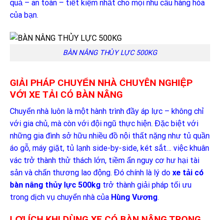
quả – an toàn – tiết kiệm nhất cho mọi nhu cầu hàng hóa
của bạn.
BÀN NÂNG THỦY LỰC 500KG
GIẢI PHÁP CHUYỂN NHÀ CHUYÊN NGHIỆP
VỚI XE TẢI CÓ BÀN NÂNG
Chuyển nhà luôn là một hành trình đầy áp lực – không chỉ
với gia chủ, mà còn với đội ngũ thực hiện. Đặc biệt với
những gia đình sở hữu nhiều đồ nội thất nặng như tủ quần
áo gỗ, máy giặt, tủ lạnh side-by-side, két sắt… việc khuân
vác trở thành thử thách lớn, tiềm ẩn nguy cơ hư hại tài
sản và chấn thương lao động. Đó chính là lý do
xe tải có
bàn nâng thủy lực 500kg
trở thành giải pháp tối ưu
trong dịch vụ chuyển nhà của
Hùng Vương
.
LỢI ÍCH KHI DÙNG XE CÓ BÀN NÂNG TRONG