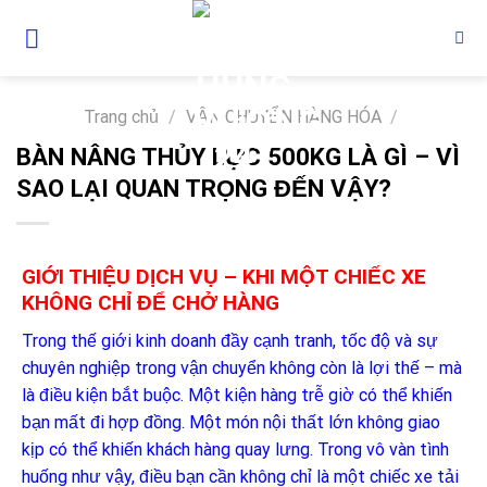
Skip
to
content
Trang chủ
/
VẬN CHUYỂN HÀNG HÓA
/
BÀN NÂNG THỦY LỰC 500KG LÀ GÌ – VÌ
SAO LẠI QUAN TRỌNG ĐẾN VẬY?
GIỚI THIỆU DỊCH VỤ – KHI MỘT CHIẾC XE
KHÔNG CHỈ ĐỂ CHỞ HÀNG
Trong thế giới kinh doanh đầy cạnh tranh, tốc độ và sự
chuyên nghiệp trong vận chuyển không còn là lợi thế – mà
là điều kiện bắt buộc. Một kiện hàng trễ giờ có thể khiến
bạn mất đi hợp đồng. Một món nội thất lớn không giao
kịp có thể khiến khách hàng quay lưng. Trong vô vàn tình
huống như vậy, điều bạn cần không chỉ là một chiếc xe tải