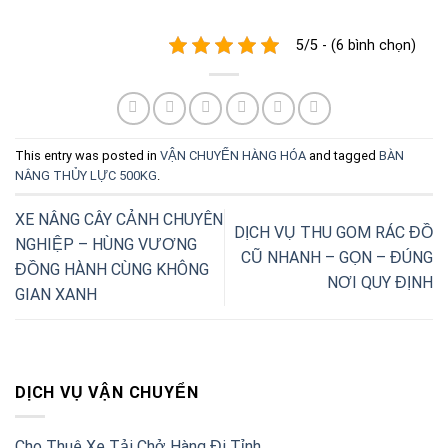
5/5 - (6 bình chọn)
This entry was posted in
VẬN CHUYỂN HÀNG HÓA
and tagged
BÀN
NÂNG THỦY LỰC 500KG
.
XE NÂNG CÂY CẢNH CHUYÊN
DỊCH VỤ THU GOM RÁC ĐỒ
NGHIỆP – HÙNG VƯƠNG
CŨ NHANH – GỌN – ĐÚNG
ĐỒNG HÀNH CÙNG KHÔNG
NƠI QUY ĐỊNH
GIAN XANH
DỊCH VỤ VẬN CHUYỂN
Cho Thuê Xe Tải Chở Hàng Đi Tỉnh