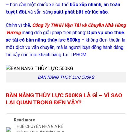
– bạn cần một chiếc xe có thể
bốc xếp nhanh
,
an toàn
tuyệt đối
, và sẵn sàng
xuất phát bất cứ lúc nào
.
Chính vì thế,
Công Ty TNHH Vận Tải và Chuyển Nhà Hùng
Vương
mang đến giải pháp tiên phong:
Dịch vụ cho thuê
xe tải có bàn nâng thủy lực 500kg
– không đơn thuần là
một dịch vụ vận chuyển, mà là người bạn đồng hành đáng
tin cậy cho mọi khách hàng tại TP.HCM.
BÀN NÂNG THỦY LỰC 500KG
BÀN NÂNG THỦY LỰC 500KG LÀ GÌ – VÌ SAO
LẠI QUAN TRỌNG ĐẾN VẬY?
Read more
THUÊ CHUYỂN NHÀ GIÁ RẺ