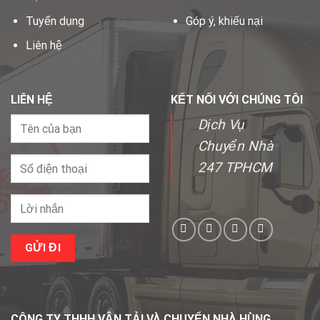
Tuyển dụng
Góp ý, khiếu nại
Liên hệ
LIÊN HỆ
KẾT NỐI VỚI CHÚNG TÔI
Dịch Vụ
Chuyển Nhà
247 TPHCM
CÔNG TY THHH VẬN TẢI VÀ CHUYỂN NHÀ HÙNG