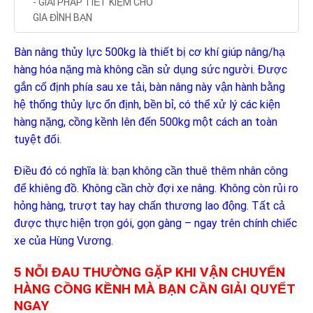
- GIẢI PHÁP TIẾT KIỆM CHO
GIA ĐÌNH BẠN
Bàn nâng thủy lực 500kg là thiết bị cơ khí giúp nâng/hạ
hàng hóa nặng mà không cần sử dụng sức người. Được
gắn cố định phía sau xe tải, bàn nâng này vận hành bằng
hệ thống thủy lực ổn định, bền bỉ, có thể xử lý các kiện
hàng nặng, cồng kềnh lên đến 500kg một cách an toàn
tuyệt đối.
Điều đó có nghĩa là: bạn không cần thuê thêm nhân công
để khiêng đồ. Không cần chờ đợi xe nâng. Không còn rủi ro
hỏng hàng, trượt tay hay chấn thương lao động. Tất cả
được thực hiện trọn gói, gọn gàng – ngay trên chính chiếc
xe của Hùng Vương.
5 NỖI ĐAU THƯỜNG GẶP KHI VẬN CHUYỂN
HÀNG CỒNG KỀNH MÀ BẠN CẦN GIẢI QUYẾT
NGAY