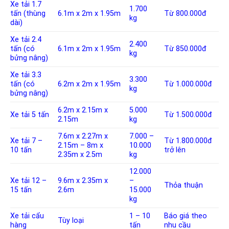
Xe tải 1.7
1.700
tấn (thùng
6.1m x 2m x 1.95m
Từ 800.000đ
kg
dài)
Xe tải 2.4
2.400
tấn (có
6.1m x 2m x 1.95m
Từ 850.000đ
kg
bửng nâng)
Xe tải 3.3
3.300
tấn (có
6.2m x 2m x 1.95m
Từ 1.000.000đ
kg
bửng nâng)
6.2m x 2.15m x
5.000
Xe tải 5 tấn
Từ 1.500.000đ
2.15m
kg
7.6m x 2.27m x
7.000 –
Xe tải 7 –
Từ 1.800.000đ
2.15m – 8m x
10.000
10 tấn
trở lên
2.35m x 2.5m
kg
12.000
Xe tải 12 –
9.6m x 2.35m x
–
Thỏa thuận
15 tấn
2.6m
15.000
kg
Xe tải cẩu
1 – 10
Báo giá theo
Tùy loại
hàng
tấn
nhu cầu