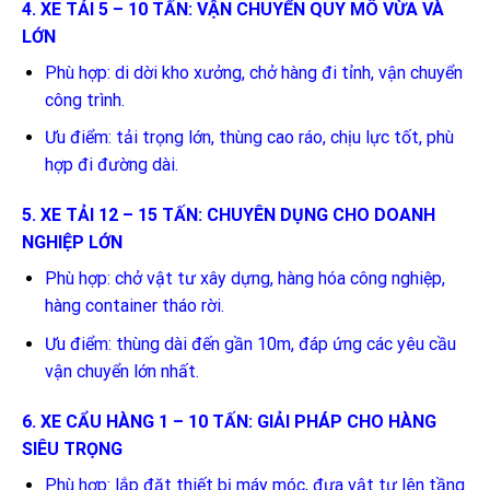
4. XE TẢI 5 – 10 TẤN: VẬN CHUYỂN QUY MÔ VỪA VÀ
LỚN
Phù hợp: di dời kho xưởng, chở hàng đi tỉnh, vận chuyển
công trình.
Ưu điểm: tải trọng lớn, thùng cao ráo, chịu lực tốt, phù
hợp đi đường dài.
5. XE TẢI 12 – 15 TẤN: CHUYÊN DỤNG CHO DOANH
NGHIỆP LỚN
Phù hợp: chở vật tư xây dựng, hàng hóa công nghiệp,
hàng container tháo rời.
Ưu điểm: thùng dài đến gần 10m, đáp ứng các yêu cầu
vận chuyển lớn nhất.
6. XE CẨU HÀNG 1 – 10 TẤN: GIẢI PHÁP CHO HÀNG
SIÊU TRỌNG
Phù hợp: lắp đặt thiết bị máy móc, đưa vật tư lên tầng