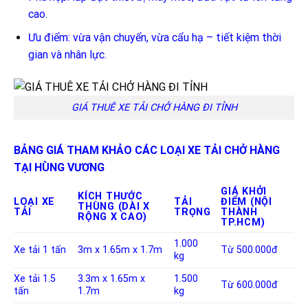
cao.
Ưu điểm: vừa vận chuyển, vừa cẩu hạ – tiết kiệm thời
gian và nhân lực.
GIÁ THUÊ XE TẢI CHỞ HÀNG ĐI TỈNH
BẢNG GIÁ THAM KHẢO CÁC LOẠI XE TẢI CHỞ HÀNG
TẠI HÙNG VƯƠNG
GIÁ KHỞI
KÍCH THƯỚC
LOẠI XE
TẢI
ĐIỂM (NỘI
THÙNG (DÀI X
TẢI
TRỌNG
THÀNH
RỘNG X CAO)
TP.HCM)
1.000
Xe tải 1 tấn
3m x 1.65m x 1.7m
Từ 500.000đ
kg
Xe tải 1.5
3.3m x 1.65m x
1.500
Từ 600.000đ
tấn
1.7m
kg