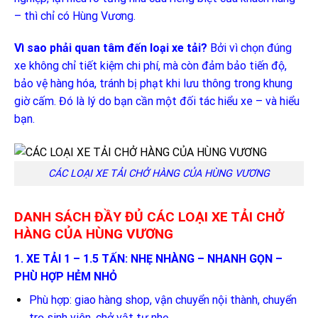
– thì chỉ có Hùng Vương.
Vì sao phải quan tâm đến loại xe tải?
Bởi vì chọn đúng
xe không chỉ tiết kiệm chi phí, mà còn đảm bảo tiến độ,
bảo vệ hàng hóa, tránh bị phạt khi lưu thông trong khung
giờ cấm. Đó là lý do bạn cần một đối tác hiểu xe – và hiểu
bạn.
CÁC LOẠI XE TẢI CHỞ HÀNG CỦA HÙNG VƯƠNG
DANH SÁCH ĐẦY ĐỦ CÁC LOẠI XE TẢI CHỞ
HÀNG CỦA HÙNG VƯƠNG
1. XE TẢI 1 – 1.5 TẤN: NHẸ NHÀNG – NHANH GỌN –
PHÙ HỢP HẺM NHỎ
Phù hợp: giao hàng shop, vận chuyển nội thành, chuyển
trọ sinh viên, chở vật tư nhẹ.