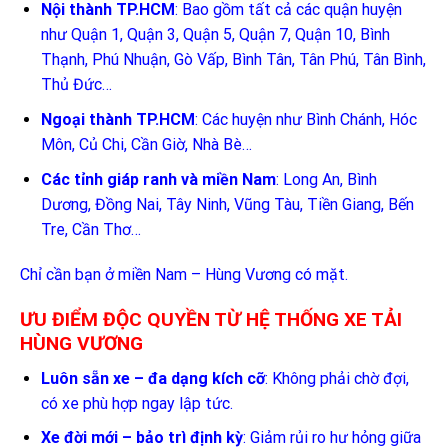
Nội thành TP.HCM
: Bao gồm tất cả các quận huyện
như Quận 1, Quận 3, Quận 5, Quận 7, Quận 10, Bình
Thạnh, Phú Nhuận, Gò Vấp, Bình Tân, Tân Phú, Tân Bình,
Thủ Đức…
Ngoại thành TP.HCM
: Các huyện như Bình Chánh, Hóc
Môn, Củ Chi, Cần Giờ, Nhà Bè…
Các tỉnh giáp ranh và miền Nam
: Long An, Bình
Dương, Đồng Nai, Tây Ninh, Vũng Tàu, Tiền Giang, Bến
Tre, Cần Thơ…
Chỉ cần bạn ở miền Nam – Hùng Vương có mặt.
ƯU ĐIỂM ĐỘC QUYỀN TỪ HỆ THỐNG XE TẢI
HÙNG VƯƠNG
Luôn sẵn xe – đa dạng kích cỡ
: Không phải chờ đợi,
có xe phù hợp ngay lập tức.
Xe đời mới – bảo trì định kỳ
: Giảm rủi ro hư hỏng giữa