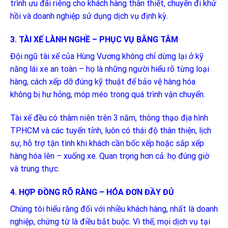
trình ưu đãi riêng cho khách hàng thân thiết, chuyến đi khứ
hồi và doanh nghiệp sử dụng dịch vụ định kỳ.
3. TÀI XẾ LÀNH NGHỀ – PHỤC VỤ BẰNG TÂM
Đội ngũ tài xế của Hùng Vương không chỉ dừng lại ở kỹ
năng lái xe an toàn – họ là những người hiểu rõ từng loại
hàng, cách xếp dỡ đúng kỹ thuật để bảo vệ hàng hóa
không bị hư hỏng, móp méo trong quá trình vận chuyển.
Tài xế đều có thâm niên trên 3 năm, thông thạo địa hình
TP.HCM và các tuyến tỉnh, luôn có thái độ thân thiện, lịch
sự, hỗ trợ tận tình khi khách cần bốc xếp hoặc sắp xếp
hàng hóa lên – xuống xe. Quan trọng hơn cả: họ đúng giờ
và trung thực.
4. HỢP ĐỒNG RÕ RÀNG – HÓA ĐƠN ĐẦY ĐỦ
Chúng tôi hiểu rằng đối với nhiều khách hàng, nhất là doanh
nghiệp, chứng từ là điều bắt buộc. Vì thế, mọi dịch vụ tại