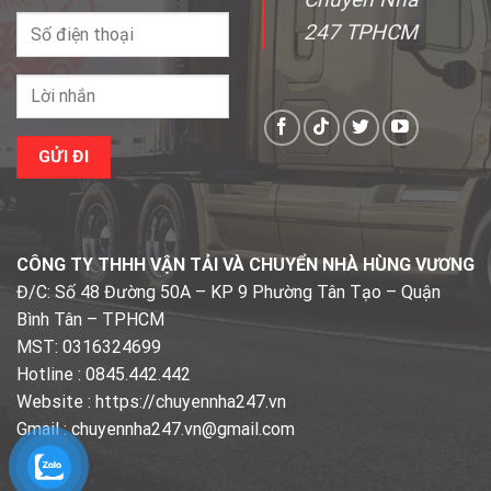
247 TPHCM
CÔNG TY THHH VẬN TẢI VÀ CHUYỂN NHÀ HÙNG VƯƠNG
Đ/C: Số 48 Đường 50A – KP 9 Phường Tân Tạo – Quận
Bình Tân – TPHCM
MST: 0316324699
Hotline : 0845.442.442
Website : https://chuyennha247.vn
Gmail : chuyennha247.vn@gmail.com