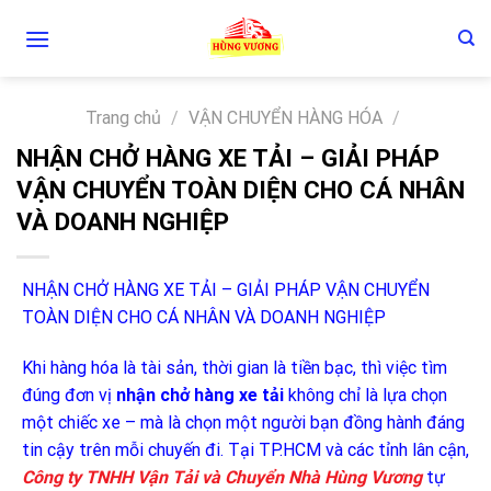
Skip
to
content
Trang chủ
/
VẬN CHUYỂN HÀNG HÓA
/
NHẬN CHỞ HÀNG XE TẢI – GIẢI PHÁP
VẬN CHUYỂN TOÀN DIỆN CHO CÁ NHÂN
VÀ DOANH NGHIỆP
NHẬN CHỞ HÀNG XE TẢI – GIẢI PHÁP VẬN CHUYỂN
TOÀN DIỆN CHO CÁ NHÂN VÀ DOANH NGHIỆP
Khi hàng hóa là tài sản, thời gian là tiền bạc, thì việc tìm
đúng đơn vị
nhận chở hàng xe tải
không chỉ là lựa chọn
một chiếc xe – mà là chọn một người bạn đồng hành đáng
tin cậy trên mỗi chuyến đi. Tại TP.HCM và các tỉnh lân cận,
Công ty TNHH Vận Tải và Chuyển Nhà Hùng Vương
tự