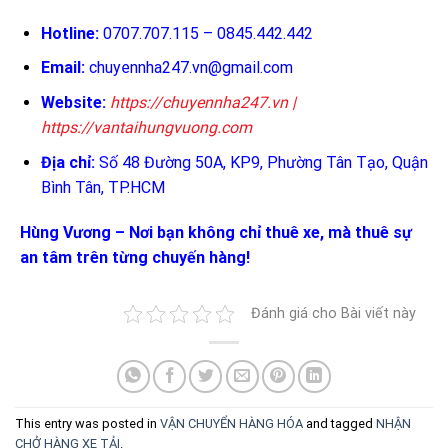
Hotline:
0707.707.115 – 0845.442.442
Email:
chuyennha247.vn@gmail.com
Website:
https://chuyennha247.vn
|
https://vantaihungvuong.com
Địa chỉ:
Số 48 Đường 50A, KP9, Phường Tân Tạo, Quận
Bình Tân, TP.HCM
Hùng Vương – Nơi bạn không chỉ thuê xe, mà thuê sự
an tâm trên từng chuyến hàng!
Đánh giá cho Bài viết này
This entry was posted in
VẬN CHUYỂN HÀNG HÓA
and tagged
NHẬN
CHỞ HÀNG XE TẢI
.