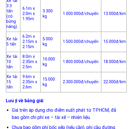
Xe tải
3.3
6.1m x
tấn
3.300
2.0m x
1.000.000đ/chuyến
13.000đ/km
(có
kg
1.95m
bửng
nâng)
6.2m x
Xe tải
5.000
2.15m x
1.500.000đ/chuyến
15.000đ/km
5 tấn
kg
2.15m
Xe tải
8.0m x
10.000
10
2.35m x
1.800.000đ/chuyến
18.000đ/km
kg
tấn
2.5m
Xe tải
9.6m x
15.000
15
2.35m x
2.300.000đ/chuyến
22.000đ/km
kg
tấn
2.6m
Lưu ý về bảng giá:
Giá trên áp dụng cho điểm xuất phát từ TP.HCM, đã
bao gồm chi phí xe – tài xế – nhiên liệu.
Chưa bao gồm phí bốc xếp (nếu cần), phí cầu đường