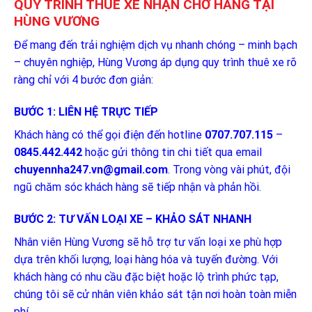
QUY TRÌNH THUÊ XE NHẬN CHỞ HÀNG TẠI
HÙNG VƯƠNG
Để mang đến trải nghiệm dịch vụ nhanh chóng – minh bạch
– chuyên nghiệp, Hùng Vương áp dụng quy trình thuê xe rõ
ràng chỉ với 4 bước đơn giản:
BƯỚC 1: LIÊN HỆ TRỰC TIẾP
Khách hàng có thể gọi điện đến hotline
0707.707.115
–
0845.442.442
hoặc gửi thông tin chi tiết qua email
chuyennha247.vn@gmail.com
. Trong vòng vài phút, đội
ngũ chăm sóc khách hàng sẽ tiếp nhận và phản hồi.
BƯỚC 2: TƯ VẤN LOẠI XE – KHẢO SÁT NHANH
Nhân viên Hùng Vương sẽ hỗ trợ tư vấn loại xe phù hợp
dựa trên khối lượng, loại hàng hóa và tuyến đường. Với
khách hàng có nhu cầu đặc biệt hoặc lộ trình phức tạp,
chúng tôi sẽ cử nhân viên khảo sát tận nơi hoàn toàn miễn
phí.