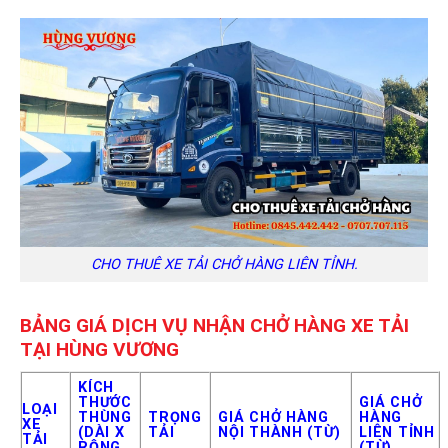
CHO THUÊ XE TẢI CHỞ HÀNG LIÊN TỈNH.
BẢNG GIÁ DỊCH VỤ NHẬN CHỞ HÀNG XE TẢI
TẠI HÙNG VƯƠNG
KÍCH
THƯỚC
GIÁ CHỞ
LOẠI
THÙNG
TRỌNG
GIÁ CHỞ HÀNG
HÀNG
XE
(DÀI X
TẢI
NỘI THÀNH (TỪ)
LIÊN TỈNH
TẢI
RỘNG
(TỪ)