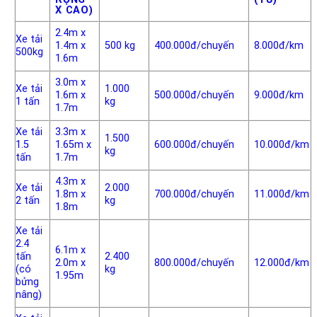
X CAO)
2.4m x
Xe tải
1.4m x
500 kg
400.000đ/chuyến
8.000đ/km
500kg
1.6m
3.0m x
Xe tải
1.000
1.6m x
500.000đ/chuyến
9.000đ/km
1 tấn
kg
1.7m
Xe tải
3.3m x
1.500
1.5
1.65m x
600.000đ/chuyến
10.000đ/km
kg
tấn
1.7m
4.3m x
Xe tải
2.000
1.8m x
700.000đ/chuyến
11.000đ/km
2 tấn
kg
1.8m
Xe tải
2.4
6.1m x
tấn
2.400
2.0m x
800.000đ/chuyến
12.000đ/km
(có
kg
1.95m
bửng
nâng)