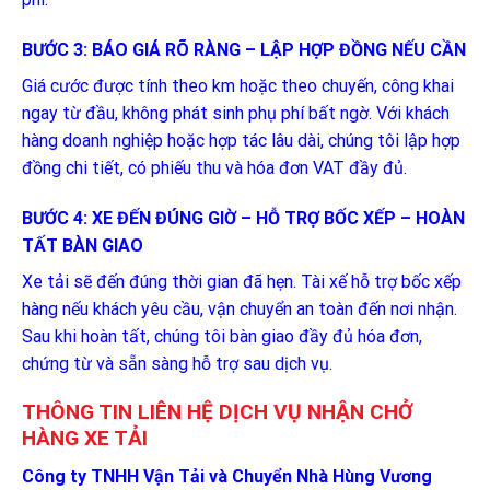
BƯỚC 3: BÁO GIÁ RÕ RÀNG – LẬP HỢP ĐỒNG NẾU CẦN
Giá cước được tính theo km hoặc theo chuyến, công khai
ngay từ đầu, không phát sinh phụ phí bất ngờ. Với khách
hàng doanh nghiệp hoặc hợp tác lâu dài, chúng tôi lập hợp
đồng chi tiết, có phiếu thu và hóa đơn VAT đầy đủ.
BƯỚC 4: XE ĐẾN ĐÚNG GIỜ – HỖ TRỢ BỐC XẾP – HOÀN
TẤT BÀN GIAO
Xe tải sẽ đến đúng thời gian đã hẹn. Tài xế hỗ trợ bốc xếp
hàng nếu khách yêu cầu, vận chuyển an toàn đến nơi nhận.
Sau khi hoàn tất, chúng tôi bàn giao đầy đủ hóa đơn,
chứng từ và sẵn sàng hỗ trợ sau dịch vụ.
THÔNG TIN LIÊN HỆ DỊCH VỤ NHẬN CHỞ
HÀNG XE TẢI
Công ty TNHH Vận Tải và Chuyển Nhà Hùng Vương