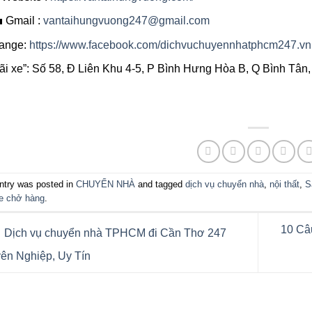
 Gmail :
vantaihungvuong247@gmail.com
ange:
https://www.facebook.com/dichvuchuyennhatphcm247.vn
ãi xe”: Số 58, Đ Liên Khu 4-5, P Bình Hưng Hòa B, Q Bình Tâ
ntry was posted in
CHUYỂN NHÀ
and tagged
dịch vụ chuyển nhà
,
nội thất
,
S
e chở hàng
.
10 Câu
Dịch vụ chuyển nhà TPHCM đi Cần Thơ 247
ên Nghiệp, Uy Tín