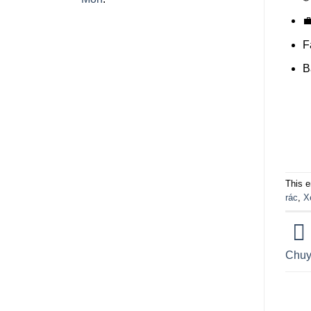

F
B
This e
rác
,
X
Chuy