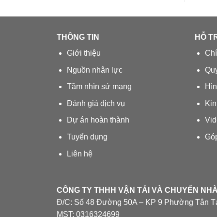
THÔNG TIN
HỖ T
Giới thiệu
Chí
Nguồn nhân lực
Quy
Tầm nhìn sứ mạng
Hìn
Đánh giá dịch vụ
Kin
Dự án hoàn thành
Vid
Tuyển dụng
Góp
Liên hệ
CÔNG TY THHH VẬN TẢI VÀ CHUYỂN NH
Đ/C: Số 48 Đường 50A – KP 9 Phường Tân T
MST: 0316324699