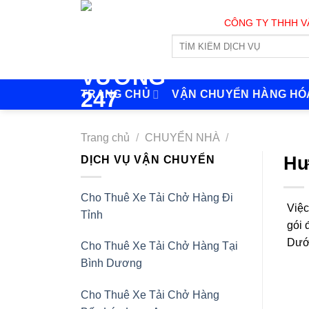
Skip
CÔNG TY THHH VẬN TẢI
to
content
TRANG CHỦ
VẬN CHUYỂN HÀNG HÓ
Trang chủ
/
CHUYỂN NHÀ
/
Hư
DỊCH VỤ VẬN CHUYỂN
Cho Thuê Xe Tải Chở Hàng Đi
Việc
Tỉnh
gói 
Dưới
Cho Thuê Xe Tải Chở Hàng Tại
Bình Dương
Cho Thuê Xe Tải Chở Hàng