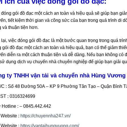
i ích của việc đóng gói đồ đạc:
 đóng gói đồ đạc một cách an toàn và hiệu quả sẽ giúp bạn giảm 
ển, tiết kiệm thời gian và công sức của bạn trong quá trình di d
 và thuận tiện hơn.
lại, việc đóng gói đồ đạc là một bước quan trọng trong quá trì
 gói đồ đạc một cách an toàn và hiệu quả, bạn có thể giảm thiể
ển diễn ra một cách thuận tiện và dễ dàng. Nếu bạn không có đ
sử dụng dịch vụ chuyển nhà chuyên nghiệp để giúp bạn giải qu
g ty TNHH vận tải và chuyển nhà Hùng Vương
/C : Số 48 Đường 50A – KP 9 Phường Tân Tạo – Quận Bình 
ST : 0316324699
️ Hotline : – 0845.442.442
 Website :
https://chuyennha247.vn/
 Website :
https://vantaihungvuong.com/