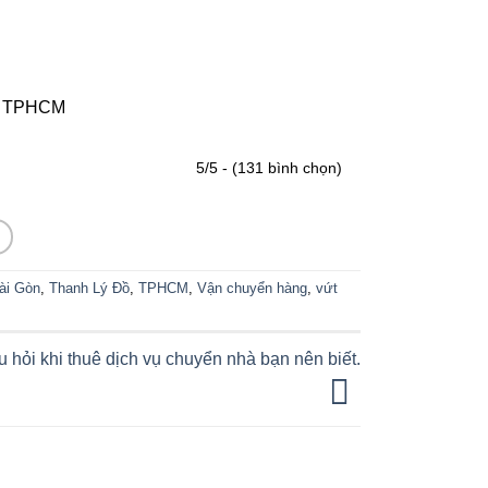
n, TPHCM
5/5 - (131 bình chọn)
ài Gòn
,
Thanh Lý Đồ
,
TPHCM
,
Vận chuyển hàng
,
vứt
 hỏi khi thuê dịch vụ chuyển nhà bạn nên biết.