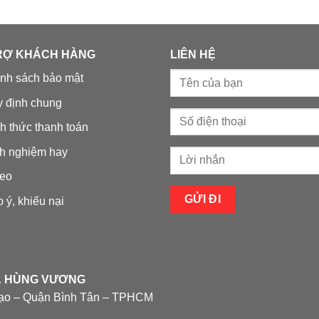
RỢ KHÁCH HÀNG
LIÊN HỆ
nh sách bảo mật
 định chung
h thức thanh toán
h nghiệm hay
eo
 ý, khiếu nại
À HÙNG VƯƠNG
ạo – Quận Bình Tân – TPHCM