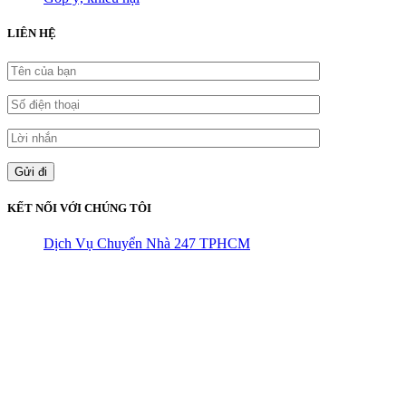
LIÊN HỆ
KẾT NỐI VỚI CHÚNG TÔI
Dịch Vụ Chuyển Nhà 247 TPHCM
CÔNG TY THHH VẬN TẢI VÀ CHUYỂN NHÀ HÙNG
VƯƠNG
Đ/C: Số 48 Đường 50A – KP 9 Phường Tân Tạo – Quận Bình Tân
– TPHCM
MST: 0316324699
Hotline : 0845.442.442