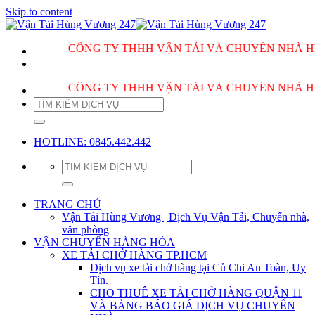
Skip to content
CÔNG TY THHH VẬN TẢI VÀ CHUYỂN NHÀ HÙNG VƯƠ
CÔNG TY THHH VẬN TẢI VÀ CHUYỂN NHÀ HÙNG VƯƠ
HOTLINE: 0845.442.442
TRANG CHỦ
Vận Tải Hùng Vương | Dịch Vụ Vận Tải, Chuyển nhà,
văn phòng
VẬN CHUYỂN HÀNG HÓA
XE TẢI CHỞ HÀNG TP.HCM
Dịch vụ xe tải chở hàng tại Củ Chi An Toàn, Uy
Tín.
CHO THUÊ XE TẢI CHỞ HÀNG QUẬN 11
VÀ BẢNG BÁO GIÁ DỊCH VỤ CHUYỂN