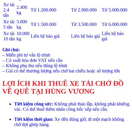
Xe tải
2.400
2.4
Từ 1.200.000
Từ 2.900.000
Từ 5.000.000
kg
tấn
Xe tải
5.000
Từ 1.500.000
Từ 3.500.000
Từ 6.000.000
5 tấn
kg
Xe tải
10.000
Liên hệ báo
Liên hệ báo giá
Liên hệ báo giá
10 tấn
kg
giá
Ghi chú:
– Miễn phí tư vấn lộ trình
– Có xuất hóa đơn VAT nếu cần
– Không phụ thu nếu đúng lộ trình
– Giá có thể thương lượng nếu chở hai chiều hoặc số lượng lớn
LỢI ÍCH KHI THUÊ XE TẢI CHỞ ĐỒ
VỀ QUÊ TẠI HÙNG VƯƠNG
Tiết kiệm công sức:
Không phải tháo lắp, không phải khiêng
vác. Có thể thuê thêm nhân công bốc xếp nếu cần.
Tiết kiệm thời gian:
Xe đến đúng giờ, đi một mạch không
chờ đợi ghép hàng.