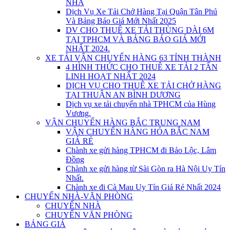
NHÀ
Dịch Vụ Xe Tải Chở Hàng Tại Quận Tân Phú
Và Bảng Báo Giá Mới Nhất 2025
DV CHO THUÊ XE TẢI THÙNG DÀI 6M
TẠI TPHCM VÀ BẢNG BÁO GIÁ MỚI
NHẤT 2024.
XE TẢI VẬN CHUYỂN HÀNG 63 TỈNH THÀNH
4 HÌNH THỨC CHO THUÊ XE TẢI 2 TẤN
LINH HOẠT NHẤT 2024
DỊCH VỤ CHO THUÊ XE TẢI CHỞ HÀNG
TẠI THUẬN AN BÌNH DƯƠNG
Dịch vụ xe tải chuyển nhà TPHCM của Hùng
Vương.
VẬN CHUYỂN HÀNG BẮC TRUNG NAM
VẬN CHUYỂN HÀNG HÓA BẮC NAM
GIÁ RẺ
Chành xe gửi hàng TPHCM đi Bảo Lộc, Lâm
Đồng
Chành xe gửi hàng từ Sài Gòn ra Hà Nội Uy Tín
Nhất.
Chành xe đi Cà Mau Uy Tín Giá Rẻ Nhất 2024
CHUYỂN NHÀ-VĂN PHÒNG
CHUYỂN NHÀ
CHUYỂN VĂN PHÒNG
BẢNG GIÁ