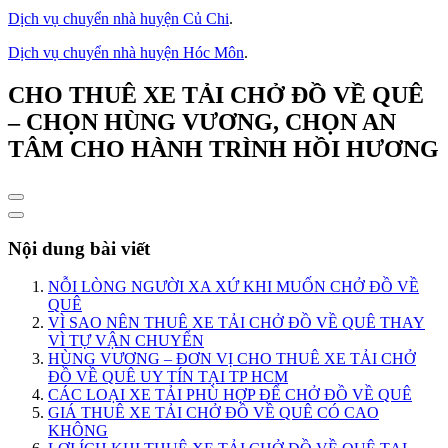
Dịch vụ chuyển nhà huyện Củ Chi
.
Dịch vụ chuyển nhà huyện Hóc Môn
.
CHO THUÊ XE TẢI CHỞ ĐỒ VỀ QUÊ
– CHỌN HÙNG VƯƠNG, CHỌN AN
TÂM CHO HÀNH TRÌNH HỒI HƯƠNG
Nội dung bài viết
NỖI LÒNG NGƯỜI XA XỨ KHI MUỐN CHỞ ĐỒ VỀ
QUÊ
VÌ SAO NÊN THUÊ XE TẢI CHỞ ĐỒ VỀ QUÊ THAY
VÌ TỰ VẬN CHUYỂN
HÙNG VƯƠNG – ĐƠN VỊ CHO THUÊ XE TẢI CHỞ
ĐỒ VỀ QUÊ UY TÍN TẠI TP HCM
CÁC LOẠI XE TẢI PHÙ HỢP ĐỂ CHỞ ĐỒ VỀ QUÊ
GIÁ THUÊ XE TẢI CHỞ ĐỒ VỀ QUÊ CÓ CAO
KHÔNG