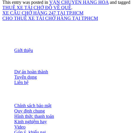
This entry was posted in
VẬN CHUYỂN HÀNG HÓA
and tagged
THUÊ XE TẢI CHỞ ĐỒ VỀ QUÊ
.
XE CẨU CHỞ HÀNG 247 TẠI TP.HCM
CHO THUÊ XE TẢI CHỞ HÀNG TẠI TPHCM
THÔNG TIN
Giới thiệu
Nguồn nhân lực
Tầm nhìn sứ mạng
Đánh giá dịch vụ
Dự án hoàn thành
Tuyển dụng
Liên hệ
HỖ TRỢ KHÁCH HÀNG
Chính sách bảo mật
Quy định chung
Hình thức thanh toán
Kinh nghiệm hay
Video
Góp ý, khiếu nại