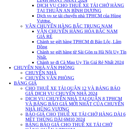
LINH HOẠT NHẤT 2024
DỊCH VỤ CHO THUÊ XE TẢI CHỞ HÀNG
TẠI THUẬN AN BÌNH DƯƠNG
Dịch vụ xe tải chuyển nhà TPHCM của Hùng
Vương.
VẬN CHUYỂN HÀNG BẮC TRUNG NAM
VẬN CHUYỂN HÀNG HÓA BẮC NAM
GIÁ RẺ
Chành xe gửi hàng TPHCM đi Bảo Lộc, Lâm
Đồng
Chành xe gửi hàng từ Sài Gòn ra Hà Nội Uy Tín
Nhất.
Chành xe đi Cà Mau Uy Tín Giá Rẻ Nhất 2024
CHUYỂN NHÀ-VĂN PHÒNG
CHUYỂN NHÀ
CHUYỂN VĂN PHÒNG
BẢNG GIÁ
CHO THUÊ XE TẢI QUẬN 12 VÀ BẢNG BÁO
GIÁ DỊCH VỤ CHUYỂN NHÀ 2024
DỊCH VỤ CHUYỂN NHÀ TẠI QUẬN 8 TPHCM
VÀ BẢNG BÁO GIÁ MỚI NHẤT CỦA CHUYỂN
NHÀ HÙNG VƯƠNG
BÁO GIÁ CHO THUÊ XE TẢI CHỞ HÀNG DÀI 6
MÉT THÙNG DÀI 6M10 2024
BẢNG BÁO GIÁ CHO THUÊ XE TẢI CHỞ