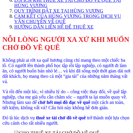
LỢI ÍCH KHI THUÊ XE TẢI CHỞ ĐỒ VỀ QUÊ TẠI
HÙNG VƯƠNG
QUY TRÌNH ĐẶT XE TẠI HÙNG VƯƠNG
CAM KẾT CỦA HÙNG VƯƠNG TRONG DỊCH VỤ
VẬN CHUYỂN VỀ QUÊ
HƯỚNG DẪN LIÊN HỆ ĐỂ THUÊ XE
NỖI LÒNG NGƯỜI XA XỨ KHI MUỐN
CHỞ ĐỒ VỀ QUÊ
Không phải ai rời xa quê hương cũng chỉ mang theo một chiếc ba
lô. Có người lên thành phố học tập rồi lập nghiệp, có người đi làm
ăn, có người buôn bán nhỏ lẻ… và khi đã sống một thời gian dài nơi
đất khách, họ mang theo cả một “gia tài” của những năm tháng vất
vả.
Và rồi đến một lúc, vì nhiều lý do – công việc thay đổi, về quê lập
nghiệp, cha mẹ già yếu cần chăm sóc – người ta lại muốn quay về.
Nhưng làm sao để
chở hết mọi đồ đạc về quê
một cách an toàn,
tiết kiệm, không vất vả? Câu hỏi này không hề đơn giản.
Đó là lúc dịch vụ
thuê xe tải chở đồ về quê
trở thành một lựa chọn
cứu cánh cho rất nhiều người.