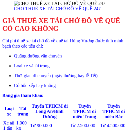
CHO THUÊ XE TẢI CHỞ ĐỒ VỀ QUÊ 247
GIÁ THUÊ XE TẢI CHỞ ĐỒ VỀ QUÊ
CÓ CAO KHÔNG
Chi phí thuê xe tải chở đồ về quê tại Hùng Vương được tính minh
bạch theo các tiêu chí:
Quãng đường vận chuyển
Loại xe và tải trọng
Thời gian di chuyển (ngày thường hay lễ Tết)
Có bốc xếp hay không
Bảng giá tham khảo:
Tuyến TPHCM đi
Tuyến
Tuyến
Loại
Tải
Long An/Bình
TPHCM đi
TPHCM đi
xe
trọng
Dương
miền Trung
miền Bắc
Xe tải
1.000
Từ 900.000
Từ 2.500.000
Từ 4.500.000
1 tấn
kg