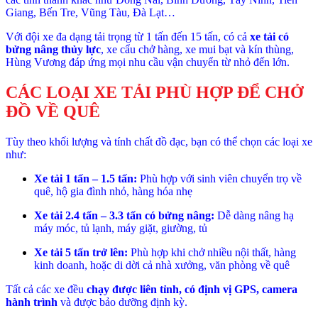
Giang, Bến Tre, Vũng Tàu, Đà Lạt…
Với đội xe đa dạng tải trọng từ 1 tấn đến 15 tấn, có cả
xe tải có
bửng nâng thủy lực
, xe cẩu chở hàng, xe mui bạt và kín thùng,
Hùng Vương đáp ứng mọi nhu cầu vận chuyển từ nhỏ đến lớn.
CÁC LOẠI XE TẢI PHÙ HỢP ĐỂ CHỞ
ĐỒ VỀ QUÊ
Tùy theo khối lượng và tính chất đồ đạc, bạn có thể chọn các loại xe
như:
Xe tải 1 tấn – 1.5 tấn:
Phù hợp với sinh viên chuyển trọ về
quê, hộ gia đình nhỏ, hàng hóa nhẹ
Xe tải 2.4 tấn – 3.3 tấn có bửng nâng:
Dễ dàng nâng hạ
máy móc, tủ lạnh, máy giặt, giường, tủ
Xe tải 5 tấn trở lên:
Phù hợp khi chở nhiều nội thất, hàng
kinh doanh, hoặc di dời cả nhà xưởng, văn phòng về quê
Tất cả các xe đều
chạy được liên tỉnh, có định vị GPS, camera
hành trình
và được bảo dưỡng định kỳ.