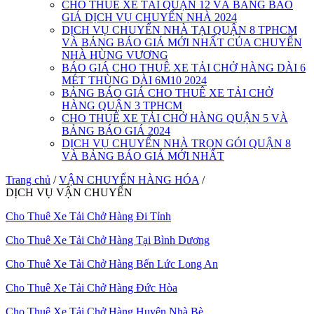
CHO THUÊ XE TẢI QUẬN 12 VÀ BẢNG BÁO
GIÁ DỊCH VỤ CHUYỂN NHÀ 2024
DỊCH VỤ CHUYỂN NHÀ TẠI QUẬN 8 TPHCM
VÀ BẢNG BÁO GIÁ MỚI NHẤT CỦA CHUYỂN
NHÀ HÙNG VƯƠNG
BÁO GIÁ CHO THUÊ XE TẢI CHỞ HÀNG DÀI 6
MÉT THÙNG DÀI 6M10 2024
BẢNG BÁO GIÁ CHO THUÊ XE TẢI CHỞ
HÀNG QUẬN 3 TPHCM
CHO THUÊ XE TẢI CHỞ HÀNG QUẬN 5 VÀ
BẢNG BÁO GIÁ 2024
DỊCH VỤ CHUYỂN NHÀ TRỌN GÓI QUẬN 8
VÀ BẢNG BÁO GIÁ MỚI NHẤT
Trang chủ
/
VẬN CHUYỂN HÀNG HÓA
/
DỊCH VỤ VẬN CHUYỂN
Cho Thuê Xe Tải Chở Hàng Đi Tỉnh
Cho Thuê Xe Tải Chở Hàng Tại Bình Dương
Cho Thuê Xe Tải Chở Hàng Bến Lức Long An
Cho Thuê Xe Tải Chở Hàng Đức Hòa
Cho Thuê Xe Tải Chở Hàng Huyện Nhà Bè