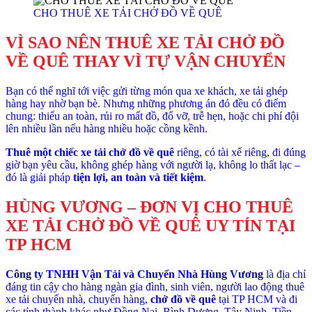
CHO THUÊ XE TẢI CHỞ ĐỒ VỀ QUÊ
VÌ SAO NÊN THUÊ XE TẢI CHỞ ĐỒ
VỀ QUÊ THAY VÌ TỰ VẬN CHUYỂN
Bạn có thể nghĩ tới việc gửi từng món qua xe khách, xe tải ghép
hàng hay nhờ bạn bè. Nhưng những phương án đó đều có điểm
chung: thiếu an toàn, rủi ro mất đồ, đổ vỡ, trễ hẹn, hoặc chi phí đội
lên nhiều lần nếu hàng nhiều hoặc cồng kềnh.
Thuê một chiếc xe tải chở đồ về quê
riêng, có tài xế riêng, đi đúng
giờ bạn yêu cầu, không ghép hàng với người lạ, không lo thất lạc –
đó là giải pháp
tiện lợi, an toàn và tiết kiệm
.
HÙNG VƯƠNG – ĐƠN VỊ CHO THUÊ
XE TẢI CHỞ ĐỒ VỀ QUÊ UY TÍN TẠI
TP HCM
Công ty TNHH Vận Tải và Chuyển Nhà Hùng Vương
là địa chỉ
đáng tin cậy cho hàng ngàn gia đình, sinh viên, người lao động thuê
xe tải chuyển nhà, chuyển hàng,
chở đồ về quê
tại TP HCM và đi
các tỉnh thành khác như Đồng Nai, Bình Dương, Tây Ninh, Tiền