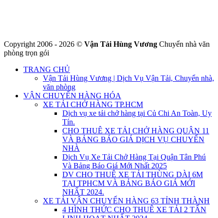
Website : https://chuyennha247.vn
Gmail : chuyennha247.vn@gmail.com
Copyright 2006 - 2026 ©
Vận Tải Hùng Vương
Chuyển nhà văn
phòng trọn gói
TRANG CHỦ
Vận Tải Hùng Vương | Dịch Vụ Vận Tải, Chuyển nhà,
văn phòng
VẬN CHUYỂN HÀNG HÓA
XE TẢI CHỞ HÀNG TP.HCM
Dịch vụ xe tải chở hàng tại Củ Chi An Toàn, Uy
Tín.
CHO THUÊ XE TẢI CHỞ HÀNG QUẬN 11
VÀ BẢNG BÁO GIÁ DỊCH VỤ CHUYỂN
NHÀ
Dịch Vụ Xe Tải Chở Hàng Tại Quận Tân Phú
Và Bảng Báo Giá Mới Nhất 2025
DV CHO THUÊ XE TẢI THÙNG DÀI 6M
TẠI TPHCM VÀ BẢNG BÁO GIÁ MỚI
NHẤT 2024.
XE TẢI VẬN CHUYỂN HÀNG 63 TỈNH THÀNH
4 HÌNH THỨC CHO THUÊ XE TẢI 2 TẤN