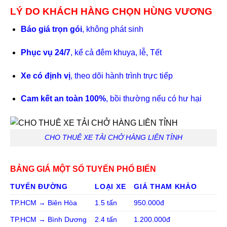
LÝ DO KHÁCH HÀNG CHỌN HÙNG VƯƠNG
Báo giá trọn gói
, không phát sinh
Phục vụ 24/7
, kể cả đêm khuya, lễ, Tết
Xe có định vị
, theo dõi hành trình trực tiếp
Cam kết an toàn 100%
, bồi thường nếu có hư hại
CHO THUÊ XE TẢI CHỞ HÀNG LIÊN TỈNH
BẢNG GIÁ MỘT SỐ TUYẾN PHỔ BIẾN
TUYẾN ĐƯỜNG
LOẠI XE
GIÁ THAM KHẢO
TP.HCM → Biên Hòa
1.5 tấn
950.000đ
TP.HCM → Bình Dương
2.4 tấn
1.200.000đ