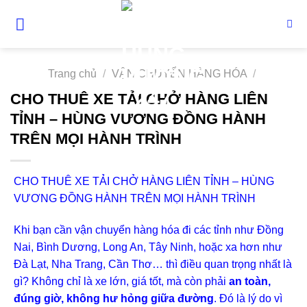
Skip
to
content
Trang chủ
/
VẬN CHUYỂN HÀNG HÓA
/
CHO THUÊ XE TẢI CHỞ HÀNG LIÊN
TỈNH – HÙNG VƯƠNG ĐỒNG HÀNH
TRÊN MỌI HÀNH TRÌNH
CHO THUÊ XE TẢI CHỞ HÀNG LIÊN TỈNH – HÙNG
VƯƠNG ĐỒNG HÀNH TRÊN MỌI HÀNH TRÌNH
Khi bạn cần vận chuyển hàng hóa đi các tỉnh như Đồng
Nai, Bình Dương, Long An, Tây Ninh, hoặc xa hơn như
Đà Lạt, Nha Trang, Cần Thơ… thì điều quan trọng nhất là
gì? Không chỉ là xe lớn, giá tốt, mà còn phải
an toàn,
đúng giờ, không hư hỏng giữa đường
. Đó là lý do vì