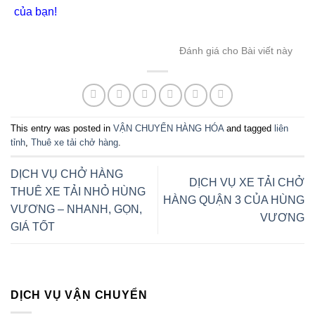
của bạn!
Đánh giá cho Bài viết này
This entry was posted in
VẬN CHUYỂN HÀNG HÓA
and tagged
liên
tỉnh
,
Thuê xe tải chở hàng
.
DỊCH VỤ CHỞ HÀNG
DỊCH VỤ XE TẢI CHỞ
THUÊ XE TẢI NHỎ HÙNG
HÀNG QUẬN 3 CỦA HÙNG
VƯƠNG – NHANH, GỌN,
VƯƠNG
GIÁ TỐT
DỊCH VỤ VẬN CHUYỂN