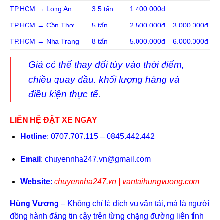
TP.HCM → Long An
3.5 tấn
1.400.000đ
TP.HCM → Cần Thơ
5 tấn
2.500.000đ – 3.000.000đ
TP.HCM → Nha Trang
8 tấn
5.000.000đ – 6.000.000đ
Giá có thể thay đổi tùy vào thời điểm,
chiều quay đầu, khối lượng hàng và
điều kiện thực tế.
LIÊN HỆ ĐẶT XE NGAY
Hotline
: 0707.707.115 – 0845.442.442
Email
:
chuyennha247.vn@gmail.com
Website
:
chuyennha247.vn
|
vantaihungvuong.com
Hùng Vương
– Không chỉ là dịch vụ vận tải, mà là người
đồng hành đáng tin cậy trên từng chặng đường liên tỉnh