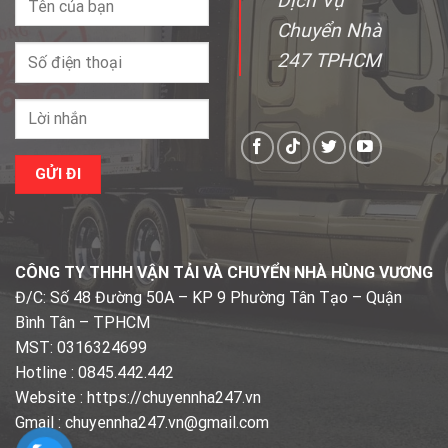
Dịch Vụ
Chuyển Nhà
247 TPHCM
CÔNG TY THHH VẬN TẢI VÀ CHUYỂN NHÀ HÙNG VƯƠNG
Đ/C: Số 48 Đường 50A – KP 9 Phường Tân Tạo – Quận
Bình Tân – TPHCM
MST: 0316324699
Hotline : 0845.442.442
Website : https://chuyennha247.vn
Gmail : chuyennha247.vn@gmail.com