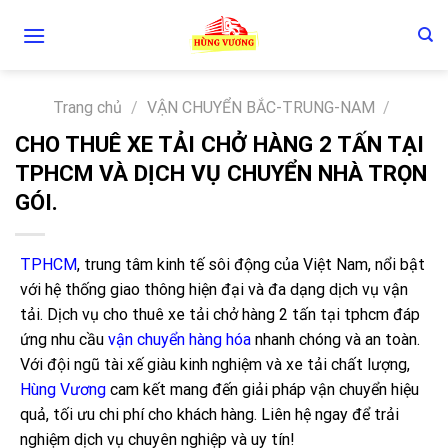
Skip
to
content
Trang chủ
/
VẬN CHUYỂN BẮC-TRUNG-NAM
/
CHO THUÊ XE TẢI CHỞ HÀNG 2 TẤN TẠI
TPHCM VÀ DỊCH VỤ CHUYỂN NHÀ TRỌN
GÓI.
TPHCM
, trung tâm kinh tế sôi động của Việt Nam, nổi bật
với hệ thống giao thông hiện đại và đa dạng dịch vụ vận
tải. Dịch vụ cho thuê xe tải chở hàng 2 tấn tại tphcm đáp
ứng nhu cầu
vận chuyển hàng hóa
nhanh chóng và an toàn.
Với đội ngũ tài xế giàu kinh nghiệm và xe tải chất lượng,
Hùng Vương
cam kết mang đến giải pháp vận chuyển hiệu
quả, tối ưu chi phí cho khách hàng. Liên hệ ngay để trải
nghiệm dịch vụ chuyên nghiệp và uy tín!