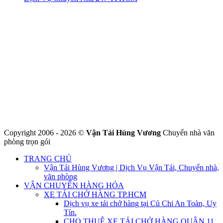
CÔNG TY THHH VẬN TẢI VÀ CHUYỂN NHÀ HÙNG
VƯƠNG
Đ/C: Số 48 Đường 50A – KP 9 Phường Tân Tạo – Quận Bình Tân
– TPHCM
MST: 0316324699
Hotline : 0845.442.442
Website : https://chuyennha247.vn
Gmail : chuyennha247.vn@gmail.com
Copyright 2006 - 2026 ©
Vận Tải Hùng Vương
Chuyển nhà văn
phòng trọn gói
TRANG CHỦ
Vận Tải Hùng Vương | Dịch Vụ Vận Tải, Chuyển nhà,
văn phòng
VẬN CHUYỂN HÀNG HÓA
XE TẢI CHỞ HÀNG TP.HCM
Dịch vụ xe tải chở hàng tại Củ Chi An Toàn, Uy
Tín.
CHO THUÊ XE TẢI CHỞ HÀNG QUẬN 11