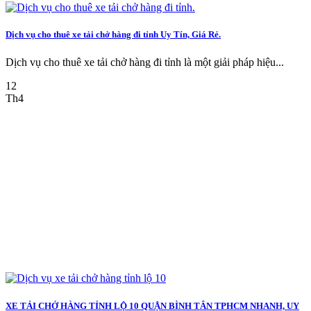
Dịch vụ cho thuê xe tải chở hàng đi tỉnh Uy Tín, Giá Rẻ.
Dịch vụ cho thuê xe tải chở hàng đi tỉnh là một giải pháp hiệu...
12
Th4
XE TẢI CHỞ HÀNG TỈNH LỘ 10 QUẬN BÌNH TÂN TPHCM NHANH, UY