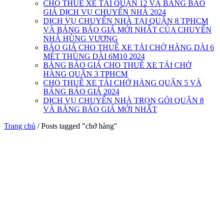
CHO THUÊ XE TẢI QUẬN 12 VÀ BẢNG BÁO
GIÁ DỊCH VỤ CHUYỂN NHÀ 2024
DỊCH VỤ CHUYỂN NHÀ TẠI QUẬN 8 TPHCM
VÀ BẢNG BÁO GIÁ MỚI NHẤT CỦA CHUYỂN
NHÀ HÙNG VƯƠNG
BÁO GIÁ CHO THUÊ XE TẢI CHỞ HÀNG DÀI 6
MÉT THÙNG DÀI 6M10 2024
BẢNG BÁO GIÁ CHO THUÊ XE TẢI CHỞ
HÀNG QUẬN 3 TPHCM
CHO THUÊ XE TẢI CHỞ HÀNG QUẬN 5 VÀ
BẢNG BÁO GIÁ 2024
DỊCH VỤ CHUYỂN NHÀ TRỌN GÓI QUẬN 8
VÀ BẢNG BÁO GIÁ MỚI NHẤT
Trang chủ
/
Posts tagged "chở hàng"