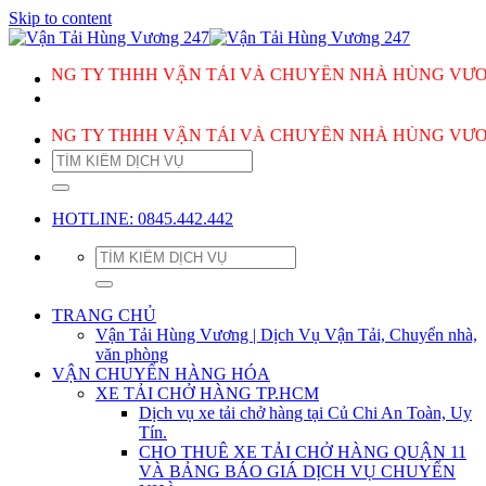
Skip to content
ÔNG TY THHH VẬN TẢI VÀ CHUYỂN NHÀ HÙNG VƯƠNG PH
ÔNG TY THHH VẬN TẢI VÀ CHUYỂN NHÀ HÙNG VƯƠNG PH
HOTLINE: 0845.442.442
TRANG CHỦ
Vận Tải Hùng Vương | Dịch Vụ Vận Tải, Chuyển nhà,
văn phòng
VẬN CHUYỂN HÀNG HÓA
XE TẢI CHỞ HÀNG TP.HCM
Dịch vụ xe tải chở hàng tại Củ Chi An Toàn, Uy
Tín.
CHO THUÊ XE TẢI CHỞ HÀNG QUẬN 11
VÀ BẢNG BÁO GIÁ DỊCH VỤ CHUYỂN