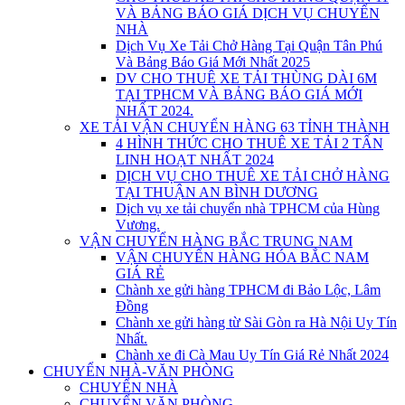
VÀ BẢNG BÁO GIÁ DỊCH VỤ CHUYỂN
NHÀ
Dịch Vụ Xe Tải Chở Hàng Tại Quận Tân Phú
Và Bảng Báo Giá Mới Nhất 2025
DV CHO THUÊ XE TẢI THÙNG DÀI 6M
TẠI TPHCM VÀ BẢNG BÁO GIÁ MỚI
NHẤT 2024.
XE TẢI VẬN CHUYỂN HÀNG 63 TỈNH THÀNH
4 HÌNH THỨC CHO THUÊ XE TẢI 2 TẤN
LINH HOẠT NHẤT 2024
DỊCH VỤ CHO THUÊ XE TẢI CHỞ HÀNG
TẠI THUẬN AN BÌNH DƯƠNG
Dịch vụ xe tải chuyển nhà TPHCM của Hùng
Vương.
VẬN CHUYỂN HÀNG BẮC TRUNG NAM
VẬN CHUYỂN HÀNG HÓA BẮC NAM
GIÁ RẺ
Chành xe gửi hàng TPHCM đi Bảo Lộc, Lâm
Đồng
Chành xe gửi hàng từ Sài Gòn ra Hà Nội Uy Tín
Nhất.
Chành xe đi Cà Mau Uy Tín Giá Rẻ Nhất 2024
CHUYỂN NHÀ-VĂN PHÒNG
CHUYỂN NHÀ
CHUYỂN VĂN PHÒNG