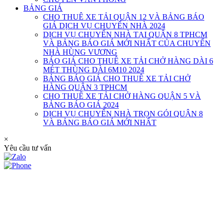
BẢNG GIÁ
CHO THUÊ XE TẢI QUẬN 12 VÀ BẢNG BÁO
GIÁ DỊCH VỤ CHUYỂN NHÀ 2024
DỊCH VỤ CHUYỂN NHÀ TẠI QUẬN 8 TPHCM
VÀ BẢNG BÁO GIÁ MỚI NHẤT CỦA CHUYỂN
NHÀ HÙNG VƯƠNG
BÁO GIÁ CHO THUÊ XE TẢI CHỞ HÀNG DÀI 6
MÉT THÙNG DÀI 6M10 2024
BẢNG BÁO GIÁ CHO THUÊ XE TẢI CHỞ
HÀNG QUẬN 3 TPHCM
CHO THUÊ XE TẢI CHỞ HÀNG QUẬN 5 VÀ
BẢNG BÁO GIÁ 2024
DỊCH VỤ CHUYỂN NHÀ TRỌN GÓI QUẬN 8
VÀ BẢNG BÁO GIÁ MỚI NHẤT
×
Yêu cầu tư vấn