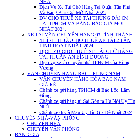
NHÀ
Dịch Vụ Xe Tải Chở Hàng Tại Quận Tân Phú
Và Bảng Báo Giá Mới Nhất 2025
DV CHO THUÊ XE TẢI THÙNG DÀI 6M
TẠI TPHCM VÀ BẢNG BÁO GIÁ MỚI
NHẤT 2024.
XE TẢI VẬN CHUYỂN HÀNG 63 TỈNH THÀNH
4 HÌNH THỨC CHO THUÊ XE TẢI 2 TẤN
LINH HOẠT NHẤT 2024
DỊCH VỤ CHO THUÊ XE TẢI CHỞ HÀNG
TẠI THUẬN AN BÌNH DƯƠNG
Dịch vụ xe tải chuyển nhà TPHCM của Hùng
Vương.
VẬN CHUYỂN HÀNG BẮC TRUNG NAM
VẬN CHUYỂN HÀNG HÓA BẮC NAM
GIÁ RẺ
Chành xe gửi hàng TPHCM đi Bảo Lộc, Lâm
Đồng
Chành xe gửi hàng từ Sài Gòn ra Hà Nội Uy Tín
Nhất.
Chành xe đi Cà Mau Uy Tín Giá Rẻ Nhất 2024
CHUYỂN NHÀ-VĂN PHÒNG
CHUYỂN NHÀ
CHUYỂN VĂN PHÒNG
BẢNG GIÁ