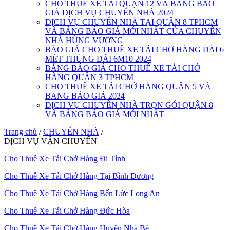
CHO THUÊ XE TẢI QUẬN 12 VÀ BẢNG BÁO
GIÁ DỊCH VỤ CHUYỂN NHÀ 2024
DỊCH VỤ CHUYỂN NHÀ TẠI QUẬN 8 TPHCM
VÀ BẢNG BÁO GIÁ MỚI NHẤT CỦA CHUYỂN
NHÀ HÙNG VƯƠNG
BÁO GIÁ CHO THUÊ XE TẢI CHỞ HÀNG DÀI 6
MÉT THÙNG DÀI 6M10 2024
BẢNG BÁO GIÁ CHO THUÊ XE TẢI CHỞ
HÀNG QUẬN 3 TPHCM
CHO THUÊ XE TẢI CHỞ HÀNG QUẬN 5 VÀ
BẢNG BÁO GIÁ 2024
DỊCH VỤ CHUYỂN NHÀ TRỌN GÓI QUẬN 8
VÀ BẢNG BÁO GIÁ MỚI NHẤT
Trang chủ
/
CHUYỂN NHÀ
/
DỊCH VỤ VẬN CHUYỂN
Cho Thuê Xe Tải Chở Hàng Đi Tỉnh
Cho Thuê Xe Tải Chở Hàng Tại Bình Dương
Cho Thuê Xe Tải Chở Hàng Bến Lức Long An
Cho Thuê Xe Tải Chở Hàng Đức Hòa
Cho Thuê Xe Tải Chở Hàng Huyện Nhà Bè