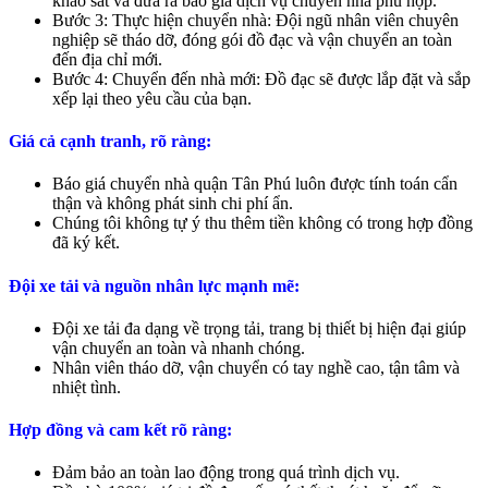
khảo sát và đưa ra báo giá dịch vụ chuyển nhà phù hợp.
Bước 3: Thực hiện chuyển nhà: Đội ngũ nhân viên chuyên
nghiệp sẽ tháo dỡ, đóng gói đồ đạc và vận chuyển an toàn
đến địa chỉ mới.
Bước 4: Chuyển đến nhà mới: Đồ đạc sẽ được lắp đặt và sắp
xếp lại theo yêu cầu của bạn.
Giá cả cạnh tranh, rõ ràng:
Báo giá chuyển nhà quận Tân Phú luôn được tính toán cẩn
thận và không phát sinh chi phí ẩn.
Chúng tôi không tự ý thu thêm tiền không có trong hợp đồng
đã ký kết.
Đội xe tải và nguồn nhân lực mạnh mẽ:
Đội xe tải đa dạng về trọng tải, trang bị thiết bị hiện đại giúp
vận chuyển an toàn và nhanh chóng.
Nhân viên tháo dỡ, vận chuyển có tay nghề cao, tận tâm và
nhiệt tình.
Hợp đồng và cam kết rõ ràng:
Đảm bảo an toàn lao động trong quá trình dịch vụ.