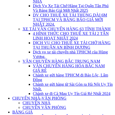
NHÀ
Dịch Vụ Xe Tải Chở Hàng Tại Quận Tân Phú
Và Bảng Báo Giá Mới Nhất 2025
DV CHO THUÊ XE TẢI THÙNG DÀI 6M
TẠI TPHCM VÀ BẢNG BÁO GIÁ MỚI
NHẤT 2024.
XE TẢI VẬN CHUYỂN HÀNG 63 TỈNH THÀNH
4 HÌNH THỨC CHO THUÊ XE TẢI 2 TẤN
LINH HOẠT NHẤT 2024
DỊCH VỤ CHO THUÊ XE TẢI CHỞ HÀNG
TẠI THUẬN AN BÌNH DƯƠNG
Dịch vụ xe tải chuyển nhà TPHCM của Hùng
Vương.
VẬN CHUYỂN HÀNG BẮC TRUNG NAM
VẬN CHUYỂN HÀNG HÓA BẮC NAM
GIÁ RẺ
Chành xe gửi hàng TPHCM đi Bảo Lộc, Lâm
Đồng
Chành xe gửi hàng từ Sài Gòn ra Hà Nội Uy Tín
Nhất.
Chành xe đi Cà Mau Uy Tín Giá Rẻ Nhất 2024
CHUYỂN NHÀ-VĂN PHÒNG
CHUYỂN NHÀ
CHUYỂN VĂN PHÒNG
BẢNG GIÁ