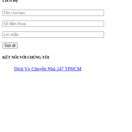
LIÊN HỆ
KẾT NỐI VỚI CHÚNG TÔI
Dịch Vụ Chuyển Nhà 247 TPHCM
CÔNG TY THHH VẬN TẢI VÀ CHUYỂN NHÀ HÙNG
VƯƠNG
Đ/C: Số 48 Đường 50A – KP 9 Phường Tân Tạo – Quận Bình Tân
– TPHCM
MST: 0316324699
Hotline : 0845.442.442
Website : https://chuyennha247.vn
Gmail : chuyennha247.vn@gmail.com