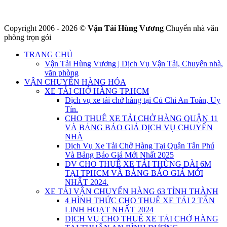
Copyright 2006 - 2026 ©
Vận Tải Hùng Vương
Chuyển nhà văn
phòng trọn gói
TRANG CHỦ
Vận Tải Hùng Vương | Dịch Vụ Vận Tải, Chuyển nhà,
văn phòng
VẬN CHUYỂN HÀNG HÓA
XE TẢI CHỞ HÀNG TP.HCM
Dịch vụ xe tải chở hàng tại Củ Chi An Toàn, Uy
Tín.
CHO THUÊ XE TẢI CHỞ HÀNG QUẬN 11
VÀ BẢNG BÁO GIÁ DỊCH VỤ CHUYỂN
NHÀ
Dịch Vụ Xe Tải Chở Hàng Tại Quận Tân Phú
Và Bảng Báo Giá Mới Nhất 2025
DV CHO THUÊ XE TẢI THÙNG DÀI 6M
TẠI TPHCM VÀ BẢNG BÁO GIÁ MỚI
NHẤT 2024.
XE TẢI VẬN CHUYỂN HÀNG 63 TỈNH THÀNH
4 HÌNH THỨC CHO THUÊ XE TẢI 2 TẤN
LINH HOẠT NHẤT 2024
DỊCH VỤ CHO THUÊ XE TẢI CHỞ HÀNG