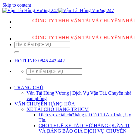
Skip to content
CÔNG TY THHH VẬN TẢI VÀ CHUYỂN NHÀ HÙNG V
CÔNG TY THHH VẬN TẢI VÀ CHUYỂN NHÀ HÙNG V
HOTLINE: 0845.442.442
TRANG CHỦ
Vận Tải Hùng Vương | Dịch Vụ Vận Tải, Chuyển nhà,
văn phòng
VẬN CHUYỂN HÀNG HÓA
XE TẢI CHỞ HÀNG TP.HCM
Dịch vụ xe tải chở hàng tại Củ Chi An Toàn, Uy
Tín.
CHO THUÊ XE TẢI CHỞ HÀNG QUẬN 11
VÀ BẢNG BÁO GIÁ DỊCH VỤ CHUYỂN