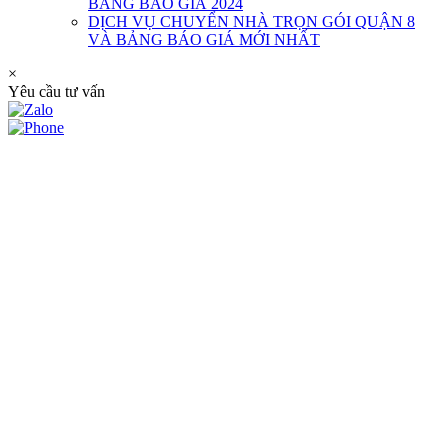
BẢNG BÁO GIÁ 2024
DỊCH VỤ CHUYỂN NHÀ TRỌN GÓI QUẬN 8
VÀ BẢNG BÁO GIÁ MỚI NHẤT
×
Yêu cầu tư vấn