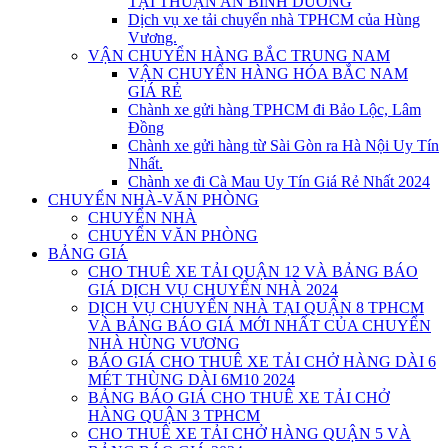
TẠI THUẬN AN BÌNH DƯƠNG
Dịch vụ xe tải chuyển nhà TPHCM của Hùng
Vương.
VẬN CHUYỂN HÀNG BẮC TRUNG NAM
VẬN CHUYỂN HÀNG HÓA BẮC NAM
GIÁ RẺ
Chành xe gửi hàng TPHCM đi Bảo Lộc, Lâm
Đồng
Chành xe gửi hàng từ Sài Gòn ra Hà Nội Uy Tín
Nhất.
Chành xe đi Cà Mau Uy Tín Giá Rẻ Nhất 2024
CHUYỂN NHÀ-VĂN PHÒNG
CHUYỂN NHÀ
CHUYỂN VĂN PHÒNG
BẢNG GIÁ
CHO THUÊ XE TẢI QUẬN 12 VÀ BẢNG BÁO
GIÁ DỊCH VỤ CHUYỂN NHÀ 2024
DỊCH VỤ CHUYỂN NHÀ TẠI QUẬN 8 TPHCM
VÀ BẢNG BÁO GIÁ MỚI NHẤT CỦA CHUYỂN
NHÀ HÙNG VƯƠNG
BÁO GIÁ CHO THUÊ XE TẢI CHỞ HÀNG DÀI 6
MÉT THÙNG DÀI 6M10 2024
BẢNG BÁO GIÁ CHO THUÊ XE TẢI CHỞ
HÀNG QUẬN 3 TPHCM
CHO THUÊ XE TẢI CHỞ HÀNG QUẬN 5 VÀ