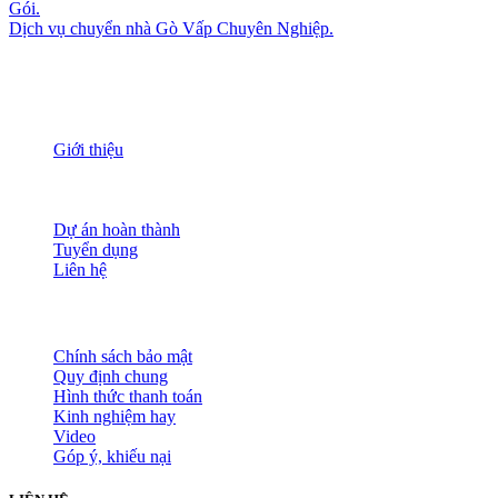
Gói.
Dịch vụ chuyển nhà Gò Vấp Chuyên Nghiệp.
THÔNG TIN
Giới thiệu
Nguồn nhân lực
Tầm nhìn sứ mạng
Đánh giá dịch vụ
Dự án hoàn thành
Tuyển dụng
Liên hệ
HỖ TRỢ KHÁCH HÀNG
Chính sách bảo mật
Quy định chung
Hình thức thanh toán
Kinh nghiệm hay
Video
Góp ý, khiếu nại