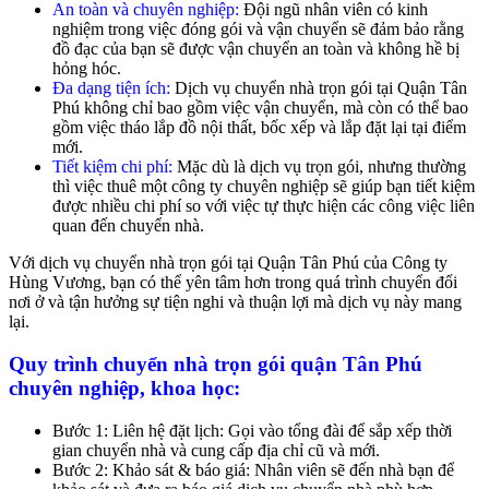
An toàn và chuyên nghiệp:
Đội ngũ nhân viên có kinh
nghiệm trong việc đóng gói và vận chuyển sẽ đảm bảo rằng
đồ đạc của bạn sẽ được vận chuyển an toàn và không hề bị
hỏng hóc.
Đa dạng tiện ích:
Dịch vụ chuyển nhà trọn gói tại Quận Tân
Phú không chỉ bao gồm việc vận chuyển, mà còn có thể bao
gồm việc tháo lắp đồ nội thất, bốc xếp và lắp đặt lại tại điểm
mới.
Tiết kiệm chi phí:
Mặc dù là dịch vụ trọn gói, nhưng thường
thì việc thuê một công ty chuyên nghiệp sẽ giúp bạn tiết kiệm
được nhiều chi phí so với việc tự thực hiện các công việc liên
quan đến chuyển nhà.
Với dịch vụ chuyển nhà trọn gói tại Quận Tân Phú của Công ty
Hùng Vương, bạn có thể yên tâm hơn trong quá trình chuyển đổi
nơi ở và tận hưởng sự tiện nghi và thuận lợi mà dịch vụ này mang
lại.
Quy trình chuyển nhà trọn gói quận Tân Phú
chuyên nghiệp, khoa học:
Bước 1: Liên hệ đặt lịch: Gọi vào tổng đài để sắp xếp thời
gian chuyển nhà và cung cấp địa chỉ cũ và mới.
Bước 2: Khảo sát & báo giá: Nhân viên sẽ đến nhà bạn để