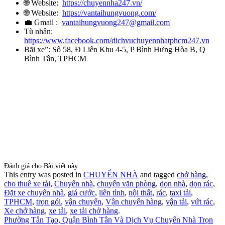
🌐 Website:
https://chuyennha247.vn/
🌐 Website:
https://vantaihungvuong.com/
💼 Gmail :
vantaihungvuong247@gmail.com
Tù nhân:
https://www.facebook.com/dichvuchuyennhatphcm247.vn
Bãi xe”: Số 58, Đ Liên Khu 4-5, P Bình Hưng Hòa B, Q
Bình Tân, TPHCM
Đánh giá cho Bài viết này
This entry was posted in
CHUYỂN NHÀ
and tagged
chở hàng
,
cho thuê xe tải
,
Chuyển nhà
,
chuyển văn phòng
,
dọn nhà
,
dọn rác
,
Đặt xe chuyển nhà
,
giá cước
,
liên tỉnh
,
nội thất
,
rác
,
taxi tải
,
TPHCM
,
trọn gói
,
vận chuyển
,
Vận chuyển hàng
,
vận tải
,
vứt rác
,
Xe chở hàng
,
xe tải
,
xe tải chở hàng
.
Phường Tân Tạo, Quận Bình Tân Và Dịch Vụ Chuyển Nhà Trọn