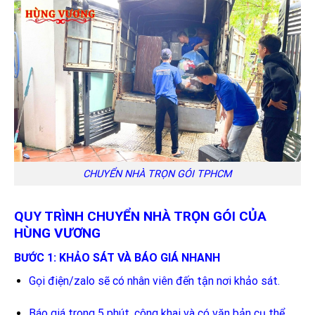
CHUYỂN NHÀ TRỌN GÓI TPHCM
QUY TRÌNH CHUYỂN NHÀ TRỌN GÓI CỦA
HÙNG VƯƠNG
BƯỚC 1: KHẢO SÁT VÀ BÁO GIÁ NHANH
Gọi điện/zalo sẽ có nhân viên đến tận nơi khảo sát.
Báo giá trong 5 phút, công khai và có văn bản cụ thể.