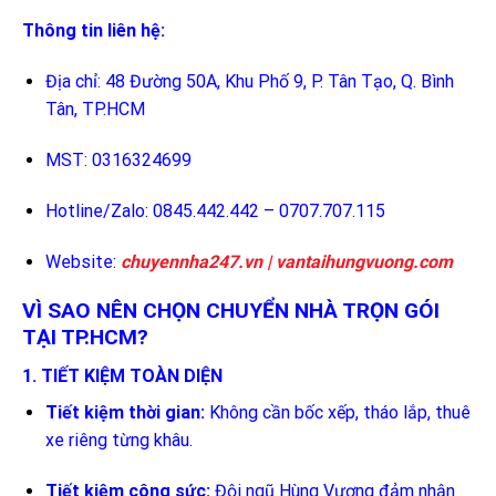
Thông tin liên hệ:
Địa chỉ: 48 Đường 50A, Khu Phố 9, P. Tân Tạo, Q. Bình
Tân, TP.HCM
MST: 0316324699
Hotline/Zalo: 0845.442.442 – 0707.707.115
Website:
chuyennha247.vn
|
vantaihungvuong.com
VÌ SAO NÊN CHỌN CHUYỂN NHÀ TRỌN GÓI
TẠI TP.HCM?
1. TIẾT KIỆM TOÀN DIỆN
Tiết kiệm thời gian:
Không cần bốc xếp, tháo lắp, thuê
xe riêng từng khâu.
Tiết kiệm công sức:
Đội ngũ Hùng Vương đảm nhận