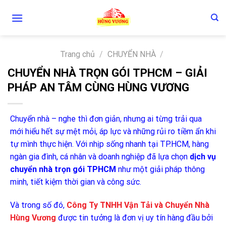
Skip
to
content
Trang chủ
/
CHUYỂN NHÀ
/
CHUYỂN NHÀ TRỌN GÓI TPHCM – GIẢI
PHÁP AN TÂM CÙNG HÙNG VƯƠNG
Chuyển nhà – nghe thì đơn giản, nhưng ai từng trải qua
mới hiểu hết sự mệt mỏi, áp lực và những rủi ro tiềm ẩn khi
tự mình thực hiện. Với nhịp sống nhanh tại TP.HCM, hàng
ngàn gia đình, cá nhân và doanh nghiệp đã lựa chọn
dịch vụ
chuyển nhà trọn gói TPHCM
như một giải pháp thông
minh, tiết kiệm thời gian và công sức.
Và trong số đó,
Công Ty TNHH Vận Tải và Chuyển Nhà
Hùng Vương
được tin tưởng là đơn vị uy tín hàng đầu bởi