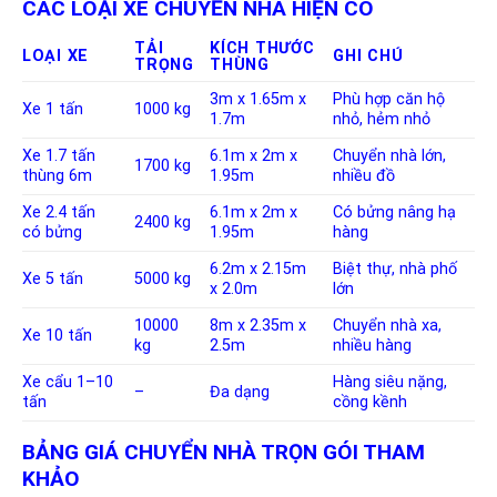
CÁC LOẠI XE CHUYỂN NHÀ HIỆN CÓ
TẢI
KÍCH THƯỚC
LOẠI XE
GHI CHÚ
TRỌNG
THÙNG
3m x 1.65m x
Phù hợp căn hộ
Xe 1 tấn
1000 kg
1.7m
nhỏ, hẻm nhỏ
Xe 1.7 tấn
6.1m x 2m x
Chuyển nhà lớn,
1700 kg
thùng 6m
1.95m
nhiều đồ
Xe 2.4 tấn
6.1m x 2m x
Có bửng nâng hạ
2400 kg
có bửng
1.95m
hàng
6.2m x 2.15m
Biệt thự, nhà phố
Xe 5 tấn
5000 kg
x 2.0m
lớn
10000
8m x 2.35m x
Chuyển nhà xa,
Xe 10 tấn
kg
2.5m
nhiều hàng
Xe cẩu 1–10
Hàng siêu nặng,
–
Đa dạng
tấn
cồng kềnh
BẢNG GIÁ CHUYỂN NHÀ TRỌN GÓI THAM
KHẢO