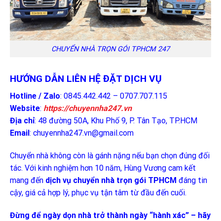
CHUYỂN NHÀ TRỌN GÓI TPHCM 247
HƯỚNG DẪN LIÊN HỆ ĐẶT DỊCH VỤ
Hotline / Zalo
: 0845.442.442 – 0707.707.115
Website
:
https://chuyennha247.vn
Địa chỉ
: 48 đường 50A, Khu Phố 9, P. Tân Tạo, TP.HCM
Email
:
chuyennha247.vn@gmail.com
Chuyển nhà không còn là gánh nặng nếu bạn chọn đúng đối
tác. Với kinh nghiệm hơn 10 năm, Hùng Vương cam kết
mang đến
dịch vụ chuyển nhà trọn gói TPHCM
đáng tin
cậy, giá cả hợp lý, phục vụ tận tâm từ đầu đến cuối.
Đừng để ngày dọn nhà trở thành ngày “hành xác” – hãy