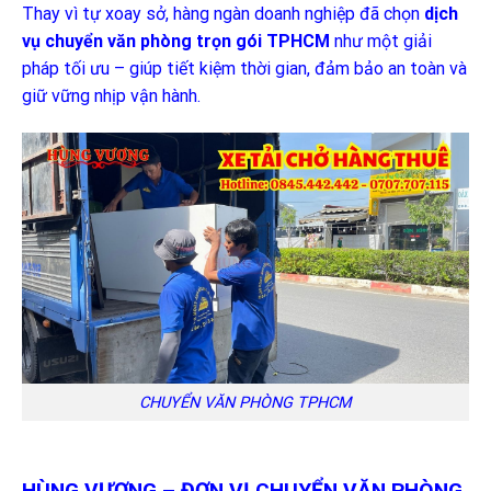
Thay vì tự xoay sở, hàng ngàn doanh nghiệp đã chọn
dịch
vụ chuyển văn phòng trọn gói TPHCM
như một giải
pháp tối ưu – giúp tiết kiệm thời gian, đảm bảo an toàn và
giữ vững nhịp vận hành.
CHUYỂN VĂN PHÒNG TPHCM
HÙNG VƯƠNG – ĐƠN VỊ CHUYỂN VĂN PHÒNG