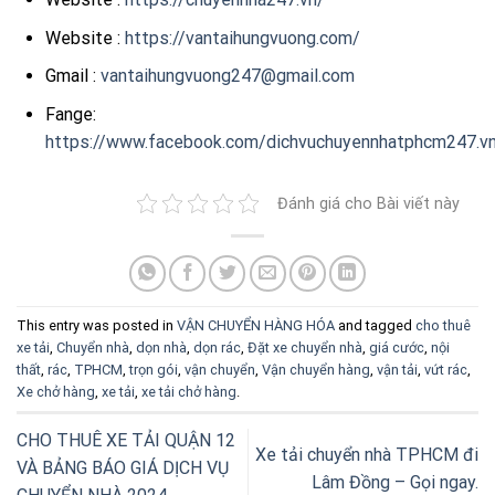
Website :
https://vantaihungvuong.com/
Gmail :
vantaihungvuong247@gmail.com
Fange:
https://www.facebook.com/dichvuchuyennhatphcm247.v
Đánh giá cho Bài viết này
This entry was posted in
VẬN CHUYỂN HÀNG HÓA
and tagged
cho thuê
xe tải
,
Chuyển nhà
,
dọn nhà
,
dọn rác
,
Đặt xe chuyển nhà
,
giá cước
,
nội
thất
,
rác
,
TPHCM
,
trọn gói
,
vận chuyển
,
Vận chuyển hàng
,
vận tải
,
vứt rác
,
Xe chở hàng
,
xe tải
,
xe tải chở hàng
.
CHO THUÊ XE TẢI QUẬN 12
Xe tải chuyển nhà TPHCM đi
VÀ BẢNG BÁO GIÁ DỊCH VỤ
Lâm Đồng – Gọi ngay.