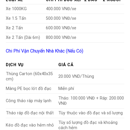
Xe 1000KG
400.000 VNĐ/xe
Xe 1.5 Tấn
500.000 VNĐ/xe
Xe 2 Tấn
600.000 VNĐ/xe
Xe 2 Tấn (Dài 6m)
800.000 VNĐ/xe
Chi Phí Vận Chuyển Nhà Khác (Nếu Có)
DỊCH VỤ
GIÁ CẢ
Thùng Carton (60x40x35
20.000 VND/Thùng
cm)
Màng PE bọc lót đồ đạc
Miễn phí
Tháo: 100.000 VNĐ + Ráp: 200.000
Công tháo ráp máy lạnh
VNĐ
Tháo ráp đồ đạc nội thất
Tùy thuộc vào đồ đạc và số lượng
Tùy số lượng đồ đạc và khoảng
Kéo đồ đạc vào hẻm nhỏ
cách hẻm