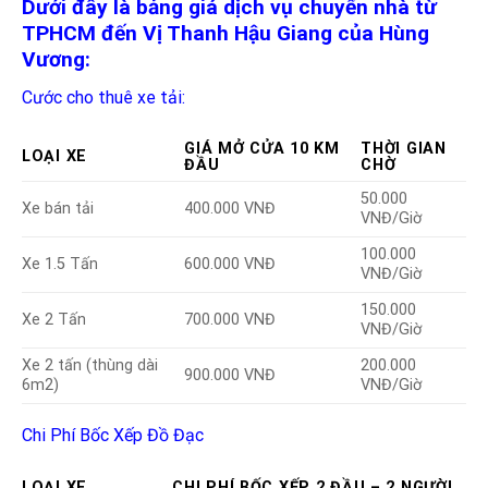
Dưới đây là bảng giá dịch vụ chuyển nhà từ
TPHCM đến Vị Thanh Hậu Giang của Hùng
Vương:
Cước cho thuê xe tải:
GIÁ MỞ CỬA 10 KM
THỜI GIAN
LOẠI XE
ĐẦU
CHỜ
50.000
Xe bán tải
400.000 VNĐ
VNĐ/Giờ
100.000
Xe 1.5 Tấn
600.000 VNĐ
VNĐ/Giờ
150.000
Xe 2 Tấn
700.000 VNĐ
VNĐ/Giờ
Xe 2 tấn (thùng dài
200.000
900.000 VNĐ
6m2)
VNĐ/Giờ
Chi Phí Bốc Xếp Đồ Đạc
LOẠI XE
CHI PHÍ BỐC XẾP 2 ĐẦU – 2 NGƯỜI