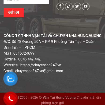
CÔNG TY THHH VẬN TẢI VÀ CHUYỂN NHÀ HÙNG VƯƠNG
Đ/C: Số 48 Đường 50A – KP 9 Phường Tân Tạo – Quận
Bình Tân – TPHCM
MST: 0316324699
Hotline : 0845.442.442
Website : https://chuyennha247.vn
Gmail : chuyennha247.vn@gmail.com
Copyright 2006 - 2026 ©
Vận Tải Hùng Vương
Chuyển nhà văn
phòng trọn gói