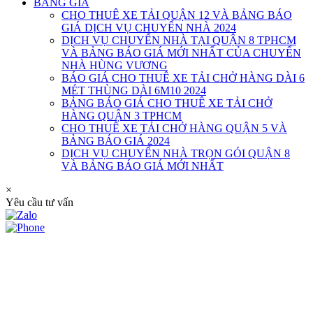
BẢNG GIÁ
CHO THUÊ XE TẢI QUẬN 12 VÀ BẢNG BÁO
GIÁ DỊCH VỤ CHUYỂN NHÀ 2024
DỊCH VỤ CHUYỂN NHÀ TẠI QUẬN 8 TPHCM
VÀ BẢNG BÁO GIÁ MỚI NHẤT CỦA CHUYỂN
NHÀ HÙNG VƯƠNG
BÁO GIÁ CHO THUÊ XE TẢI CHỞ HÀNG DÀI 6
MÉT THÙNG DÀI 6M10 2024
BẢNG BÁO GIÁ CHO THUÊ XE TẢI CHỞ
HÀNG QUẬN 3 TPHCM
CHO THUÊ XE TẢI CHỞ HÀNG QUẬN 5 VÀ
BẢNG BÁO GIÁ 2024
DỊCH VỤ CHUYỂN NHÀ TRỌN GÓI QUẬN 8
VÀ BẢNG BÁO GIÁ MỚI NHẤT
×
Yêu cầu tư vấn