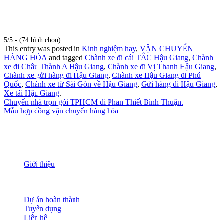
5/5 - (74 bình chọn)
This entry was posted in
Kinh nghiệm hay
,
VẬN CHUYỂN
HÀNG HÓA
and tagged
Chành xe đi cái TẮC Hậu Giang
,
Chành
xe đi Châu Thành A Hậu Giang
,
Chành xe đi Vị Thanh Hậu Giang
,
Chành xe gửi hàng đi Hậu Giang
,
Chành xe Hậu Giang đi Phú
Quốc
,
Chành xe từ Sài Gòn về Hậu Giang
,
Gửi hàng đi Hậu Giang
,
Xe tải Hậu Giang
.
Chuyển nhà trọn gói TPHCM đi Phan Thiết Bình Thuận.
Mẫu hợp đồng vận chuyển hàng hóa
THÔNG TIN
Giới thiệu
Nguồn nhân lực
Tầm nhìn sứ mạng
Đánh giá dịch vụ
Dự án hoàn thành
Tuyển dụng
Liên hệ