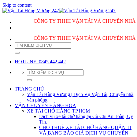
Skip to content
CÔNG TY THHH VẬN TẢI VÀ CHUYỂN NHÀ HÙNG V
CÔNG TY THHH VẬN TẢI VÀ CHUYỂN NHÀ HÙNG V
HOTLINE: 0845.442.442
TRANG CHỦ
Vận Tải Hùng Vương | Dịch Vụ Vận Tải, Chuyển nhà,
văn phòng
VẬN CHUYỂN HÀNG HÓA
XE TẢI CHỞ HÀNG TP.HCM
Dịch vụ xe tải chở hàng tại Củ Chi An Toàn, Uy
Tín.
CHO THUÊ XE TẢI CHỞ HÀNG QUẬN 11
VÀ BẢNG BÁO GIÁ DỊCH VỤ CHUYỂN