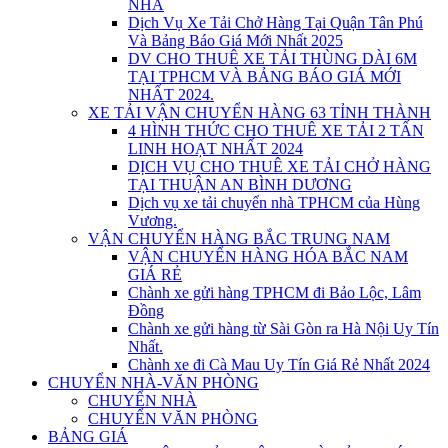
NHÀ
Dịch Vụ Xe Tải Chở Hàng Tại Quận Tân Phú
Và Bảng Báo Giá Mới Nhất 2025
DV CHO THUÊ XE TẢI THÙNG DÀI 6M
TẠI TPHCM VÀ BẢNG BÁO GIÁ MỚI
NHẤT 2024.
XE TẢI VẬN CHUYỂN HÀNG 63 TỈNH THÀNH
4 HÌNH THỨC CHO THUÊ XE TẢI 2 TẤN
LINH HOẠT NHẤT 2024
DỊCH VỤ CHO THUÊ XE TẢI CHỞ HÀNG
TẠI THUẬN AN BÌNH DƯƠNG
Dịch vụ xe tải chuyển nhà TPHCM của Hùng
Vương.
VẬN CHUYỂN HÀNG BẮC TRUNG NAM
VẬN CHUYỂN HÀNG HÓA BẮC NAM
GIÁ RẺ
Chành xe gửi hàng TPHCM đi Bảo Lộc, Lâm
Đồng
Chành xe gửi hàng từ Sài Gòn ra Hà Nội Uy Tín
Nhất.
Chành xe đi Cà Mau Uy Tín Giá Rẻ Nhất 2024
CHUYỂN NHÀ-VĂN PHÒNG
CHUYỂN NHÀ
CHUYỂN VĂN PHÒNG
BẢNG GIÁ