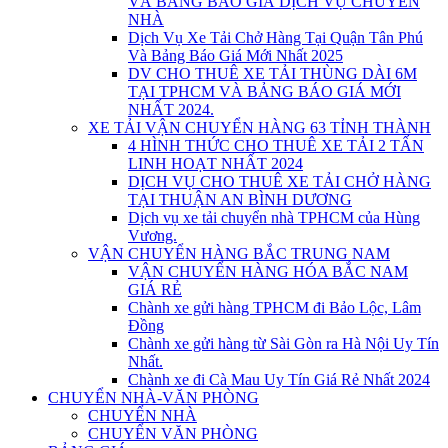
VÀ BẢNG BÁO GIÁ DỊCH VỤ CHUYỂN
NHÀ
Dịch Vụ Xe Tải Chở Hàng Tại Quận Tân Phú
Và Bảng Báo Giá Mới Nhất 2025
DV CHO THUÊ XE TẢI THÙNG DÀI 6M
TẠI TPHCM VÀ BẢNG BÁO GIÁ MỚI
NHẤT 2024.
XE TẢI VẬN CHUYỂN HÀNG 63 TỈNH THÀNH
4 HÌNH THỨC CHO THUÊ XE TẢI 2 TẤN
LINH HOẠT NHẤT 2024
DỊCH VỤ CHO THUÊ XE TẢI CHỞ HÀNG
TẠI THUẬN AN BÌNH DƯƠNG
Dịch vụ xe tải chuyển nhà TPHCM của Hùng
Vương.
VẬN CHUYỂN HÀNG BẮC TRUNG NAM
VẬN CHUYỂN HÀNG HÓA BẮC NAM
GIÁ RẺ
Chành xe gửi hàng TPHCM đi Bảo Lộc, Lâm
Đồng
Chành xe gửi hàng từ Sài Gòn ra Hà Nội Uy Tín
Nhất.
Chành xe đi Cà Mau Uy Tín Giá Rẻ Nhất 2024
CHUYỂN NHÀ-VĂN PHÒNG
CHUYỂN NHÀ
CHUYỂN VĂN PHÒNG