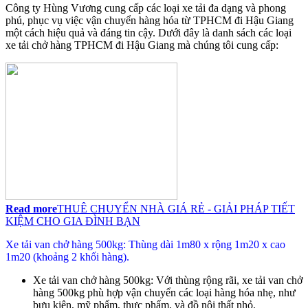
Công ty Hùng Vương cung cấp các loại xe tải đa dạng và phong
phú, phục vụ việc vận chuyển hàng hóa từ TPHCM đi Hậu Giang
một cách hiệu quả và đáng tin cậy. Dưới đây là danh sách các loại
xe tải chở hàng TPHCM đi Hậu Giang mà chúng tôi cung cấp:
Read more
THUÊ CHUYỂN NHÀ GIÁ RẺ - GIẢI PHÁP TIẾT
KIỆM CHO GIA ĐÌNH BẠN
Xe tải van chở hàng 500kg: Thùng dài 1m80 x rộng 1m20 x cao
1m20 (khoảng 2 khối hàng).
Xe tải van chở hàng 500kg: Với thùng rộng rãi, xe tải van chở
hàng 500kg phù hợp vận chuyển các loại hàng hóa nhẹ, như
bưu kiện, mỹ phẩm, thực phẩm, và đồ nội thất nhỏ.