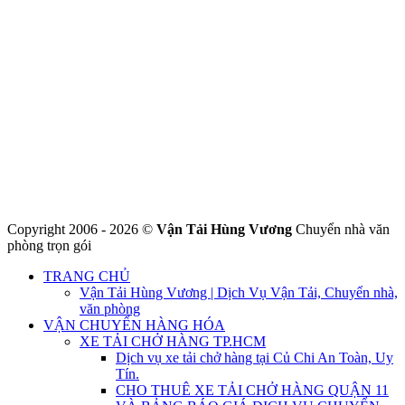
CÔNG TY THHH VẬN TẢI VÀ CHUYỂN NHÀ HÙNG
VƯƠNG
Đ/C: Số 48 Đường 50A – KP 9 Phường Tân Tạo – Quận Bình Tân
– TPHCM
MST: 0316324699
Hotline : 0845.442.442
Website : https://chuyennha247.vn
Gmail : chuyennha247.vn@gmail.com
Copyright 2006 - 2026 ©
Vận Tải Hùng Vương
Chuyển nhà văn
phòng trọn gói
TRANG CHỦ
Vận Tải Hùng Vương | Dịch Vụ Vận Tải, Chuyển nhà,
văn phòng
VẬN CHUYỂN HÀNG HÓA
XE TẢI CHỞ HÀNG TP.HCM
Dịch vụ xe tải chở hàng tại Củ Chi An Toàn, Uy
Tín.
CHO THUÊ XE TẢI CHỞ HÀNG QUẬN 11