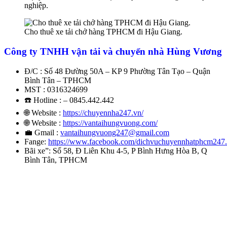
nghiệp.
Cho thuê xe tải chở hàng TPHCM đi Hậu Giang.
Công ty TNHH vận tải và chuyển nhà Hùng Vương
Đ/C : Số 48 Đường 50A – KP 9 Phường Tân Tạo – Quận
Bình Tân – TPHCM
MST : 0316324699
☎️ Hotline : – 0845.442.442
🌐 Website :
https://chuyennha247.vn/
🌐 Website :
https://vantaihungvuong.com/
💼 Gmail :
vantaihungvuong247@gmail.com
Fange:
https://www.facebook.com/dichvuchuyennhatphcm247
Bãi xe”: Số 58, Đ Liên Khu 4-5, P Bình Hưng Hòa B, Q
Bình Tân, TPHCM