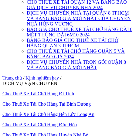
CHO THUÊ XE TẢI QUẬN 12 VÀ BẢNG BÁO
GIÁ DỊCH VỤ CHUYỂN NHÀ 2024
DỊCH VỤ CHUYỂN NHÀ TẠI QUẬN 8 TPHCM
VÀ BẢNG BÁO GIÁ MỚI NHẤT CỦA CHUYỂN
NHÀ HÙNG VƯƠNG
BÁO GIÁ CHO THUÊ XE TẢI CHỞ HÀNG DÀI 6
MÉT THÙNG DÀI 6M10 2024
BẢNG BÁO GIÁ CHO THUÊ XE TẢI CHỞ
HÀNG QUẬN 3 TPHCM
CHO THUÊ XE TẢI CHỞ HÀNG QUẬN 5 VÀ
BẢNG BÁO GIÁ 2024
DỊCH VỤ CHUYỂN NHÀ TRỌN GÓI QUẬN 8
VÀ BẢNG BÁO GIÁ MỚI NHẤT
Trang chủ
/
Kinh nghiệm hay
/
DỊCH VỤ VẬN CHUYỂN
Cho Thuê Xe Tải Chở Hàng Đi Tỉnh
Cho Thuê Xe Tải Chở Hàng Tại Bình Dương
Cho Thuê Xe Tải Chở Hàng Bến Lức Long An
Cho Thuê Xe Tải Chở Hàng Đức Hòa
Cho Thuê Xe Tải Chở Hàng Huyện Nhà Bè