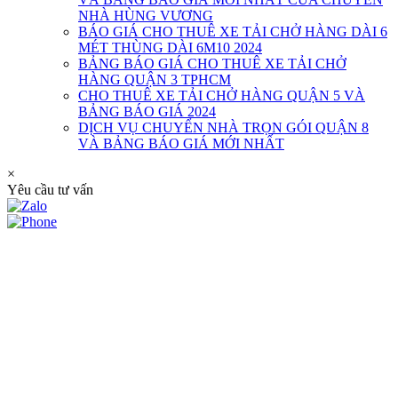
NHÀ HÙNG VƯƠNG
BÁO GIÁ CHO THUÊ XE TẢI CHỞ HÀNG DÀI 6
MÉT THÙNG DÀI 6M10 2024
BẢNG BÁO GIÁ CHO THUÊ XE TẢI CHỞ
HÀNG QUẬN 3 TPHCM
CHO THUÊ XE TẢI CHỞ HÀNG QUẬN 5 VÀ
BẢNG BÁO GIÁ 2024
DỊCH VỤ CHUYỂN NHÀ TRỌN GÓI QUẬN 8
VÀ BẢNG BÁO GIÁ MỚI NHẤT
×
Yêu cầu tư vấn