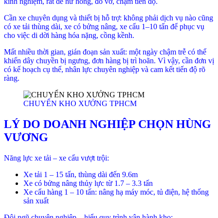
kinh nghiệm, rất dễ hư hỏng, đổ vỡ, chậm tiến độ.
Cần xe chuyên dụng và thiết bị hỗ trợ: không phải dịch vụ nào cũng
có xe tải thùng dài, xe có bửng nâng, xe cẩu 1–10 tấn để phục vụ
cho việc di dời hàng hóa nặng, cồng kềnh.
Mất nhiều thời gian, gián đoạn sản xuất: một ngày chậm trễ có thể
khiến dây chuyền bị ngưng, đơn hàng bị trì hoãn. Vì vậy, cần đơn vị
có kế hoạch cụ thể, nhân lực chuyên nghiệp và cam kết tiến độ rõ
ràng.
CHUYỂN KHO XƯỞNG TPHCM
LÝ DO DOANH NGHIỆP CHỌN HÙNG
VƯƠNG
Năng lực xe tải – xe cẩu vượt trội:
Xe tải 1 – 15 tấn, thùng dài đến 9.6m
Xe có bửng nâng thủy lực từ 1.7 – 3.3 tấn
Xe cẩu hàng 1 – 10 tấn: nâng hạ máy móc, tủ điện, hệ thống
sản xuất
Đội ngũ chuyên nghiệp – hiểu quy trình vận hành kho: