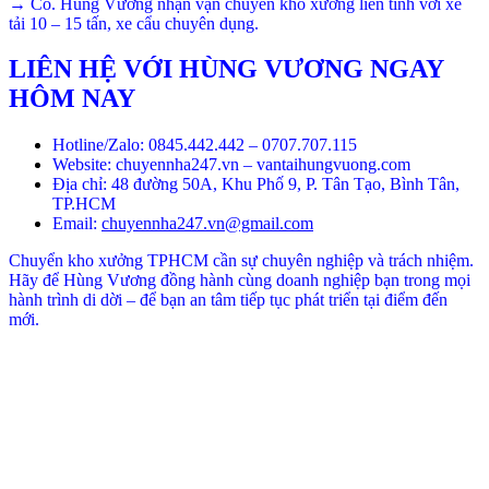
→ Có. Hùng Vương nhận vận chuyển kho xưởng liên tỉnh với xe
tải 10 – 15 tấn, xe cẩu chuyên dụng.
LIÊN HỆ VỚI HÙNG VƯƠNG NGAY
HÔM NAY
Hotline/Zalo: 0845.442.442 – 0707.707.115
Website: chuyennha247.vn – vantaihungvuong.com
Địa chỉ: 48 đường 50A, Khu Phố 9, P. Tân Tạo, Bình Tân,
TP.HCM
Email:
chuyennha247.vn@gmail.com
Chuyển kho xưởng TPHCM cần sự chuyên nghiệp và trách nhiệm.
Hãy để Hùng Vương đồng hành cùng doanh nghiệp bạn trong mọi
hành trình di dời – để bạn an tâm tiếp tục phát triển tại điểm đến
mới.