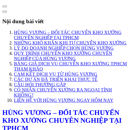
Nội dung bài viết
HÙNG VƯƠNG – ĐỐI TÁC CHUYỂN KHO XƯỞNG
CHUYÊN NGHIỆP TẠI TPHCM
NHỮNG KHÓ KHĂN KHI TỰ CHUYỂN KHO XƯỞNG
LÝ DO DOANH NGHIỆP CHỌN HÙNG VƯƠNG
QUY TRÌNH CHUYỂN KHO XƯỞNG CHUYÊN
NGHIỆP CỦA HÙNG VƯƠNG
BẢNG GIÁ DỊCH VỤ CHUYỂN KHO XƯỞNG TPHCM
THAM KHẢO
CAM KẾT DỊCH VỤ TỪ HÙNG VƯƠNG
CÁC DỰ ÁN ĐÃ TRIỂN KHAI THỰC TẾ
CÂU HỎI THƯỜNG GẶP
CÓ NHẬN CHUYỂN XƯỞNG RA NGOẠI TỈNH
KHÔNG?
LIÊN HỆ VỚI HÙNG VƯƠNG NGAY HÔM NAY
HÙNG VƯƠNG – ĐỐI TÁC CHUYỂN
KHO XƯỞNG CHUYÊN NGHIỆP TẠI
TPHCM