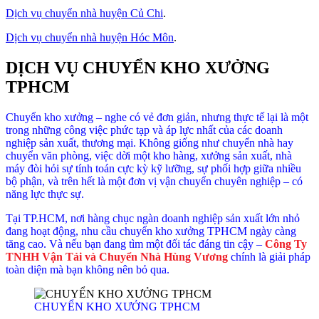
Dịch vụ chuyển nhà huyện Củ Chi
.
Dịch vụ chuyển nhà huyện Hóc Môn
.
DỊCH VỤ CHUYỂN KHO XƯỞNG
TPHCM
Chuyển kho xưởng – nghe có vẻ đơn giản, nhưng thực tế lại là một
trong những công việc phức tạp và áp lực nhất của các doanh
nghiệp sản xuất, thương mại. Không giống như chuyển nhà hay
chuyển văn phòng, việc dời một kho hàng, xưởng sản xuất, nhà
máy đòi hỏi sự tính toán cực kỳ kỹ lưỡng, sự phối hợp giữa nhiều
bộ phận, và trên hết là một đơn vị vận chuyển chuyên nghiệp – có
năng lực thực sự.
Tại TP.HCM, nơi hàng chục ngàn doanh nghiệp sản xuất lớn nhỏ
đang hoạt động, nhu cầu chuyển kho xưởng TPHCM ngày càng
tăng cao. Và nếu bạn đang tìm một đối tác đáng tin cậy –
Công Ty
TNHH Vận Tải và Chuyển Nhà Hùng Vương
chính là giải pháp
toàn diện mà bạn không nên bỏ qua.
CHUYỂN KHO XƯỞNG TPHCM