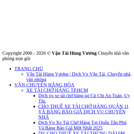
VƯƠNG
Đ/C: Số 48 Đường 50A – KP 9 Phường Tân Tạo – Quận Bình Tân
– TPHCM
MST: 0316324699
Hotline : 0845.442.442
Website : https://chuyennha247.vn
Gmail : chuyennha247.vn@gmail.com
Copyright 2006 - 2026 ©
Vận Tải Hùng Vương
Chuyển nhà văn
phòng trọn gói
TRANG CHỦ
Vận Tải Hùng Vương | Dịch Vụ Vận Tải, Chuyển nhà,
văn phòng
VẬN CHUYỂN HÀNG HÓA
XE TẢI CHỞ HÀNG TP.HCM
Dịch vụ xe tải chở hàng tại Củ Chi An Toàn, Uy
Tín.
CHO THUÊ XE TẢI CHỞ HÀNG QUẬN 11
VÀ BẢNG BÁO GIÁ DỊCH VỤ CHUYỂN
NHÀ
Dịch Vụ Xe Tải Chở Hàng Tại Quận Tân Phú
Và Bảng Báo Giá Mới Nhất 2025
DV CHO THUÊ XE TẢI THÙNG DÀI 6M