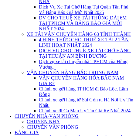
NHÀ
Dịch Vụ Xe Tải Chở Hàng Tại Quận Tân Phú
Và Bảng Báo Giá Mới Nhất 2025
DV CHO THUÊ XE TẢI THÙNG DÀI 6M
TẠI TPHCM VÀ BẢNG BÁO GIÁ MỚI
NHẤT 2024.
XE TẢI VẬN CHUYỂN HÀNG 63 TỈNH THÀNH
4 HÌNH THỨC CHO THUÊ XE TẢI 2 TẤN
LINH HOẠT NHẤT 2024
DỊCH VỤ CHO THUÊ XE TẢI CHỞ HÀNG
TẠI THUẬN AN BÌNH DƯƠNG
Dịch vụ xe tải chuyển nhà TPHCM của Hùng
Vương.
VẬN CHUYỂN HÀNG BẮC TRUNG NAM
VẬN CHUYỂN HÀNG HÓA BẮC NAM
GIÁ RẺ
Chành xe gửi hàng TPHCM đi Bảo Lộc, Lâm
Đồng
Chành xe gửi hàng từ Sài Gòn ra Hà Nội Uy Tín
Nhất.
Chành xe đi Cà Mau Uy Tín Giá Rẻ Nhất 2024
CHUYỂN NHÀ-VĂN PHÒNG
CHUYỂN NHÀ
CHUYỂN VĂN PHÒNG
BẢNG GIÁ