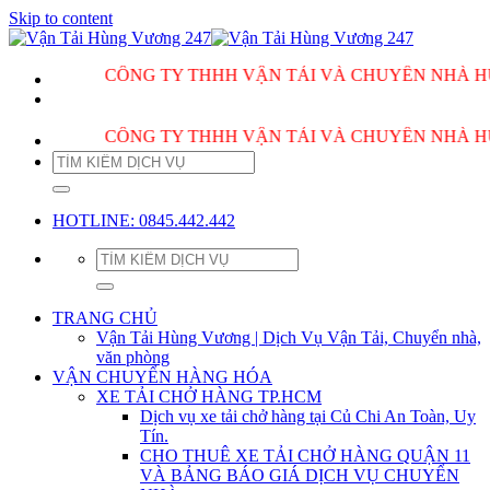
Skip to content
CÔNG TY THHH VẬN TẢI VÀ CHUYỂN NHÀ HÙNG VƯƠ
CÔNG TY THHH VẬN TẢI VÀ CHUYỂN NHÀ HÙNG VƯƠ
HOTLINE: 0845.442.442
TRANG CHỦ
Vận Tải Hùng Vương | Dịch Vụ Vận Tải, Chuyển nhà,
văn phòng
VẬN CHUYỂN HÀNG HÓA
XE TẢI CHỞ HÀNG TP.HCM
Dịch vụ xe tải chở hàng tại Củ Chi An Toàn, Uy
Tín.
CHO THUÊ XE TẢI CHỞ HÀNG QUẬN 11
VÀ BẢNG BÁO GIÁ DỊCH VỤ CHUYỂN