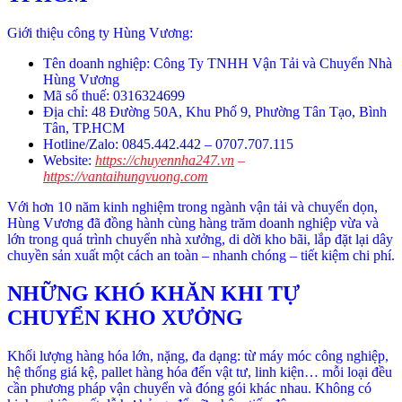
Giới thiệu công ty Hùng Vương:
Tên doanh nghiệp: Công Ty TNHH Vận Tải và Chuyển Nhà
Hùng Vương
Mã số thuế: 0316324699
Địa chỉ: 48 Đường 50A, Khu Phố 9, Phường Tân Tạo, Bình
Tân, TP.HCM
Hotline/Zalo: 0845.442.442 – 0707.707.115
Website:
https://chuyennha247.vn
–
https://vantaihungvuong.com
Với hơn 10 năm kinh nghiệm trong ngành vận tải và chuyển dọn,
Hùng Vương đã đồng hành cùng hàng trăm doanh nghiệp vừa và
lớn trong quá trình chuyển nhà xưởng, di dời kho bãi, lắp đặt lại dây
chuyền sản xuất một cách an toàn – nhanh chóng – tiết kiệm chi phí.
NHỮNG KHÓ KHĂN KHI TỰ
CHUYỂN KHO XƯỞNG
Khối lượng hàng hóa lớn, nặng, đa dạng: từ máy móc công nghiệp,
hệ thống giá kệ, pallet hàng hóa đến vật tư, linh kiện… mỗi loại đều
cần phương pháp vận chuyển và đóng gói khác nhau. Không có