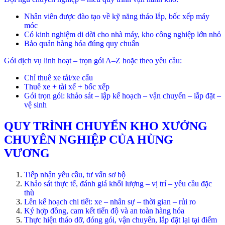
Nhân viên được đào tạo về kỹ năng tháo lắp, bốc xếp máy
móc
Có kinh nghiệm di dời cho nhà máy, kho công nghiệp lớn nhỏ
Bảo quản hàng hóa đúng quy chuẩn
Gói dịch vụ linh hoạt – trọn gói A–Z hoặc theo yêu cầu:
Chỉ thuê xe tải/xe cẩu
Thuê xe + tài xế + bốc xếp
Gói trọn gói: khảo sát – lập kế hoạch – vận chuyển – lắp đặt –
vệ sinh
QUY TRÌNH CHUYỂN KHO XƯỞNG
CHUYÊN NGHIỆP CỦA HÙNG
VƯƠNG
Tiếp nhận yêu cầu, tư vấn sơ bộ
Khảo sát thực tế, đánh giá khối lượng – vị trí – yêu cầu đặc
thù
Lên kế hoạch chi tiết: xe – nhân sự – thời gian – rủi ro
Ký hợp đồng, cam kết tiến độ và an toàn hàng hóa
Thực hiện tháo dỡ, đóng gói, vận chuyển, lắp đặt lại tại điểm