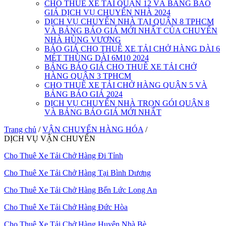
CHO THUÊ XE TẢI QUẬN 12 VÀ BẢNG BÁO
GIÁ DỊCH VỤ CHUYỂN NHÀ 2024
DỊCH VỤ CHUYỂN NHÀ TẠI QUẬN 8 TPHCM
VÀ BẢNG BÁO GIÁ MỚI NHẤT CỦA CHUYỂN
NHÀ HÙNG VƯƠNG
BÁO GIÁ CHO THUÊ XE TẢI CHỞ HÀNG DÀI 6
MÉT THÙNG DÀI 6M10 2024
BẢNG BÁO GIÁ CHO THUÊ XE TẢI CHỞ
HÀNG QUẬN 3 TPHCM
CHO THUÊ XE TẢI CHỞ HÀNG QUẬN 5 VÀ
BẢNG BÁO GIÁ 2024
DỊCH VỤ CHUYỂN NHÀ TRỌN GÓI QUẬN 8
VÀ BẢNG BÁO GIÁ MỚI NHẤT
Trang chủ
/
VẬN CHUYỂN HÀNG HÓA
/
DỊCH VỤ VẬN CHUYỂN
Cho Thuê Xe Tải Chở Hàng Đi Tỉnh
Cho Thuê Xe Tải Chở Hàng Tại Bình Dương
Cho Thuê Xe Tải Chở Hàng Bến Lức Long An
Cho Thuê Xe Tải Chở Hàng Đức Hòa
Cho Thuê Xe Tải Chở Hàng Huyện Nhà Bè