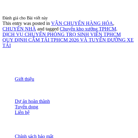
Đánh giá cho Bài viết này
This entry was posted in
VẬN CHUYỂN HÀNG HÓA
,
CHUYỂN NHÀ
and tagged
Chuyển kho xưởng TPHCM
.
DỊCH VỤ CHUYỂN PHÒNG TRỌ SINH VIÊN TPHCM
QUY ĐỊNH CẤM TẢI TPHCM 2026 VÀ TUYẾN ĐƯỜNG XE
TẢI
THÔNG TIN
Giới thiệu
Nguồn nhân lực
Tầm nhìn sứ mạng
Đánh giá dịch vụ
Dự án hoàn thành
Tuyển dụng
Liên hệ
HỖ TRỢ KHÁCH HÀNG
Chính sách bảo mật