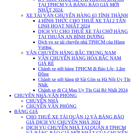
TẠI TPHCM VÀ BẢNG BÁO GIÁ MỚI
NHẤT 2024.
XE TẢI VẬN CHUYỂN HÀNG 63 TỈNH THÀNH
4 HÌNH THỨC CHO THUÊ XE TẢI 2 TẤN
LINH HOẠT NHẤT 2024
DỊCH VỤ CHO THUÊ XE TẢI CHỞ HÀNG
TẠI THUẬN AN BÌNH DƯƠNG
Dịch vụ xe tải chuyển nhà TPHCM của Hùng
Vương.
VẬN CHUYỂN HÀNG BẮC TRUNG NAM
VẬN CHUYỂN HÀNG HÓA BẮC NAM
GIÁ RẺ
Chành xe gửi hàng TPHCM đi Bảo Lộc, Lâm
Đồng
Chành xe gửi hàng từ Sài Gòn ra Hà Nội Uy Tín
Nhất.
Chành xe đi Cà Mau Uy Tín Giá Rẻ Nhất 2024
CHUYỂN NHÀ-VĂN PHÒNG
CHUYỂN NHÀ
CHUYỂN VĂN PHÒNG
BẢNG GIÁ
CHO THUÊ XE TẢI QUẬN 12 VÀ BẢNG BÁO
GIÁ DỊCH VỤ CHUYỂN NHÀ 2024
DỊCH VỤ CHUYỂN NHÀ TẠI QUẬN 8 TPHCM
VÀ BẢNG BÁO GIÁ MỚI NHẤT CỦA CHUYỂN