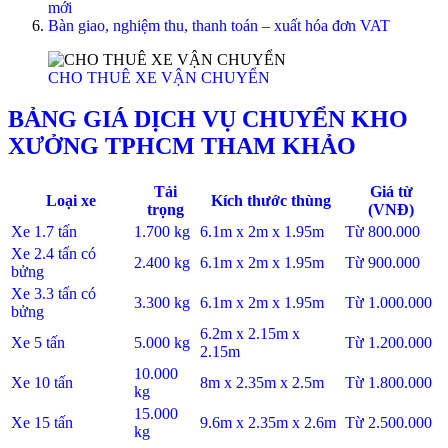
mới
Bàn giao, nghiệm thu, thanh toán – xuất hóa đơn VAT
CHO THUÊ XE VẬN CHUYỂN
BẢNG GIÁ DỊCH VỤ CHUYỂN KHO
XƯỞNG TPHCM THAM KHẢO
Tải
Giá từ
Loại xe
Kích thước thùng
trọng
(VNĐ)
Xe 1.7 tấn
1.700 kg
6.1m x 2m x 1.95m
Từ 800.000
Xe 2.4 tấn có
2.400 kg
6.1m x 2m x 1.95m
Từ 900.000
bửng
Xe 3.3 tấn có
3.300 kg
6.1m x 2m x 1.95m
Từ 1.000.000
bửng
6.2m x 2.15m x
Xe 5 tấn
5.000 kg
Từ 1.200.000
2.15m
10.000
Xe 10 tấn
8m x 2.35m x 2.5m
Từ 1.800.000
kg
15.000
Xe 15 tấn
9.6m x 2.35m x 2.6m
Từ 2.500.000
kg