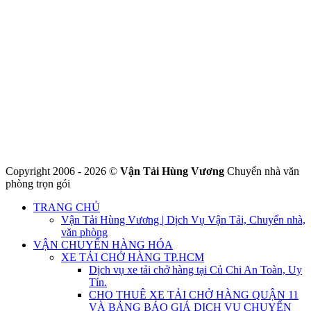
CÔNG TY THHH VẬN TẢI VÀ CHUYỂN NHÀ HÙNG
VƯƠNG
Đ/C: Số 48 Đường 50A – KP 9 Phường Tân Tạo – Quận Bình Tân
– TPHCM
MST: 0316324699
Hotline : 0845.442.442
Website : https://chuyennha247.vn
Gmail : chuyennha247.vn@gmail.com
Copyright 2006 - 2026 ©
Vận Tải Hùng Vương
Chuyển nhà văn
phòng trọn gói
TRANG CHỦ
Vận Tải Hùng Vương | Dịch Vụ Vận Tải, Chuyển nhà,
văn phòng
VẬN CHUYỂN HÀNG HÓA
XE TẢI CHỞ HÀNG TP.HCM
Dịch vụ xe tải chở hàng tại Củ Chi An Toàn, Uy
Tín.
CHO THUÊ XE TẢI CHỞ HÀNG QUẬN 11
VÀ BẢNG BÁO GIÁ DỊCH VỤ CHUYỂN