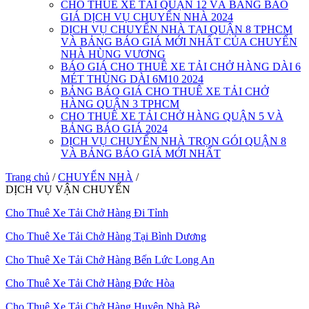
CHO THUÊ XE TẢI QUẬN 12 VÀ BẢNG BÁO
GIÁ DỊCH VỤ CHUYỂN NHÀ 2024
DỊCH VỤ CHUYỂN NHÀ TẠI QUẬN 8 TPHCM
VÀ BẢNG BÁO GIÁ MỚI NHẤT CỦA CHUYỂN
NHÀ HÙNG VƯƠNG
BÁO GIÁ CHO THUÊ XE TẢI CHỞ HÀNG DÀI 6
MÉT THÙNG DÀI 6M10 2024
BẢNG BÁO GIÁ CHO THUÊ XE TẢI CHỞ
HÀNG QUẬN 3 TPHCM
CHO THUÊ XE TẢI CHỞ HÀNG QUẬN 5 VÀ
BẢNG BÁO GIÁ 2024
DỊCH VỤ CHUYỂN NHÀ TRỌN GÓI QUẬN 8
VÀ BẢNG BÁO GIÁ MỚI NHẤT
Trang chủ
/
CHUYỂN NHÀ
/
DỊCH VỤ VẬN CHUYỂN
Cho Thuê Xe Tải Chở Hàng Đi Tỉnh
Cho Thuê Xe Tải Chở Hàng Tại Bình Dương
Cho Thuê Xe Tải Chở Hàng Bến Lức Long An
Cho Thuê Xe Tải Chở Hàng Đức Hòa
Cho Thuê Xe Tải Chở Hàng Huyện Nhà Bè