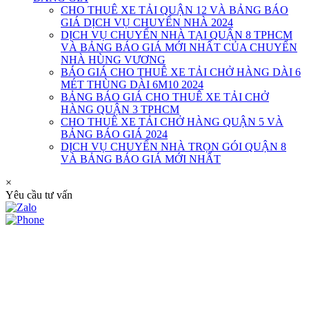
CHO THUÊ XE TẢI QUẬN 12 VÀ BẢNG BÁO
GIÁ DỊCH VỤ CHUYỂN NHÀ 2024
DỊCH VỤ CHUYỂN NHÀ TẠI QUẬN 8 TPHCM
VÀ BẢNG BÁO GIÁ MỚI NHẤT CỦA CHUYỂN
NHÀ HÙNG VƯƠNG
BÁO GIÁ CHO THUÊ XE TẢI CHỞ HÀNG DÀI 6
MÉT THÙNG DÀI 6M10 2024
BẢNG BÁO GIÁ CHO THUÊ XE TẢI CHỞ
HÀNG QUẬN 3 TPHCM
CHO THUÊ XE TẢI CHỞ HÀNG QUẬN 5 VÀ
BẢNG BÁO GIÁ 2024
DỊCH VỤ CHUYỂN NHÀ TRỌN GÓI QUẬN 8
VÀ BẢNG BÁO GIÁ MỚI NHẤT
×
Yêu cầu tư vấn