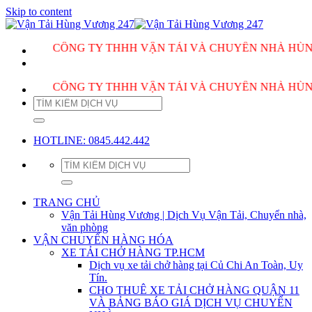
Skip to content
CÔNG TY THHH VẬN TẢI VÀ CHUYỂN NHÀ HÙNG VƯƠNG
CÔNG TY THHH VẬN TẢI VÀ CHUYỂN NHÀ HÙNG VƯƠNG
HOTLINE: 0845.442.442
TRANG CHỦ
Vận Tải Hùng Vương | Dịch Vụ Vận Tải, Chuyển nhà,
văn phòng
VẬN CHUYỂN HÀNG HÓA
XE TẢI CHỞ HÀNG TP.HCM
Dịch vụ xe tải chở hàng tại Củ Chi An Toàn, Uy
Tín.
CHO THUÊ XE TẢI CHỞ HÀNG QUẬN 11
VÀ BẢNG BÁO GIÁ DỊCH VỤ CHUYỂN