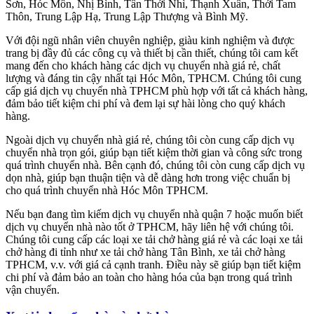
Sơn, Hóc Môn, Nhị Bình, Tân Thới Nhì, Thạnh Xuân, Thới Tam
Thôn, Trung Lập Hạ, Trung Lập Thượng và Bình Mỹ.
Với đội ngũ nhân viên chuyên nghiệp, giàu kinh nghiệm và được
trang bị đầy đủ các công cụ và thiết bị cần thiết, chúng tôi cam kết
mang đến cho khách hàng các dịch vụ chuyển nhà giá rẻ, chất
lượng và đáng tin cậy nhất tại Hóc Môn, TPHCM. Chúng tôi cung
cấp giá dịch vụ chuyển nhà TPHCM phù hợp với tất cả khách hàng,
đảm bảo tiết kiệm chi phí và đem lại sự hài lòng cho quý khách
hàng.
Ngoài dịch vụ chuyển nhà giá rẻ, chúng tôi còn cung cấp dịch vụ
chuyển nhà trọn gói, giúp bạn tiết kiệm thời gian và công sức trong
quá trình chuyển nhà. Bên cạnh đó, chúng tôi còn cung cấp dịch vụ
dọn nhà, giúp bạn thuận tiện và dễ dàng hơn trong việc chuẩn bị
cho quá trình chuyển nhà Hóc Môn TPHCM.
Nếu bạn đang tìm kiếm dịch vụ chuyển nhà quận 7 hoặc muốn biết
dịch vụ chuyển nhà nào tốt ở TPHCM, hãy liên hệ với chúng tôi.
Chúng tôi cung cấp các loại xe tải chở hàng giá rẻ và các loại xe tải
chở hàng đi tỉnh như xe tải chở hàng Tân Bình, xe tải chở hàng
TPHCM, v.v. với giá cả cạnh tranh. Điều này sẽ giúp bạn tiết kiệm
chi phí và đảm bảo an toàn cho hàng hóa của bạn trong quá trình
vận chuyển.