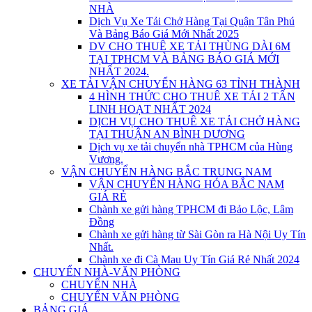
NHÀ
Dịch Vụ Xe Tải Chở Hàng Tại Quận Tân Phú
Và Bảng Báo Giá Mới Nhất 2025
DV CHO THUÊ XE TẢI THÙNG DÀI 6M
TẠI TPHCM VÀ BẢNG BÁO GIÁ MỚI
NHẤT 2024.
XE TẢI VẬN CHUYỂN HÀNG 63 TỈNH THÀNH
4 HÌNH THỨC CHO THUÊ XE TẢI 2 TẤN
LINH HOẠT NHẤT 2024
DỊCH VỤ CHO THUÊ XE TẢI CHỞ HÀNG
TẠI THUẬN AN BÌNH DƯƠNG
Dịch vụ xe tải chuyển nhà TPHCM của Hùng
Vương.
VẬN CHUYỂN HÀNG BẮC TRUNG NAM
VẬN CHUYỂN HÀNG HÓA BẮC NAM
GIÁ RẺ
Chành xe gửi hàng TPHCM đi Bảo Lộc, Lâm
Đồng
Chành xe gửi hàng từ Sài Gòn ra Hà Nội Uy Tín
Nhất.
Chành xe đi Cà Mau Uy Tín Giá Rẻ Nhất 2024
CHUYỂN NHÀ-VĂN PHÒNG
CHUYỂN NHÀ
CHUYỂN VĂN PHÒNG
BẢNG GIÁ