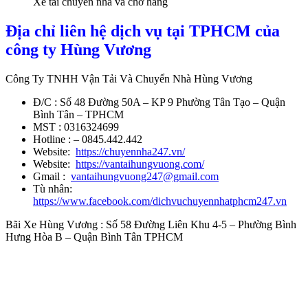
Xe tải chuyển nhà và chở hàng
Địa chỉ liên hệ dịch vụ tại TPHCM của
công ty Hùng Vương
Công Ty TNHH Vận Tải Và Chuyển Nhà Hùng Vương
Đ/C : Số 48 Đường 50A – KP 9 Phường Tân Tạo – Quận
Bình Tân – TPHCM
MST : 0316324699
Hotline : – 0845.442.442
Website:
https://chuyennha247.vn/
Website:
https://vantaihungvuong.com/
Gmail :
vantaihungvuong247@gmail.com
Tù nhân:
https://www.facebook.com/dichvuchuyennhatphcm247.vn
Bãi Xe Hùng Vương : Số 58 Đường Liên Khu 4-5 – Phường Bình
Hưng Hòa B – Quận Bình Tân TPHCM