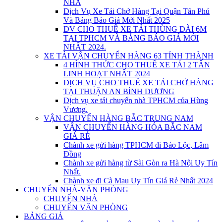
NHÀ
Dịch Vụ Xe Tải Chở Hàng Tại Quận Tân Phú
Và Bảng Báo Giá Mới Nhất 2025
DV CHO THUÊ XE TẢI THÙNG DÀI 6M
TẠI TPHCM VÀ BẢNG BÁO GIÁ MỚI
NHẤT 2024.
XE TẢI VẬN CHUYỂN HÀNG 63 TỈNH THÀNH
4 HÌNH THỨC CHO THUÊ XE TẢI 2 TẤN
LINH HOẠT NHẤT 2024
DỊCH VỤ CHO THUÊ XE TẢI CHỞ HÀNG
TẠI THUẬN AN BÌNH DƯƠNG
Dịch vụ xe tải chuyển nhà TPHCM của Hùng
Vương.
VẬN CHUYỂN HÀNG BẮC TRUNG NAM
VẬN CHUYỂN HÀNG HÓA BẮC NAM
GIÁ RẺ
Chành xe gửi hàng TPHCM đi Bảo Lộc, Lâm
Đồng
Chành xe gửi hàng từ Sài Gòn ra Hà Nội Uy Tín
Nhất.
Chành xe đi Cà Mau Uy Tín Giá Rẻ Nhất 2024
CHUYỂN NHÀ-VĂN PHÒNG
CHUYỂN NHÀ
CHUYỂN VĂN PHÒNG
BẢNG GIÁ