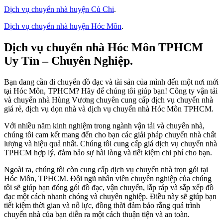
Dịch vụ chuyển nhà huyện Củ Chi
.
Dịch vụ chuyển nhà huyện Hóc Môn
.
Dịch vụ chuyển nhà Hóc Môn TPHCM
Uy Tín – Chuyên Nghiệp.
Bạn đang cần di chuyển đồ đạc và tài sản của mình đến một nơi mới
tại Hóc Môn, TPHCM? Hãy để chúng tôi giúp bạn! Công ty vận tải
và chuyển nhà Hùng Vương chuyên cung cấp dịch vụ chuyển nhà
giá rẻ, dịch vụ dọn nhà và dịch vụ chuyển nhà Hóc Môn TPHCM.
Với nhiều năm kinh nghiệm trong ngành vận tải và chuyển nhà,
chúng tôi cam kết mang đến cho bạn các giải pháp chuyển nhà chất
lượng và hiệu quả nhất. Chúng tôi cung cấp giá dịch vụ chuyển nhà
TPHCM hợp lý, đảm bảo sự hài lòng và tiết kiệm chi phí cho bạn.
Ngoài ra, chúng tôi còn cung cấp dịch vụ chuyển nhà trọn gói tại
Hóc Môn, TPHCM. Đội ngũ nhân viên chuyên nghiệp của chúng
tôi sẽ giúp bạn đóng gói đồ đạc, vận chuyển, lắp ráp và sắp xếp đồ
đạc một cách nhanh chóng và chuyên nghiệp. Điều này sẽ giúp bạn
tiết kiệm thời gian và nỗ lực, đồng thời đảm bảo rằng quá trình
chuyển nhà của bạn diễn ra một cách thuận tiện và an toàn.