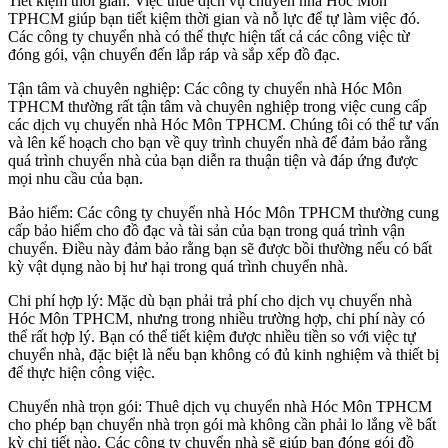
Tiết kiệm thời gian: Việc thuê dịch vụ chuyển nhà Hóc Môn
TPHCM giúp bạn tiết kiệm thời gian và nỗ lực để tự làm việc đó.
Các công ty chuyển nhà có thể thực hiện tất cả các công việc từ
đóng gói, vận chuyển đến lắp ráp và sắp xếp đồ đạc.
Tận tâm và chuyên nghiệp: Các công ty chuyển nhà Hóc Môn
TPHCM thường rất tận tâm và chuyên nghiệp trong việc cung cấp
các dịch vụ chuyển nhà Hóc Môn TPHCM. Chúng tôi có thể tư vấn
và lên kế hoạch cho bạn về quy trình chuyển nhà để đảm bảo rằng
quá trình chuyển nhà của bạn diễn ra thuận tiện và đáp ứng được
mọi nhu cầu của bạn.
Bảo hiểm: Các công ty chuyển nhà Hóc Môn TPHCM thường cung
cấp bảo hiểm cho đồ đạc và tài sản của bạn trong quá trình vận
chuyển. Điều này đảm bảo rằng bạn sẽ được bồi thường nếu có bất
kỳ vật dụng nào bị hư hại trong quá trình chuyển nhà.
Chi phí hợp lý: Mặc dù bạn phải trả phí cho dịch vụ chuyển nhà
Hóc Môn TPHCM, nhưng trong nhiều trường hợp, chi phí này có
thể rất hợp lý. Bạn có thể tiết kiệm được nhiều tiền so với việc tự
chuyển nhà, đặc biệt là nếu bạn không có đủ kinh nghiệm và thiết bị
để thực hiện công việc.
Chuyển nhà trọn gói: Thuê dịch vụ chuyển nhà Hóc Môn TPHCM
cho phép bạn chuyển nhà trọn gói mà không cần phải lo lắng về bất
kỳ chi tiết nào. Các công ty chuyển nhà sẽ giúp bạn đóng gói đồ