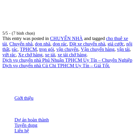
5/5 - (7 bình chọn)
This entry was posted in
CHUYỂN NHÀ
and tagged
cho thuê xe
tải
,
Chuyển nhà
,
dọn nhà
,
dọn rác
,
Đặt xe chuyển nhà
,
giá cước
,
nội
thất
,
rác
,
TPHCM
,
trọn gói
,
vận chuyển
,
Vận chuyển hàng
,
vận tải
,
vứt rác
,
Xe chở hàng
,
xe tải
,
xe tải chở hàng
.
Dịch vụ chuyển nhà Phú Nhuận TPHCM Uy Tín – Chuyên Nghiệp
Dịch vụ chuyển nhà Củ Chi TPHCM Uy Tín – Giá Tốt.
THÔNG TIN
Giới thiệu
Nguồn nhân lực
Tầm nhìn sứ mạng
Đánh giá dịch vụ
Dự án hoàn thành
Tuyển dụng
Liên hệ