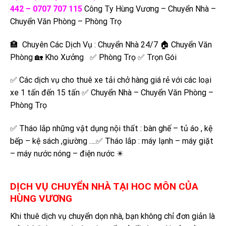
442 – 0707 707 115
Công Ty Hùng Vương – Chuyển Nhà –
Chuyển Văn Phòng – Phòng Trọ
🏣 Chuyên Các Dịch Vụ : Chuyển Nhà 24/7 🏠 Chuyển Văn
Phòng 🏡 Kho Xưởng ✅ Phòng Trọ ✅ Trọn Gói
✅ Các dịch vụ cho thuê xe tải chở hàng giá rẻ với các loại
xe 1 tấn đến 15 tấn ✅ Chuyển Nhà – Chuyển Văn Phòng –
Phòng Trọ
✅ Tháo lắp những vật dụng nội thất : bàn ghế – tủ áo , kệ
bếp – kệ sách ,giường ….✅ Tháo lắp : máy lạnh – máy giặt
– máy nước nóng – điện nước ✴️
DỊCH VỤ
CHUYỂN NHÀ TẠI
HOC MÔN
CỦA
HÙNG VƯƠNG
Khi thuê dịch vụ chuyển dọn nhà, bạn không chỉ đơn giản là