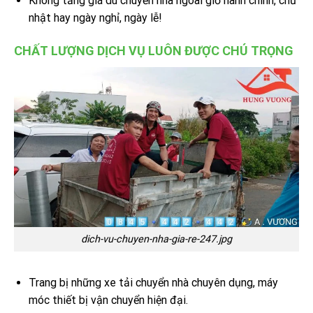
Không tăng giá dù chuyển nhà ngoài giờ hành chính, chủ
nhật hay ngày nghỉ, ngày lễ!
CHẤT LƯỢNG DỊCH VỤ LUÔN ĐƯỢC CHÚ TRỌNG
dich-vu-chuyen-nha-gia-re-247.jpg
Trang bị những xe tải chuyển nhà chuyên dụng, máy
móc thiết bị vận chuyển hiện đại.