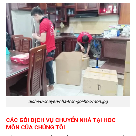
dich-vu-chuyen-nha-tron-goi-hoc-mon.jpg
CÁC GÓI
DỊCH VỤ
CHUYỂN NHÀ TẠI
HOC
MÔN
CỦA CHÚNG TÔI