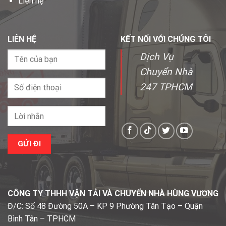
Liên hệ
LIÊN HỆ
KẾT NỐI VỚI CHÚNG TÔI
Dịch Vụ
Chuyển Nhà
247 TPHCM
CÔNG TY THHH VẬN TẢI VÀ CHUYỂN NHÀ HÙNG VƯƠNG
Đ/C: Số 48 Đường 50A – KP 9 Phường Tân Tạo – Quận
Bình Tân – TPHCM