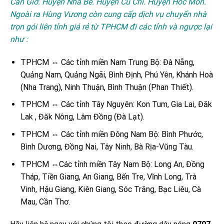
Cần Giờ. Huyện Nhà Bè. Huyện Củ Chi. Huyện Hóc Môn.
Ngoài ra Hùng Vương còn cung cấp dịch vụ chuyển nhà
trọn gói liên tỉnh giá rẻ từ TPHCM đi các tỉnh và ngược lại
như :
TPHCM ⇔ Các tỉnh miền Nam Trung Bộ: Đà Nẵng,
Quảng Nam, Quảng Ngãi, Bình Định, Phú Yên, Khánh Hoà
(Nha Trang), Ninh Thuận, Bình Thuận (Phan Thiết).
TPHCM ⇔ Các tỉnh Tây Nguyên: Kon Tum, Gia Lai, Đăk
Lak , Đăk Nông, Lâm Đồng (Đà Lạt).
TPHCM ⇔ Các tỉnh miền Đông Nam Bộ: Bình Phước,
Bình Dương, Đồng Nai, Tây Ninh, Bà Rịa-Vũng Tàu.
TPHCM ⇔Các tỉnh miền Tây Nam Bộ: Long An, Đồng
Tháp, Tiền Giang, An Giang, Bến Tre, Vĩnh Long, Trà
Vinh, Hậu Giang, Kiên Giang, Sóc Trăng, Bạc Liêu, Cà
Mau, Cần Thơ.