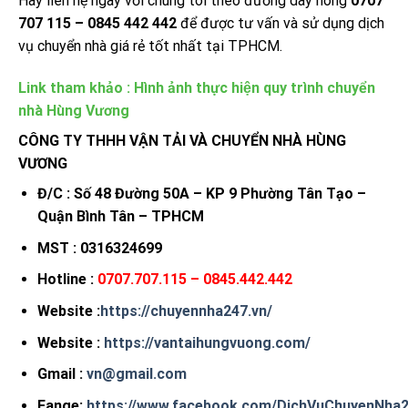
Hãy liên hệ ngay với chúng tôi theo đường dây nóng
0707
707 115 – 0845 442 442
để được tư vấn và sử dụng dịch
vụ chuyển nhà giá rẻ tốt nhất tại TPHCM.
Link tham khảo :
Hình ảnh thực hiện quy trình chuyển
nhà Hùng Vương
CÔNG TY THHH VẬN TẢI VÀ CHUYỂN NHÀ HÙNG
VƯƠNG
Đ/C : Số 48 Đường 50A – KP 9 Phường Tân Tạo –
Quận Bình Tân – TPHCM
MST : 0316324699
Hotline :
0707.
707.115 – 0845.442.442
Website :
https://chuyennha247.vn/
Website :
https://vantaihungvuong.com/
Gmail :
vn@gmail.com
Fange:
https://www.facebook.com/DichVuChuyenNh