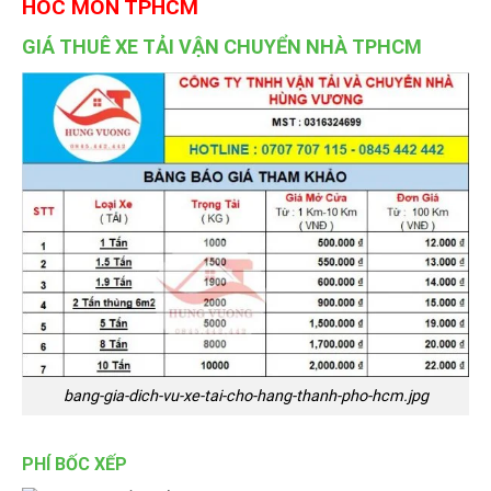
HOC MÔN
TPHCM
GIÁ THUÊ XE TẢI VẬN CHUYỂN NHÀ TPHCM
bang-gia-dich-vu-xe-tai-cho-hang-thanh-pho-hcm.jpg
PHÍ BỐC XẾP