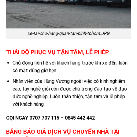
xe-tai-cho-hang-quan-tan-binh-tphcm.JPG
THÁI ĐỘ PHỤC VỤ TẬN TÂM, LỄ PHÉP
Chủ động liên hệ với khách hàng trước khi xe đến, luôn
có mặt đúng giờ hẹn
Nhân viên của Hùng Vương ngoài việc có kinh nghiệm
cao, tay nghề giỏi còn được chú trọng đào tạo về đạo
đức nghề nghiệp. Luôn thân thiện, tận tâm và lễ phép
với khách hàng.
GỌI NGAY 0707 707 115 – 0845 442 442
BẢNG BÁO GIÁ DỊCH VỤ
CHUYỂN NHÀ TẠI