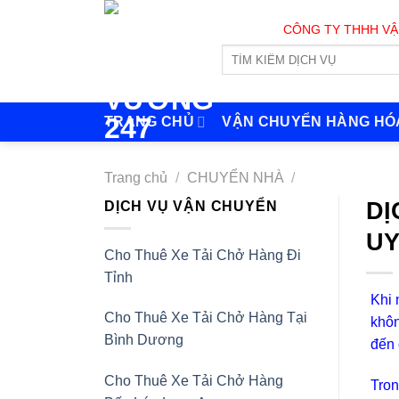
Skip
CÔNG TY THHH VẬN TẢI V
to
content
TRANG CHỦ
VẬN CHUYỂN HÀNG HÓ
Trang chủ
/
CHUYỂN NHÀ
/
DỊ
DỊCH VỤ VẬN CHUYỂN
UY
Cho Thuê Xe Tải Chở Hàng Đi
Tỉnh
Khi
Cho Thuê Xe Tải Chở Hàng Tại
khôn
Bình Dương
đến 
Cho Thuê Xe Tải Chở Hàng
Tron