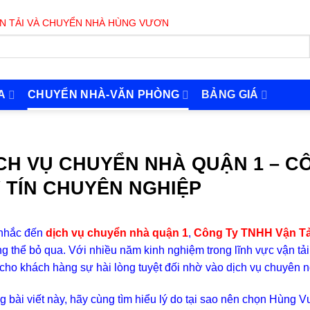
À CHUYỂN NHÀ HÙNG VƯƠNG PHỤC VỤ 24/7
A
CHUYỂN NHÀ-VĂN PHÒNG
BẢNG GIÁ
CH VỤ CHUYỂN NHÀ QUẬN 1 – 
 TÍN CHUYÊN NGHIỆP
 nhắc đến
dịch vụ chuyển nhà quận 1
,
Công Ty TNHH Vận T
g thể bỏ qua. Với nhiều năm kinh nghiệm trong lĩnh vực vận 
cho khách hàng sự hài lòng tuyệt đối nhờ vào dịch vụ chuyên n
g bài viết này, hãy cùng tìm hiểu lý do tại sao nên chọn Hùng 