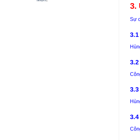
3.
Sự c
3.1
Hùng
3.2
Công
3.3
Hùng
3.4
Công