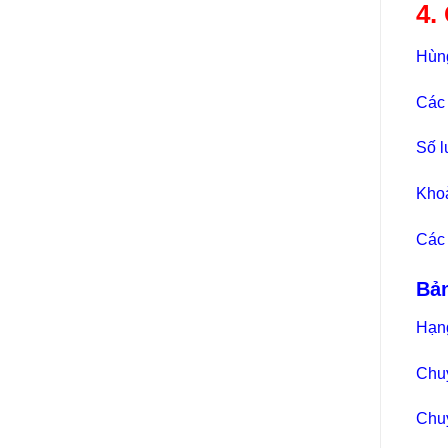
4.
Hùng
Các
Số l
Khoả
Các 
Bả
Hạn
Chuy
Chuy