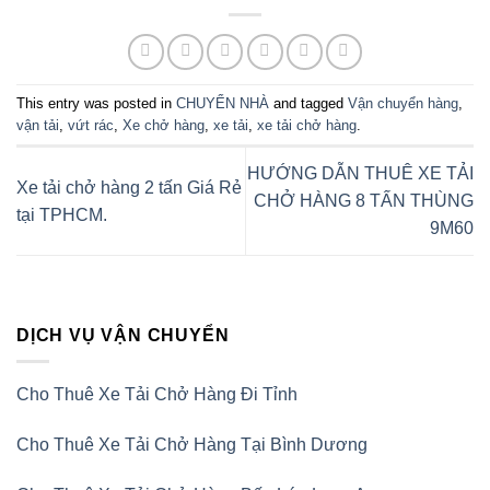
This entry was posted in
CHUYỂN NHÀ
and tagged
Vận chuyển hàng
,
vận tải
,
vứt rác
,
Xe chở hàng
,
xe tải
,
xe tải chở hàng
.
HƯỚNG DẪN THUÊ XE TẢI
Xe tải chở hàng 2 tấn Giá Rẻ
CHỞ HÀNG 8 TẤN THÙNG
tại TPHCM.
9M60
DỊCH VỤ VẬN CHUYỂN
Cho Thuê Xe Tải Chở Hàng Đi Tỉnh
Cho Thuê Xe Tải Chở Hàng Tại Bình Dương