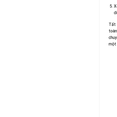
X
d
Tất 
toàn
chuy
một 