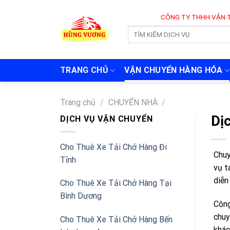
Skip
CÔNG TY THHH VẬN TẢI VÀ CHUY
to
content
TRANG CHỦ
VẬN CHUYỂN HÀNG HÓA
Trang chủ
/
CHUYỂN NHÀ
/
Dị
DỊCH VỤ VẬN CHUYỂN
Cho Thuê Xe Tải Chở Hàng Đi
Chuy
Tỉnh
vụ t
diễn
Cho Thuê Xe Tải Chở Hàng Tại
Bình Dương
Công
chuy
Cho Thuê Xe Tải Chở Hàng Bến
khác