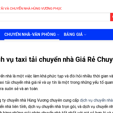
ỂN NHÀ HÙNG VƯƠNG PHỤC VỤ 24/7
CHUYỂN NHÀ-VĂN PHÒNG
BẢNG GIÁ
ch vụ taxi tải chuyển nhà Giá Rẻ Chu
ển nhà là một việc làm khá phức tạp và đòi hỏi nhiều thời gian 
axi tải chuyển nhà giá rẻ và uy tín là một trong những yếu tố qu
 ra suôn sẻ và an toàn.
 ty chuyển nhà Hùng Vương chuyên cung cấp
dịch vụ chuyển n
ển nhà liên tỉnh, dịch vụ chuyển nhà trọn gói, và dịch vụ chuyển
h hàng những giải pháp chuyển nhà tốt nhất với giá cả hợp lý và 