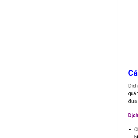
Cá
Dịch
quá 
đưa 
Dịch
C
h