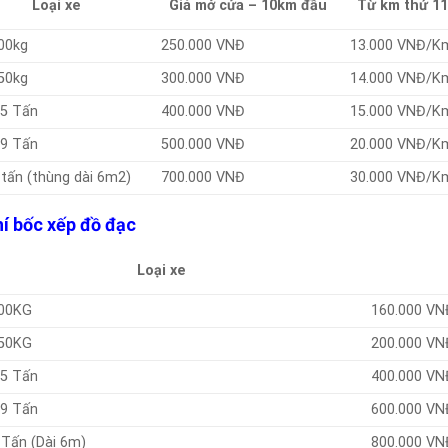
Loại xe
Giá mở cửa – 10km đầu
Từ km thứ 11
00kg
250.000 VNĐ
13.000 VNĐ/K
50kg
300.000 VNĐ
14.000 VNĐ/K
.5 Tấn
400.000 VNĐ
15.000 VNĐ/K
.9 Tấn
500.000 VNĐ
20.000 VNĐ/K
 tấn (thùng dài 6m2)
700.000 VNĐ
30.000 VNĐ/K
hí bốc xếp đồ đạc
Loại xe
00KG
160.000 VN
50KG
200.000 VN
.5 Tấn
400.000 VN
.9 Tấn
600.000 VN
 Tấn (Dài 6m)
800.000 VN