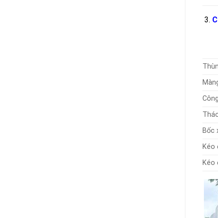
C
Thùn
Màng
Công
Tháo
Bốc 
Kéo 
Kéo 