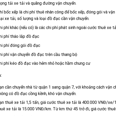
rọng tải xe tải và quãng đường vận chuyển.
hí bốc xếp là chi phí thuê nhân công để bốc xếp, đóng gói và vậ
oại xe tải, số lượng và loại đồ đạc cần vận chuyển.
hi phí khác (nếu có) là các chi phí phát sinh ngoài cước thuê xe t
hi phí tháo lắp đồ đạc
hi phí đóng gói đồ đạc
hi phí vận chuyển đồ đạc trên cầu thang bộ
hi phí kéo đồ đạc vào hẻm nhỏ hoặc hầm chung cư
:
ạn cần chuyển nhà từ quận 1 sang quận 7, với khoảng cách vận ch
hông có đồ đạc cồng kềnh, khó vận chuyển.
ạn thuê xe tải 1,5 tấn, giá cước thuê xe tải là 400.000 VNĐ/xe
huê xe tải là 15.000 VNĐ/km. Từ km thứ 45 trở đi, giá cước thuê