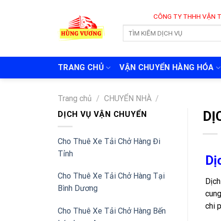
Skip
CÔNG TY THHH VẬN TẢI VÀ CHUYỂ
to
content
TRANG CHỦ
VẬN CHUYỂN HÀNG HÓA
Trang chủ
/
CHUYỂN NHÀ
/
DỊ
DỊCH VỤ VẬN CHUYỂN
Cho Thuê Xe Tải Chở Hàng Đi
Tỉnh
Dị
Cho Thuê Xe Tải Chở Hàng Tại
Dịch
Bình Dương
cung
chi p
Cho Thuê Xe Tải Chở Hàng Bến