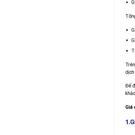
G
Tổng
G
G
T
Trên
dịch
Để đ
khảo
Giá 
1.G