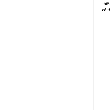
thiể
có t