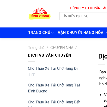
Skip
CÔNG TY THHH VẬN TẢI VÀ CHUYỂN 
to
content
TRANG CHỦ
VẬN CHUYỂN HÀNG HÓA
Trang chủ
/
CHUYỂN NHÀ
/
Dị
DỊCH VỤ VẬN CHUYỂN
Cho Thuê Xe Tải Chở Hàng Đi
Bạn 
Tỉnh
nghi
bỏ đ
Cho Thuê Xe Tải Chở Hàng Tại
Bình Dương
V
d
Cho Thuê Xe Tải Chở Hàng Bến
n