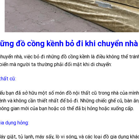
ững đồ cồng kềnh bỏ đi khi chuyển nhà
chuyển nhà, việc bỏ đi những đồ cồng kềnh là điều không thể trán
biến mà người ta thường phải đối mặt khi di chuyển:
thất cũ:
ếu bạn đã sở hữu một số món đồ nội thất cũ trong nhà của mình
ềnh và không cần thiết nhất để bỏ đi. Những chiếc ghế cũ, bàn ăn
hông gian mới của bạn hoặc có thể đã bị hỏng hoặc xuống cấp.
ia dụng hỏng:
áy giặt, tủ lạnh, máy sấy, lò vi sóng, và các loại đồ gia dụng khá