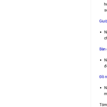
h
s
Giườ
N
c
Bàn 
N
đ
Đồ n
N
m
Tóm 