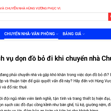
NHÀ HÙNG VƯƠNG PHỤC VỤ 24/7
CHUYỂN NHÀ-VĂN PHÒNG
BẢNG GIÁ
ch vụ dọn đồ bỏ đi khi chuyển nhà Ch
đang phải chuyển nhà và gặp khó khăn trong việc dọn đồ bỏ đi?
ệp và thuận tiện để giải quyết vấn đề này? Hãy đến với Hùng Vư
i và đổ rác thuê.
ới đội ngũ nhân viên lành nghề, tận tình và trang thiết bị hiện đ
ọn sạch các đồ đạc cồng kềnh như bàn ghế, tủ kệ, giường nệm, đ
hà máy uy tín, đảm bảo an toàn và tiện lợi cho khách hàng.