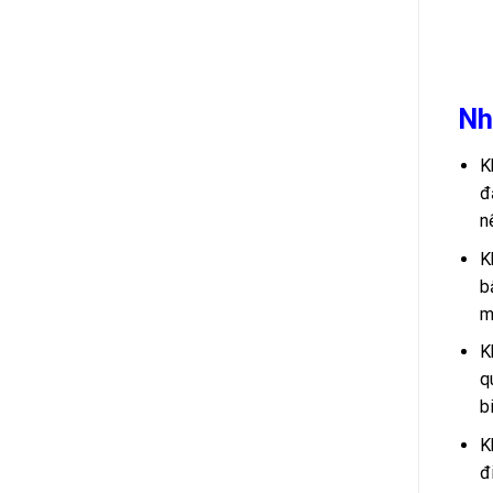
Nh
K
đ
n
K
b
m
K
q
b
K
đ