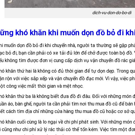
dich-vu-don-do-bo-di
ững khó khăn khi muốn dọn đồ bỏ đi kh
hi muốn dọn đồ bỏ đi khi chuyển nhà, người ta thường sẽ gặp phả
ạc bỏ đi, bạn cần phải có xe tải đủ lớn để chở được toàn bộ đồ. 
ếu không tìm được đơn vị cung cấp dịch vụ vận chuyển đồ rác giá 
hó khăn thứ hai là không có đủ thời gian để tự dọn dẹp. Trong qu
ận rộn với việc sắp xếp và vận chuyển đồ đạc mới. Vì vậy, việc p
ột công việc mất thời gian và mệt nhọc.
hó khăn thứ ba là không biết đưa đồ đi đâu. Đối với những món đ
uần áo, bàn ghế, người ta cần phải tìm nơi thu mua đồ cũ để bán
iết cách tìm địa chỉ những cửa hàng thu mua đồ cũ hoặc cơ sở q
hó khăn cuối cùng là lo ngại về chi phí phát sinh. Với những món 
i cũng như chi phí xử lý rác thải có thể tốn kém. Việc tìm một đơ