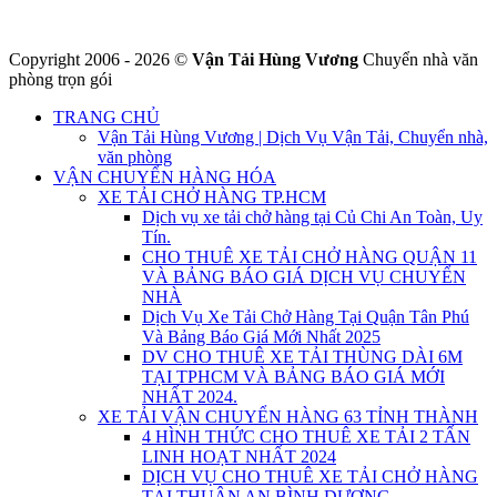
Copyright 2006 - 2026 ©
Vận Tải Hùng Vương
Chuyển nhà văn
phòng trọn gói
TRANG CHỦ
Vận Tải Hùng Vương | Dịch Vụ Vận Tải, Chuyển nhà,
văn phòng
VẬN CHUYỂN HÀNG HÓA
XE TẢI CHỞ HÀNG TP.HCM
Dịch vụ xe tải chở hàng tại Củ Chi An Toàn, Uy
Tín.
CHO THUÊ XE TẢI CHỞ HÀNG QUẬN 11
VÀ BẢNG BÁO GIÁ DỊCH VỤ CHUYỂN
NHÀ
Dịch Vụ Xe Tải Chở Hàng Tại Quận Tân Phú
Và Bảng Báo Giá Mới Nhất 2025
DV CHO THUÊ XE TẢI THÙNG DÀI 6M
TẠI TPHCM VÀ BẢNG BÁO GIÁ MỚI
NHẤT 2024.
XE TẢI VẬN CHUYỂN HÀNG 63 TỈNH THÀNH
4 HÌNH THỨC CHO THUÊ XE TẢI 2 TẤN
LINH HOẠT NHẤT 2024
DỊCH VỤ CHO THUÊ XE TẢI CHỞ HÀNG
TẠI THUẬN AN BÌNH DƯƠNG