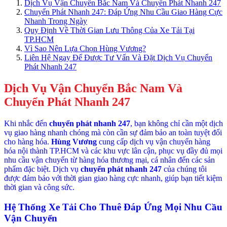
Dịch Vụ Vận Chuyển Bắc Nam Và Chuyển Phát Nhanh 247
Chuyển Phát Nhanh 247: Đáp Ứng Nhu Cầu Giao Hàng Cực
Nhanh Trong Ngày
Quy Định Về Thời Gian Lưu Thông Của Xe Tải Tại
TP.HCM
Vì Sao Nên Lựa Chọn Hùng Vương?
Liên Hệ Ngay Để Được Tư Vấn Và Đặt Dịch Vụ Chuyển
Phát Nhanh 247
Dịch Vụ Vận Chuyển Bắc Nam Và
Chuyển Phát Nhanh 247
Khi nhắc đến
chuyển phát nhanh 247
, bạn không chỉ cần một dịch
vụ giao hàng nhanh chóng mà còn cần sự đảm bảo an toàn tuyệt đối
cho hàng hóa.
Hùng Vương
cung cấp dịch vụ vận chuyển hàng
hóa nội thành TP.HCM và các khu vực lân cận, phục vụ đầy đủ mọi
nhu cầu vận chuyển từ hàng hóa thương mại, cá nhân đến các sản
phẩm đặc biệt. Dịch vụ
chuyển phát nhanh 247
của chúng tôi
được đảm bảo với thời gian giao hàng cực nhanh, giúp bạn tiết kiệm
thời gian và công sức.
Hệ Thống Xe Tải Cho Thuê Đáp Ứng Mọi Nhu Cầu
Vận Chuyển