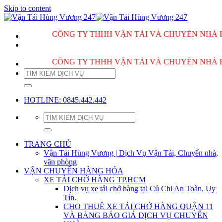
Skip to content
CÔNG TY THHH VẬN TẢI VÀ CHUYỂN NHÀ HÙNG VƯ
CÔNG TY THHH VẬN TẢI VÀ CHUYỂN NHÀ HÙNG VƯ
HOTLINE: 0845.442.442
TRANG CHỦ
Vận Tải Hùng Vương | Dịch Vụ Vận Tải, Chuyển nhà,
văn phòng
VẬN CHUYỂN HÀNG HÓA
XE TẢI CHỞ HÀNG TP.HCM
Dịch vụ xe tải chở hàng tại Củ Chi An Toàn, Uy
Tín.
CHO THUÊ XE TẢI CHỞ HÀNG QUẬN 11
VÀ BẢNG BÁO GIÁ DỊCH VỤ CHUYỂN