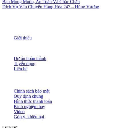
Bạn Mong Muốn, An Toàn Và Chắc Chắn
Dịch Vụ Vận Chuyển Hàng Hóa 247 – Hùng Vương
THÔNG TIN
Giới thiệu
Nguồn nhân lực
Tầm nhìn sứ mạng
Đánh giá dịch vụ
Dự án hoàn thành
Tuyển dụng
Liên hệ
HỖ TRỢ KHÁCH HÀNG
Chính sách bảo mật
Quy định chung
Hình thức thanh toán
Kinh nghiệm hay
Video
Góp ý, khiếu nại
LIÊN HỆ