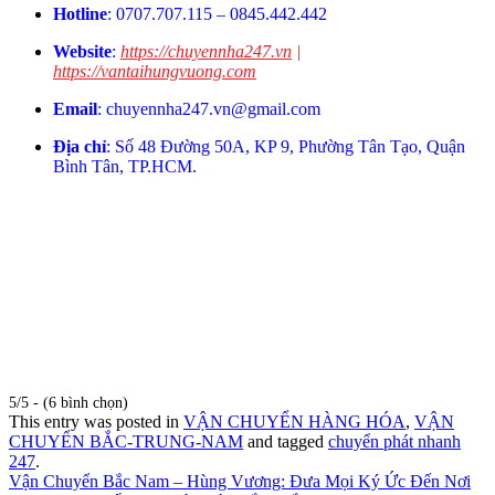
Hotline
: 0707.707.115 – 0845.442.442
Website
:
https://chuyennha247.vn
|
https://vantaihungvuong.com
Email
:
chuyennha247.vn@gmail.com
Địa chỉ
: Số 48 Đường 50A, KP 9, Phường Tân Tạo, Quận
Bình Tân, TP.HCM.
5/5 - (6 bình chọn)
This entry was posted in
VẬN CHUYỂN HÀNG HÓA
,
VẬN
CHUYỂN BẮC-TRUNG-NAM
and tagged
chuyển phát nhanh
247
.
Vận Chuyển Bắc Nam – Hùng Vương: Đưa Mọi Ký Ức Đến Nơi