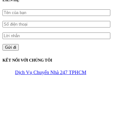
KẾT NỐI VỚI CHÚNG TÔI
Dịch Vụ Chuyển Nhà 247 TPHCM
CÔNG TY THHH VẬN TẢI VÀ CHUYỂN NHÀ HÙNG
VƯƠNG
Đ/C: Số 48 Đường 50A – KP 9 Phường Tân Tạo – Quận Bình Tân
– TPHCM
MST: 0316324699
Hotline : 0845.442.442
Website : https://chuyennha247.vn
Gmail : chuyennha247.vn@gmail.com