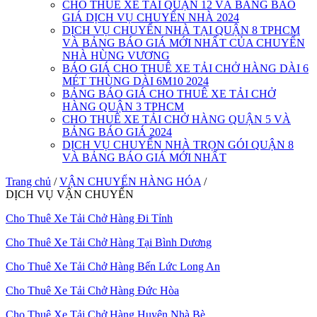
CHO THUÊ XE TẢI QUẬN 12 VÀ BẢNG BÁO
GIÁ DỊCH VỤ CHUYỂN NHÀ 2024
DỊCH VỤ CHUYỂN NHÀ TẠI QUẬN 8 TPHCM
VÀ BẢNG BÁO GIÁ MỚI NHẤT CỦA CHUYỂN
NHÀ HÙNG VƯƠNG
BÁO GIÁ CHO THUÊ XE TẢI CHỞ HÀNG DÀI 6
MÉT THÙNG DÀI 6M10 2024
BẢNG BÁO GIÁ CHO THUÊ XE TẢI CHỞ
HÀNG QUẬN 3 TPHCM
CHO THUÊ XE TẢI CHỞ HÀNG QUẬN 5 VÀ
BẢNG BÁO GIÁ 2024
DỊCH VỤ CHUYỂN NHÀ TRỌN GÓI QUẬN 8
VÀ BẢNG BÁO GIÁ MỚI NHẤT
Trang chủ
/
VẬN CHUYỂN HÀNG HÓA
/
DỊCH VỤ VẬN CHUYỂN
Cho Thuê Xe Tải Chở Hàng Đi Tỉnh
Cho Thuê Xe Tải Chở Hàng Tại Bình Dương
Cho Thuê Xe Tải Chở Hàng Bến Lức Long An
Cho Thuê Xe Tải Chở Hàng Đức Hòa
Cho Thuê Xe Tải Chở Hàng Huyện Nhà Bè