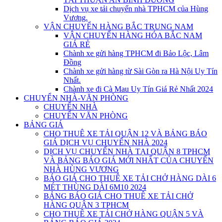
Dịch vụ xe tải chuyển nhà TPHCM của Hùng
Vương.
VẬN CHUYỂN HÀNG BẮC TRUNG NAM
VẬN CHUYỂN HÀNG HÓA BẮC NAM
GIÁ RẺ
Chành xe gửi hàng TPHCM đi Bảo Lộc, Lâm
Đồng
Chành xe gửi hàng từ Sài Gòn ra Hà Nội Uy Tín
Nhất.
Chành xe đi Cà Mau Uy Tín Giá Rẻ Nhất 2024
CHUYỂN NHÀ-VĂN PHÒNG
CHUYỂN NHÀ
CHUYỂN VĂN PHÒNG
BẢNG GIÁ
CHO THUÊ XE TẢI QUẬN 12 VÀ BẢNG BÁO
GIÁ DỊCH VỤ CHUYỂN NHÀ 2024
DỊCH VỤ CHUYỂN NHÀ TẠI QUẬN 8 TPHCM
VÀ BẢNG BÁO GIÁ MỚI NHẤT CỦA CHUYỂN
NHÀ HÙNG VƯƠNG
BÁO GIÁ CHO THUÊ XE TẢI CHỞ HÀNG DÀI 6
MÉT THÙNG DÀI 6M10 2024
BẢNG BÁO GIÁ CHO THUÊ XE TẢI CHỞ
HÀNG QUẬN 3 TPHCM
CHO THUÊ XE TẢI CHỞ HÀNG QUẬN 5 VÀ