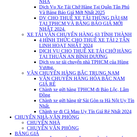
NHÀ
Dịch Vụ Xe Tải Chở Hàng Tại Quận Tân Phú
Và Bảng Báo Giá Mới Nhất 2025
DV CHO THUÊ XE TẢI THÙNG DÀI 6M
TẠI TPHCM VÀ BẢNG BÁO GIÁ MỚI
NHẤT 2024.
XE TẢI VẬN CHUYỂN HÀNG 63 TỈNH THÀNH
4 HÌNH THỨC CHO THUÊ XE TẢI 2 TẤN
LINH HOẠT NHẤT 2024
DỊCH VỤ CHO THUÊ XE TẢI CHỞ HÀNG
TẠI THUẬN AN BÌNH DƯƠNG
Dịch vụ xe tải chuyển nhà TPHCM của Hùng
Vương.
VẬN CHUYỂN HÀNG BẮC TRUNG NAM
VẬN CHUYỂN HÀNG HÓA BẮC NAM
GIÁ RẺ
Chành xe gửi hàng TPHCM đi Bảo Lộc, Lâm
Đồng
Chành xe gửi hàng từ Sài Gòn ra Hà Nội Uy Tín
Nhất.
Chành xe đi Cà Mau Uy Tín Giá Rẻ Nhất 2024
CHUYỂN NHÀ-VĂN PHÒNG
CHUYỂN NHÀ
CHUYỂN VĂN PHÒNG
BẢNG GIÁ