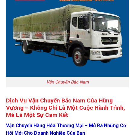
Vận Chuyển Bắc Nam
Dịch Vụ Vận Chuyển Bắc Nam Của Hùng
Vương – Không Chỉ Là Một Cuộc Hành Trình,
Mà Là Một Sự Cam Kết
Vận Chuyển Hàng Hóa Thương Mại – Mở Ra Những Cơ
Hội Mới Cho Doanh Nghiệp Của Bạn