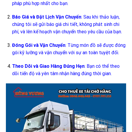
pháp phù hợp nhất cho bạn.
Báo Giá và Đặt Lịch Vận Chuyển
: Sau khi thảo luận,
chúng tôi sẽ gửi báo giá chi tiết, không phát sinh chi
phí, và lên kế hoạch vận chuyển theo yêu cầu của bạn.
Đóng Gói và Vận Chuyển
: Từng món đồ sẽ được đóng
gói kỹ lưỡng và vận chuyển với sự an toàn tuyệt đối.
Theo Dõi và Giao Hàng Đúng Hẹn
: Bạn có thể theo
dõi tiến độ và yên tâm nhận hàng đúng thời gian.