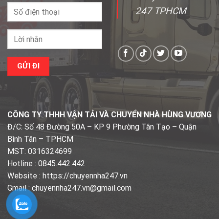
247 TPHCM
CÔNG TY THHH VẬN TẢI VÀ CHUYỂN NHÀ HÙNG VƯƠNG
Đ/C: Số 48 Đường 50A – KP 9 Phường Tân Tạo – Quận
Bình Tân – TPHCM
MST: 0316324699
Hotline : 0845.442.442
Website : https://chuyennha247.vn
Gmail : chuyennha247.vn@gmail.com