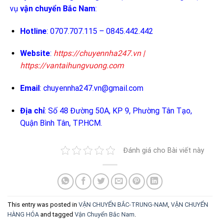
vụ
vận chuyển Bắc Nam
:
Hotline
: 0707.707.115 – 0845.442.442
Website
:
https://chuyennha247.vn
|
https://vantaihungvuong.com
Email
:
chuyennha247.vn@gmail.com
Địa chỉ
: Số 48 Đường 50A, KP 9, Phường Tân Tạo,
Quận Bình Tân, TP.HCM.
Đánh giá cho Bài viết này
This entry was posted in
VẬN CHUYỂN BẮC-TRUNG-NAM
,
VẬN CHUYỂN
HÀNG HÓA
and tagged
Vận Chuyển Bắc Nam
.