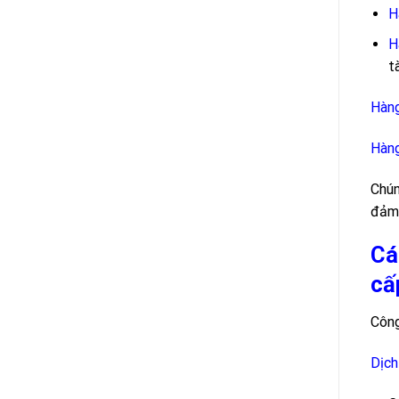
H
H
t
Hàng
Hàng
Chún
đảm 
Cá
cấ
Công
Dịch