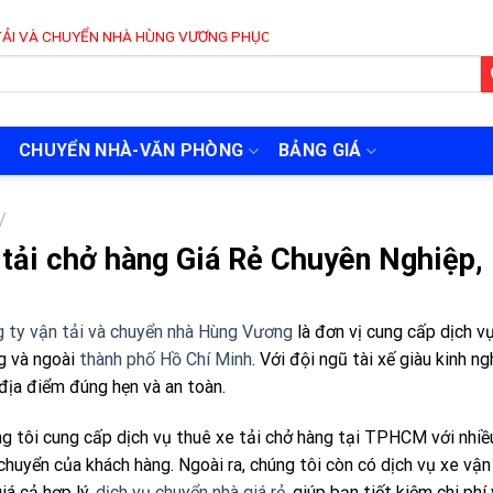
ỂN NHÀ HÙNG VƯƠNG PHỤC VỤ 24/7
CHUYỂN NHÀ-VĂN PHÒNG
BẢNG GIÁ
/
 tải chở hàng Giá Rẻ Chuyên Nghiệp, 
 ty vận tải và chuyển nhà Hùng Vương
là đơn vị cung cấp dịch v
g và ngoài
thành phố Hồ Chí Minh
. Với đội ngũ tài xế giàu kinh 
địa điểm đúng hẹn và an toàn.
g tôi cung cấp dịch vụ thuê xe tải chở hàng tại TPHCM với nhiều
chuyển của khách hàng. Ngoài ra, chúng tôi còn có dịch vụ xe v
giá cả hợp lý,
dịch vụ chuyển nhà giá rẻ
, giúp bạn tiết kiệm chi phí