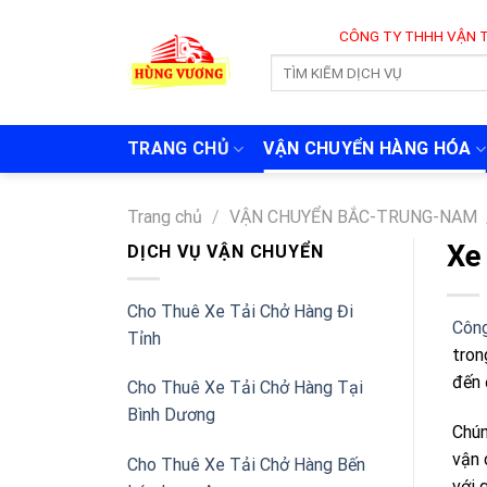
Skip
CÔNG TY THHH VẬN TẢI VÀ CHUY
to
content
TRANG CHỦ
VẬN CHUYỂN HÀNG HÓA
Trang chủ
/
VẬN CHUYỂN BẮC-TRUNG-NAM
Xe
DỊCH VỤ VẬN CHUYỂN
Cho Thuê Xe Tải Chở Hàng Đi
Công
Tỉnh
tron
đến 
Cho Thuê Xe Tải Chở Hàng Tại
Bình Dương
Chún
vận 
Cho Thuê Xe Tải Chở Hàng Bến
với 