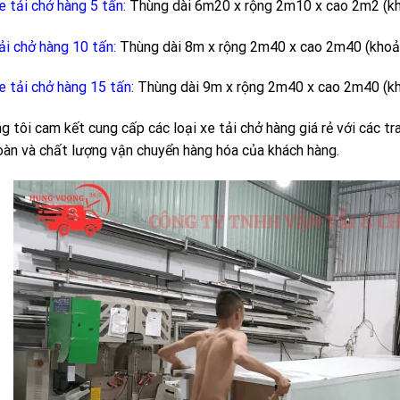
e tải chở hàng 5 tấn:
Thùng dài 6m20 x rộng 2m10 x cao 2m2 (kh
ải chở hàng 10 tấn:
Thùng dài 8m x rộng 2m40 x cao 2m40 (khoản
e tải chở hàng 15 tấn:
Thùng dài 9m x rộng 2m40 x cao 2m40 (kh
g tôi cam kết cung cấp các loại xe tải chở hàng giá rẻ với các tr
oàn và chất lượng vận chuyển hàng hóa của khách hàng.