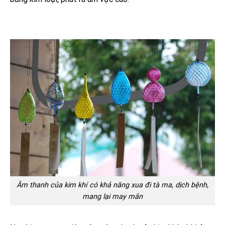
Âm thanh của kim khí có khả năng xua đi tà ma, dịch bệnh,
mang lại may mắn