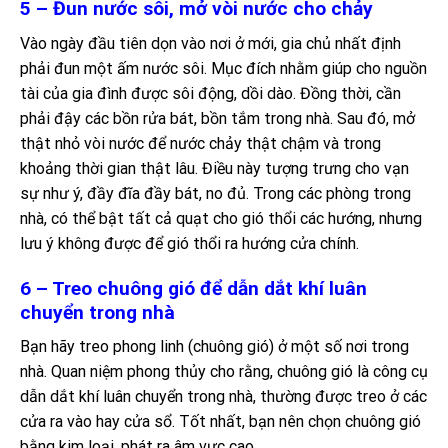
5 – Đun nước sôi, mở vòi nước cho chảy
Vào ngày đầu tiên dọn vào nơi ở mới, gia chủ nhất định
phải đun một ấm nước sôi. Mục đích nhằm giúp cho nguồn
tài của gia đình được sôi động, dồi dào. Đồng thời, cần
phải đậy các bồn rửa bát, bồn tắm trong nhà. Sau đó, mở
thật nhỏ vòi nước để nước chảy thật chậm và trong
khoảng thời gian thật lâu. Điều này tượng trưng cho vạn
sự như ý, đầy đĩa đầy bát, no đủ. Trong các phòng trong
nhà, có thể bật tất cả quạt cho gió thổi các hướng, nhưng
lưu ý không được để gió thổi ra hướng cửa chính.
6 – Treo chuông gió để dẫn dắt khí luân
chuyển trong nhà
Bạn hãy treo phong linh (chuông gió) ở một số nơi trong
nhà. Quan niệm phong thủy cho rằng, chuông gió là công cụ
dẫn dắt khí luân chuyển trong nhà, thường được treo ở các
cửa ra vào hay cửa sổ. Tốt nhất, bạn nên chọn chuông gió
bằng kim loại, phát ra âm vực cao.