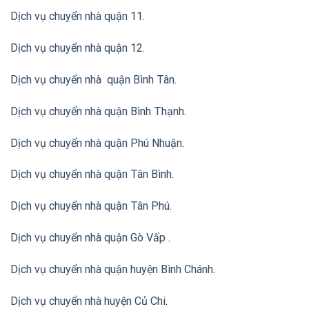
Dịch vụ chuyển nhà quận 11.
Dịch vụ chuyển nhà quận 12.
Dịch vụ chuyển nhà quận Bình Tân
.
Dịch vụ chuyển nhà quận Bình Thạnh
.
Dịch vụ chuyển nhà quận Phú Nhuận
.
Dịch vụ chuyển nhà quận Tân Bình
.
Dịch vụ chuyển nhà quận Tân Phú
.
Dịch vụ chuyển nhà quận Gò Vấp
.
Dịch vụ chuyển nhà quận huyện Bình Chánh
.
Dịch vụ chuyển nhà huyện Củ Chi
.