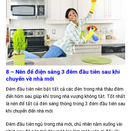
8 – Nên để điện sáng 3 đêm đầu tiên sau khi
chuyển về nhà mới
Đêm đầu tiên nên bật tất cả các đèn trong nhà thâu đêm
đến hôm sau giúp khí trong nhà vượng không tắt. Tốt nhất
là nên để tất cả đèn sáng thông trong 3 đêm đầu tiên sau
khi chuyển đến nhà mới.
Đêm đầu tiên ngủ trong nhà mới, chủ nhân nằm xuống vài