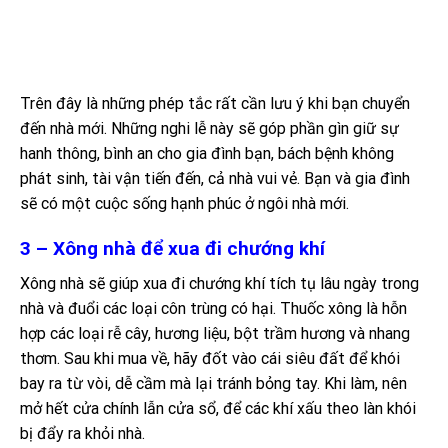
Trên đây là những phép tắc rất cần lưu ý khi bạn chuyển
đến nhà mới. Những nghi lễ này sẽ góp phần gìn giữ sự
hanh thông, bình an cho gia đình bạn, bách bệnh không
phát sinh, tài vận tiến đến, cả nhà vui vẻ. Bạn và gia đình
sẽ có một cuộc sống hạnh phúc ở ngôi nhà mới.
3 – Xông nhà để xua đi chướng khí
Xông nhà sẽ giúp xua đi chướng khí tích tụ lâu ngày trong
nhà và đuổi các loại côn trùng có hại. Thuốc xông là hỗn
hợp các loại rễ cây, hương liệu, bột trầm hương và nhang
thơm. Sau khi mua về, hãy đốt vào cái siêu đất để khói
bay ra từ vòi, dễ cầm mà lại tránh bỏng tay. Khi làm, nên
mở hết cửa chính lẫn cửa sổ, để các khí xấu theo làn khói
bị đẩy ra khỏi nhà.