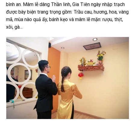
bình an. Mâm lễ dâng Thần linh, Gia Tiên ngày nhập trạch
được bày biện trang trọng gồm: Trầu cau, hương, hoa, vàng
mã, mùa nào quả ấy, bánh kẹo và mâm lễ mặn: rượu, thịt,
xôi, gà…