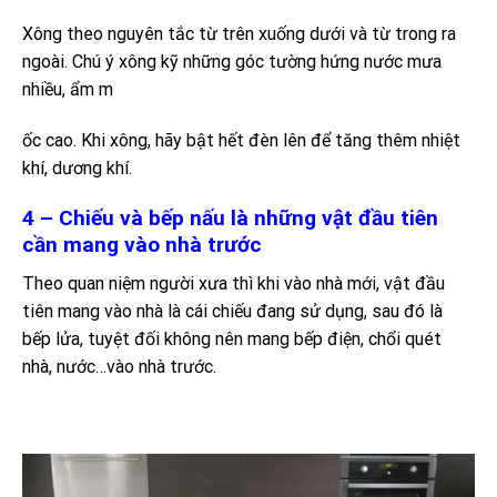
Xông theo nguyên tắc từ trên xuống dưới và từ trong ra
ngoài. Chú ý xông kỹ những góc tường hứng nước mưa
nhiều, ẩm m
ốc cao. Khi xông, hãy bật hết đèn lên để tăng thêm nhiệt
khí, dương khí.
4 – Chiếu và bếp nấu là những vật đầu tiên
cần mang vào nhà trước
Theo quan niệm người xưa thì khi vào nhà mới, vật đầu
tiên mang vào nhà là cái chiếu đang sử dụng, sau đó là
bếp lửa, tuyệt đối không nên mang bếp điện, chổi quét
nhà, nước…vào nhà trước.