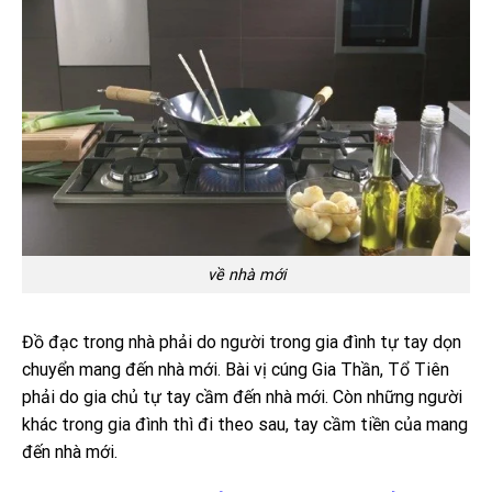
về nhà mới
Đồ đạc trong nhà phải do người trong gia đình tự tay dọn
chuyển mang đến nhà mới. Bài vị cúng Gia Thần, Tổ Tiên
phải do gia chủ tự tay cầm đến nhà mới. Còn những người
khác trong gia đình thì đi theo sau, tay cầm tiền của mang
đến nhà mới.