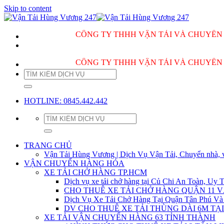
Skip to content
CÔNG TY THHH VẬN TẢI VÀ CHUYỂN NHÀ H
CÔNG TY THHH VẬN TẢI VÀ CHUYỂN NHÀ H
HOTLINE: 0845.442.442
TRANG CHỦ
Vận Tải Hùng Vương | Dịch Vụ Vận Tải, Chuyển nhà, 
VẬN CHUYỂN HÀNG HÓA
XE TẢI CHỞ HÀNG TP.HCM
Dịch vụ xe tải chở hàng tại Củ Chi An Toàn, Uy T
CHO THUÊ XE TẢI CHỞ HÀNG QUẬN 11 
Dịch Vụ Xe Tải Chở Hàng Tại Quận Tân Phú Và
DV CHO THUÊ XE TẢI THÙNG DÀI 6M TẠI
XE TẢI VẬN CHUYỂN HÀNG 63 TỈNH THÀNH