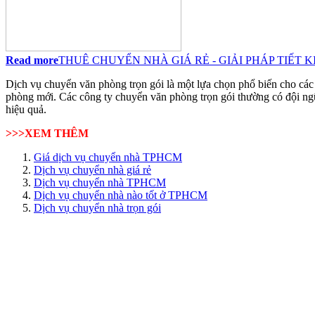
Read more
THUÊ CHUYỂN NHÀ GIÁ RẺ - GIẢI PHÁP TIẾT 
Dịch vụ chuyển văn phòng trọn gói là một lựa chọn phổ biến cho các 
phòng mới. Các công ty chuyển văn phòng trọn gói thường có đội ngũ 
hiệu quả.
>>>XEM THÊM
Giá dịch vụ chuyển nhà TPHCM
Dịch vụ chuyển nhà giá rẻ
Dịch vụ chuyển nhà TPHCM
Dịch vụ chuyển nhà nào tốt ở TPHCM
Dịch vụ chuyển nhà trọn gói