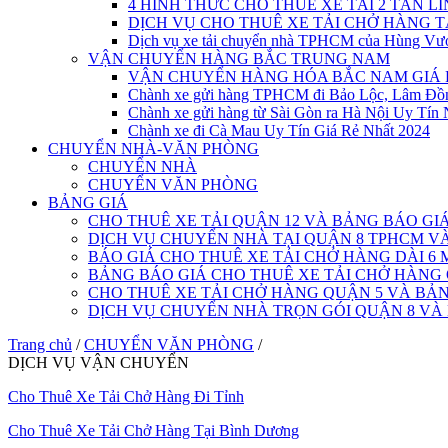
4 HÌNH THỨC CHO THUÊ XE TẢI 2 TẤN L
DỊCH VỤ CHO THUÊ XE TẢI CHỞ HÀNG 
Dịch vụ xe tải chuyển nhà TPHCM của Hùng Vư
VẬN CHUYỂN HÀNG BẮC TRUNG NAM
VẬN CHUYỂN HÀNG HÓA BẮC NAM GIÁ 
Chành xe gửi hàng TPHCM đi Bảo Lộc, Lâm Đồ
Chành xe gửi hàng từ Sài Gòn ra Hà Nội Uy Tín 
Chành xe đi Cà Mau Uy Tín Giá Rẻ Nhất 2024
CHUYỂN NHÀ-VĂN PHÒNG
CHUYỂN NHÀ
CHUYỂN VĂN PHÒNG
BẢNG GIÁ
CHO THUÊ XE TẢI QUẬN 12 VÀ BẢNG BÁO GI
DỊCH VỤ CHUYỂN NHÀ TẠI QUẬN 8 TPHCM 
BÁO GIÁ CHO THUÊ XE TẢI CHỞ HÀNG DÀI 6 
BẢNG BÁO GIÁ CHO THUÊ XE TẢI CHỞ HÀNG
CHO THUÊ XE TẢI CHỞ HÀNG QUẬN 5 VÀ BẢN
DỊCH VỤ CHUYỂN NHÀ TRỌN GÓI QUẬN 8 VÀ
Trang chủ
/
CHUYỂN VĂN PHÒNG
/
DỊCH VỤ VẬN CHUYỂN
Cho Thuê Xe Tải Chở Hàng Đi Tỉnh
Cho Thuê Xe Tải Chở Hàng Tại Bình Dương