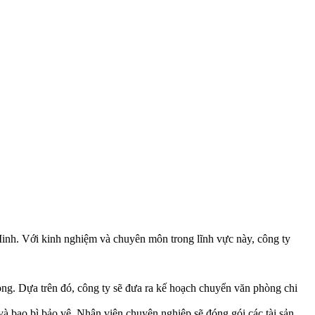
nh. Với kinh nghiệm và chuyên môn trong lĩnh vực này, công ty
ng. Dựa trên đó, công ty sẽ đưa ra kế hoạch chuyển văn phòng chi
à bao bì bảo vệ. Nhân viên chuyên nghiệp sẽ đóng gói các tài sản