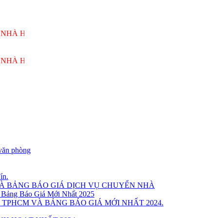
ÙNG VƯƠNG PHỤC VỤ 24/7
ÙNG VƯƠNG PHỤC VỤ 24/7
văn phòng
ín.
VÀ BẢNG BÁO GIÁ DỊCH VỤ CHUYỂN NHÀ
 Bảng Báo Giá Mới Nhất 2025
 TPHCM VÀ BẢNG BÁO GIÁ MỚI NHẤT 2024.