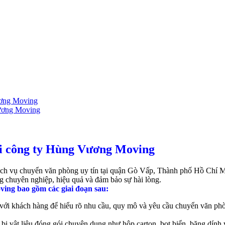
ương Moving
ương Moving
ại công ty Hùng Vương Moving
h vụ chuyển văn phòng uy tín tại quận Gò Vấp, Thành phố Hồ Chí Mi
 chuyên nghiệp, hiệu quả và đảm bảo sự hài lòng.
ing bao gồm các giai đoạn sau:
 với khách hàng để hiểu rõ nhu cầu, quy mô và yêu cầu chuyển văn phò
vật liệu đóng gói chuyên dụng như hộp carton, bọt biển, băng dính v