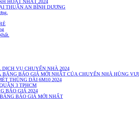
INH HOẠT NHẤT 2024
TẠI THUẬN AN BÌNH DƯƠNG
ơng.
RẺ
ng
Nhất.
Á DỊCH VỤ CHUYỂN NHÀ 2024
VÀ BẢNG BÁO GIÁ MỚI NHẤT CỦA CHUYỂN NHÀ HÙNG V
MÉT THÙNG DÀI 6M10 2024
 QUẬN 3 TPHCM
G BÁO GIÁ 2024
 BẢNG BÁO GIÁ MỚI NHẤT