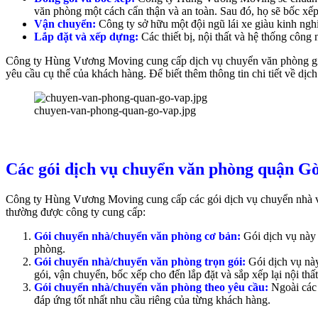
văn phòng một cách cẩn thận và an toàn. Sau đó, họ sẽ bốc xếp
Vận chuyển:
Công ty sở hữu một đội ngũ lái xe giàu kinh ngh
Lắp đặt và xếp dựng:
Các thiết bị, nội thất và hệ thống công
Công ty Hùng Vương Moving cung cấp dịch vụ chuyển văn phòng giá
yêu cầu cụ thể của khách hàng. Để biết thêm thông tin chi tiết về dịc
chuyen-van-phong-quan-go-vap.jpg
Các gói dịch vụ chuyển văn phòng quận 
Công ty Hùng Vương Moving cung cấp các gói dịch vụ chuyển nhà và
thường được công ty cung cấp:
Gói chuyển nhà/chuyển văn phòng cơ bản:
Gói dịch vụ này 
phòng.
Gói chuyển nhà/chuyển văn phòng trọn gói:
Gói dịch vụ này
gói, vận chuyển, bốc xếp cho đến lắp đặt và sắp xếp lại nội thất
Gói chuyển nhà/chuyển văn phòng theo yêu cầu:
Ngoài các 
đáp ứng tốt nhất nhu cầu riêng của từng khách hàng.