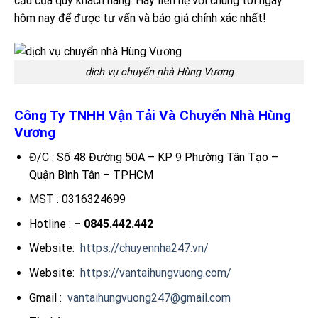
cầu của quý khách hàng. Hãy liên hệ với chúng tôi ngay
hôm nay để được tư vấn và báo giá chính xác nhất!
dịch vụ chuyển nhà Hùng Vương
Công Ty TNHH Vận Tải Và Chuyển Nhà Hùng
Vương
Đ/C : Số 48 Đường 50A – KP 9 Phường Tân Tạo –
Quận Bình Tân – TPHCM
MST : 0316324699
Hotline :
– 0845.442.442
Website:
https://chuyennha247.vn/
Website:
https://vantaihungvuong.com/
Gmail :
vantaihungvuong247@gmail.com