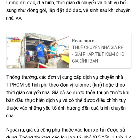
lượng đồ đạc, địa hình, thời gian di chuyển và dịch vụ bổ
sung như đóng gói, lắp đặt đồ đạc, vệ sinh sau khi chuyển
nhà, v.v.
Read more
THUÊ CHUYỂN NHÀ GIÁ RẺ
- GIẢI PHÁP TIẾT KIỆM CHO
GIA ĐÌNH BẠN
Thông thường, các đơn vị cung cấp dịch vụ chuyển nhà
TPHCM sẽ tính phí theo đơn vị kilomet (km) hoặc theo
thời gian chuyển nhà. Giá cả sẽ được thỏa thuận trước khi
bắt đầu thực hiện dịch vụ và có thể được điều chỉnh tùy
thuộc vào những yếu tố ảnh hưởng đến quá trình chuyển
nhà.
Ngoài ra, giá cả cũng phụ thuộc vào loại xe tải được sử
dụng. Thông thường, các loại xe tải nhỏ (0,5 tấn, 1 tấn, 1,4