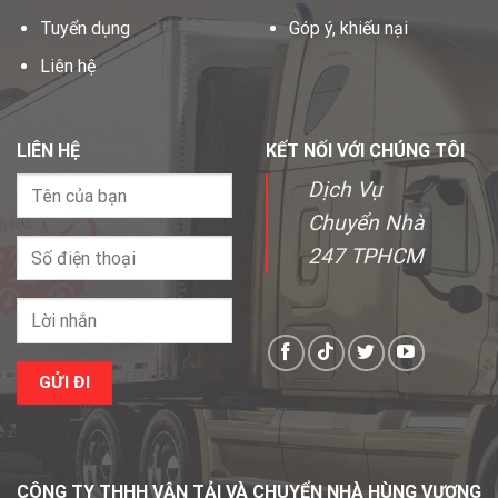
Tuyển dụng
Góp ý, khiếu nại
Liên hệ
LIÊN HỆ
KẾT NỐI VỚI CHÚNG TÔI
Dịch Vụ
Chuyển Nhà
247 TPHCM
CÔNG TY THHH VẬN TẢI VÀ CHUYỂN NHÀ HÙNG VƯƠNG