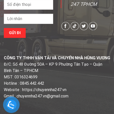
247 TPHCM
CÔNG TY THHH VẬN TẢI VÀ CHUYỂN NHÀ HÙNG VƯƠNG
Đ/C: Số 48 Đường 50A – KP 9 Phường Tân Tạo – Quận
Bình Tân – TPHCM
MST: 0316324699
Hotline : 0845.442.442
Website : https://chuyennha247.vn
Gmail : chuyennha247.vn@gmail.com