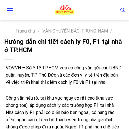
Skip
to
content
Trang chủ
/
VẬN CHUYỂN BẮC-TRUNG-NAM
/
Hướng dẫn chi tiết cách ly F0, F1 tại nhà
ở TP.HCM
VOV.VN – Sở Y tế TP.HCM vừa có công văn gửi các UBND
quận, huyện, TP. Thủ Đức và các đơn vị y tế trên địa bàn
về việc triển khai thí điểm cách ly F0 và F1 tại nhà.
Công văn nêu rõ, tại khu vực nguy cơ rất cao (khu vực
phong tỏa), áp dụng cách ly các trường hợp F1 tại nhà.
Nhà cách ly F1 phải có biển báo bên ngoài, có hàng rào
mềm ngăn cách, toàn bộ thành viên trong nhà gia đình
không được phép đi ra ngoài. Người F1 phải hạn chế tiếp