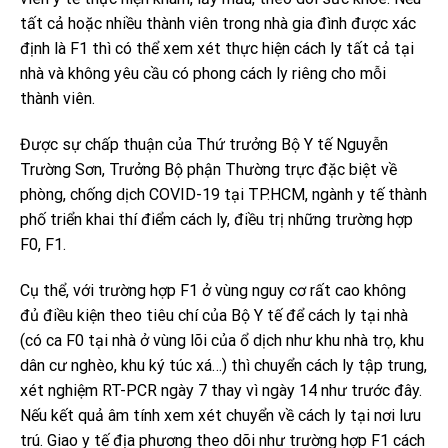
tất cả hoặc nhiều thành viên trong nhà gia đình được xác
định là F1 thì có thể xem xét thực hiện cách ly tất cả tại
nhà và không yêu cầu có phong cách ly riêng cho mỗi
thành viên.
Được sự chấp thuận của Thứ trưởng Bộ Y tế Nguyễn
Trường Sơn, Trưởng Bộ phận Thường trực đặc biệt về
phòng, chống dịch COVID-19 tại TP.HCM, ngành y tế thành
phố triển khai thí điểm cách ly, điều trị những trường hợp
F0, F1.
Cụ thể, với trường hợp F1 ở vùng nguy cơ rất cao không
đủ điều kiện theo tiêu chí của Bộ Y tế để cách ly tại nhà
(có ca F0 tại nhà ở vùng lõi của ổ dịch như khu nhà trọ, khu
dân cư nghèo, khu ký túc xá…) thì chuyển cách ly tập trung,
xét nghiệm RT-PCR ngày 7 thay vì ngày 14 như trước đây.
Nếu kết quả âm tính xem xét chuyển về cách ly tại nơi lưu
trú. Giao y tế địa phương theo dõi như trường hợp F1 cách