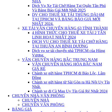
NHÀ
Dịch Vụ Xe Tải Chở Hàng Tại Quận Tân Phú
Và Bảng Báo Giá Mới Nhất 2025
DV CHO THUÊ XE TẢI THÙNG DÀI 6M
TẠI TPHCM VÀ BẢNG BÁO GIÁ MỚI
NHẤT 2024.
XE TẢI VẬN CHUYỂN HÀNG 63 TỈNH THÀNH
4 HÌNH THỨC CHO THUÊ XE TẢI 2 TẤN
LINH HOẠT NHẤT 2024
DỊCH VỤ CHO THUÊ XE TẢI CHỞ HÀNG
TẠI THUẬN AN BÌNH DƯƠNG
Dịch vụ xe tải chuyển nhà TPHCM của Hùng
Vương.
VẬN CHUYỂN HÀNG BẮC TRUNG NAM
VẬN CHUYỂN HÀNG HÓA BẮC NAM
GIÁ RẺ
Chành xe gửi hàng TPHCM đi Bảo Lộc, Lâm
Đồng
Chành xe gửi hàng từ Sài Gòn ra Hà Nội Uy Tín
Nhất.
Chành xe đi Cà Mau Uy Tín Giá Rẻ Nhất 2024
CHUYỂN NHÀ-VĂN PHÒNG
CHUYỂN NHÀ
CHUYỂN VĂN PHÒNG
BẢNG GIÁ