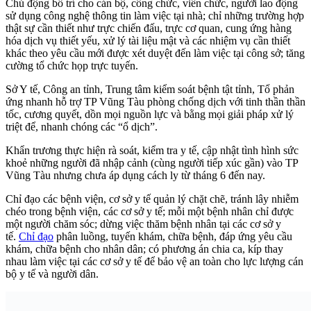
Chủ động bố trí cho cán bộ, công chức, viên chức, người lao động
sử dụng công nghệ thông tin làm việc tại nhà; chỉ những trường hợp
thật sự cần thiết như trực chiến đấu, trực cơ quan, cung ứng hàng
hóa dịch vụ thiết yếu, xử lý tài liệu mật và các nhiệm vụ cần thiết
khác theo yêu cầu mới được xét duyệt đến làm việc tại công sở; tăng
cường tổ chức họp trực tuyến.
Sở Y tế, Công an tỉnh, Trung tâm kiểm soát bệnh tật tỉnh, Tổ phản
ứng nhanh hỗ trợ TP Vũng Tàu phòng chống dịch với tinh thần thần
tốc, cương quyết, dồn mọi nguồn lực và bằng mọi giải pháp xử lý
triệt để, nhanh chóng các “ổ dịch”.
Khẩn trương thực hiện rà soát, kiểm tra y tế, cập nhật tình hình sức
khoẻ những người đã nhập cảnh (cùng người tiếp xúc gần) vào TP
Vũng Tàu nhưng chưa áp dụng cách ly từ tháng 6 đến nay.
Chỉ đạo các bệnh viện, cơ sở y tế quản lý chặt chẽ, tránh lây nhiễm
chéo trong bệnh viện, các cơ sở y tế; mỗi một bệnh nhân chỉ được
một người chăm sóc; dừng việc thăm bệnh nhân tại các cơ sở y
tế.
Chỉ đạo
phân luồng, tuyến khám, chữa bệnh, đáp ứng yêu cầu
khám, chữa bệnh cho nhân dân; có phương án chia ca, kíp thay
nhau làm việc tại các cơ sở y tế để bảo vệ an toàn cho lực lượng cán
bộ y tế và người dân.