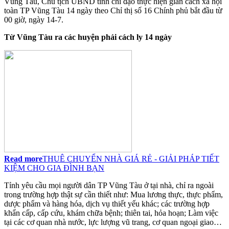
Vũng Tàu, Chủ tịch UBND tỉnh chỉ đạo thực hiện giãn cách xã hội
toàn TP Vũng Tàu 14 ngày theo Chỉ thị số 16 Chính phủ bắt đầu từ
00 giờ, ngày 14-7.
Từ Vũng Tàu ra các huyện phải cách ly 14 ngày
Read more
THUÊ CHUYỂN NHÀ GIÁ RẺ - GIẢI PHÁP TIẾT
KIỆM CHO GIA ĐÌNH BẠN
Tỉnh yêu cầu mọi người dân TP Vũng Tàu ở tại nhà, chỉ ra ngoài
trong trường hợp thật sự cần thiết như: Mua lương thực, thực phẩm,
dược phẩm và hàng hóa, dịch vụ thiết yếu khác; các trường hợp
khẩn cấp, cấp cứu, khám chữa bệnh; thiên tai, hỏa hoạn; Làm việc
tại các cơ quan nhà nước, lực lượng vũ trang, cơ quan ngoại giao…