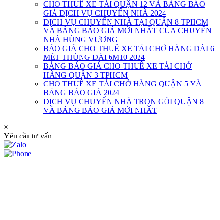
CHO THUÊ XE TẢI QUẬN 12 VÀ BẢNG BÁO
GIÁ DỊCH VỤ CHUYỂN NHÀ 2024
DỊCH VỤ CHUYỂN NHÀ TẠI QUẬN 8 TPHCM
VÀ BẢNG BÁO GIÁ MỚI NHẤT CỦA CHUYỂN
NHÀ HÙNG VƯƠNG
BÁO GIÁ CHO THUÊ XE TẢI CHỞ HÀNG DÀI 6
MÉT THÙNG DÀI 6M10 2024
BẢNG BÁO GIÁ CHO THUÊ XE TẢI CHỞ
HÀNG QUẬN 3 TPHCM
CHO THUÊ XE TẢI CHỞ HÀNG QUẬN 5 VÀ
BẢNG BÁO GIÁ 2024
DỊCH VỤ CHUYỂN NHÀ TRỌN GÓI QUẬN 8
VÀ BẢNG BÁO GIÁ MỚI NHẤT
×
Yêu cầu tư vấn