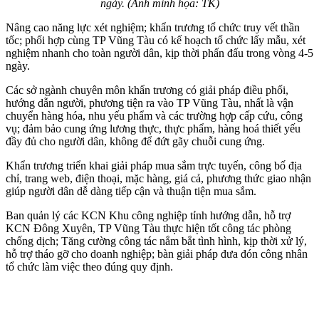
ngày. (Ảnh minh họa: TK)
Nâng cao năng lực xét nghiệm; khẩn trương tổ chức truy vết thần
tốc; phối hợp cùng TP Vũng Tàu có kế hoạch tổ chức lấy mẫu, xét
nghiệm nhanh cho toàn người dân, kịp thời phấn đấu trong vòng 4-5
ngày.
Các sở ngành chuyên môn khẩn trương có giải pháp điều phối,
hướng dẫn người, phương tiện ra vào TP Vũng Tàu, nhất là vận
chuyển hàng hóa, nhu yếu phẩm và các trường hợp cấp cứu, công
vụ; đảm bảo cung ứng lương thực, thực phẩm, hàng hoá thiết yếu
đầy đủ cho người dân, không để đứt gãy chuỗi cung ứng.
Khẩn trương triển khai giải pháp mua sắm trực tuyến, công bố địa
chỉ, trang web, điện thoại, mặc hàng, giá cả, phương thức giao nhận
giúp người dân dễ dàng tiếp cận và thuận tiện mua sắm.
Ban quản lý các KCN Khu công nghiệp tỉnh hướng dẫn, hỗ trợ
KCN Đông Xuyên, TP Vũng Tàu thực hiện tốt công tác phòng
chống dịch; Tăng cường công tác nắm bắt tình hình, kịp thời xử lý,
hỗ trợ tháo gỡ cho doanh nghiệp; bàn giải pháp đưa đón công nhân
tổ chức làm việc theo đúng quy định.