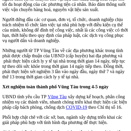
tối đa hoạt động của các phương tiện cá nhân. Bảo đảm thông suốt
việc vận chuyển hàng hoá, nguyên vật liệu sản xuất.
Người đứng đầu các cơ quan, đơn vị, tổ chức, doanh nghiệp chịu
trách nhiệm tổ chức làm việc tại nhà phù hợp với điều kiện cụ thể
của mình, không để đình trệ công việc, nhất là các công việc có thời
hạn, thời hiệu theo quy định của pháp luật, các dịch vụ công phục
vụ người dân và doanh nghiệp.
Những người từ TP Vũng Tàu về các địa phương khác trong tỉnh
phải được chấp thuận của UBND (cấp huyện) hai địa phương và
phải thực hiện cách ly y tế tại nhà trong thời gian 14 ngày, tiếp tục
tự theo dõi sức khỏe trong thời gian 14 ngày tiếp theo. Đồng thời,
phải thực hiện xét nghiệm 3 lần vào ngày đầu, ngày thứ 7 và ngày
thứ 13 trong thời gian cách ly y tế tại nhà.
Xét nghiệm toàn thành phố Vũng Tàu trong 4-5 ngày
UBND tỉnh yêu cầu TP
Vũng Tàu
xây dựng kế hoạch, phân công
nhiệm vụ các thành viên, nhanh chóng triển khai thực hiện các biện
pháp cấp bách phòng, chống dịch
COVID-19
theo Chỉ thị số 16.
Phối hợp chặt chẽ với các sở, ban, ngành xây dựng triển khai các
giải pháp phù hợp với tình hình địa phương để thực hiện.