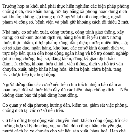
Trường hợp ra khỏi nhà phải thực hiện nghiêm các biện pháp phòng
chống dịch, đeo khẩu trang, rửa tay bằng xà phòng hoặc dung dịch
sát khuẩn; không tập trung quá 2 người tại nơi công cộng, ngoài
phạm vi công sở, bệnh viện và phải giữ khoảng cách tối thiểu 2 mét.
Nhà máy, cơ sở sản xuất, công trường, công trình giao thông, xây
dựng; cơ sở kinh doanh dịch vụ, hàng hóa thiết yếu (như: lương
thực, thực phẩm, dược phẩm; xăng, dầu; điện; nước; nhiên liệu,…);
cơ sở giáo dục, ngân hàng, kho bạc, các cơ sở kinh doanh dịch vụ
trực tiếp liên quan đến hoạt động ngân hàng và bổ trợ doanh nghiệp
(như công chứng, luật sư, đăng kiểm, đăng ký giao dịch bảo
đảm…), chứng khoán, bưu chính, viễn thông, dịch vụ hỗ trợ vận
chuyển, xuất, nhập khẩu hàng hóa, khám bệnh, chữa bệnh, tang
lễ… được tiếp tục hoạt động.
Người đứng đầu các cơ sở nêu trên chịu trách nhiệm bảo đảm an
toàn tuyệt đối và thực hiện đầy đủ các biện pháp chống dịch… Nếu
không đảm bảo thì phải dừng hoạt động.
Cơ quan y tế địa phương hướng dẫn, kiểm tra, giám sát việc phòng,
chống dịch tại các cơ sở nêu trên.
Cơ bản dừng hoạt động vận chuyển hành khách công cộng, trừ các
trường hợp vì lý do công vụ, xe đưa đón công nhân, chuyên gia,
người cách ly, xe chuyên chở vật liệu sản xuất, hàng hoá. Hạn chế