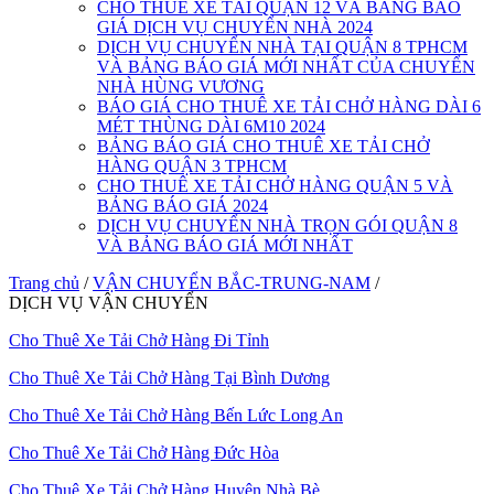
CHO THUÊ XE TẢI QUẬN 12 VÀ BẢNG BÁO
GIÁ DỊCH VỤ CHUYỂN NHÀ 2024
DỊCH VỤ CHUYỂN NHÀ TẠI QUẬN 8 TPHCM
VÀ BẢNG BÁO GIÁ MỚI NHẤT CỦA CHUYỂN
NHÀ HÙNG VƯƠNG
BÁO GIÁ CHO THUÊ XE TẢI CHỞ HÀNG DÀI 6
MÉT THÙNG DÀI 6M10 2024
BẢNG BÁO GIÁ CHO THUÊ XE TẢI CHỞ
HÀNG QUẬN 3 TPHCM
CHO THUÊ XE TẢI CHỞ HÀNG QUẬN 5 VÀ
BẢNG BÁO GIÁ 2024
DỊCH VỤ CHUYỂN NHÀ TRỌN GÓI QUẬN 8
VÀ BẢNG BÁO GIÁ MỚI NHẤT
Trang chủ
/
VẬN CHUYỂN BẮC-TRUNG-NAM
/
DỊCH VỤ VẬN CHUYỂN
Cho Thuê Xe Tải Chở Hàng Đi Tỉnh
Cho Thuê Xe Tải Chở Hàng Tại Bình Dương
Cho Thuê Xe Tải Chở Hàng Bến Lức Long An
Cho Thuê Xe Tải Chở Hàng Đức Hòa
Cho Thuê Xe Tải Chở Hàng Huyện Nhà Bè