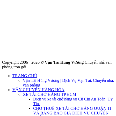
CÔNG TY THHH VẬN TẢI VÀ CHUYỂN NHÀ HÙNG
VƯƠNG
Đ/C: Số 48 Đường 50A – KP 9 Phường Tân Tạo – Quận Bình Tân
– TPHCM
MST: 0316324699
Hotline : 0845.442.442
Website : https://chuyennha247.vn
Gmail : chuyennha247.vn@gmail.com
Copyright 2006 - 2026 ©
Vận Tải Hùng Vương
Chuyển nhà văn
phòng trọn gói
TRANG CHỦ
Vận Tải Hùng Vương | Dịch Vụ Vận Tải, Chuyển nhà,
văn phòng
VẬN CHUYỂN HÀNG HÓA
XE TẢI CHỞ HÀNG TP.HCM
Dịch vụ xe tải chở hàng tại Củ Chi An Toàn, Uy
Tín.
CHO THUÊ XE TẢI CHỞ HÀNG QUẬN 11
VÀ BẢNG BÁO GIÁ DỊCH VỤ CHUYỂN