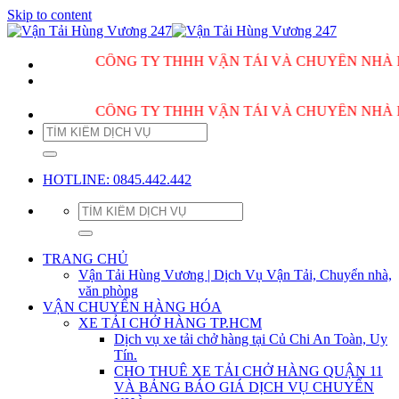
Skip to content
CÔNG TY THHH VẬN TẢI VÀ CHUYỂN NHÀ HÙNG V
CÔNG TY THHH VẬN TẢI VÀ CHUYỂN NHÀ HÙNG V
HOTLINE: 0845.442.442
TRANG CHỦ
Vận Tải Hùng Vương | Dịch Vụ Vận Tải, Chuyển nhà,
văn phòng
VẬN CHUYỂN HÀNG HÓA
XE TẢI CHỞ HÀNG TP.HCM
Dịch vụ xe tải chở hàng tại Củ Chi An Toàn, Uy
Tín.
CHO THUÊ XE TẢI CHỞ HÀNG QUẬN 11
VÀ BẢNG BÁO GIÁ DỊCH VỤ CHUYỂN