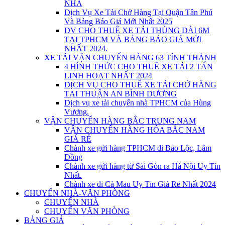
NHÀ
Dịch Vụ Xe Tải Chở Hàng Tại Quận Tân Phú
Và Bảng Báo Giá Mới Nhất 2025
DV CHO THUÊ XE TẢI THÙNG DÀI 6M
TẠI TPHCM VÀ BẢNG BÁO GIÁ MỚI
NHẤT 2024.
XE TẢI VẬN CHUYỂN HÀNG 63 TỈNH THÀNH
4 HÌNH THỨC CHO THUÊ XE TẢI 2 TẤN
LINH HOẠT NHẤT 2024
DỊCH VỤ CHO THUÊ XE TẢI CHỞ HÀNG
TẠI THUẬN AN BÌNH DƯƠNG
Dịch vụ xe tải chuyển nhà TPHCM của Hùng
Vương.
VẬN CHUYỂN HÀNG BẮC TRUNG NAM
VẬN CHUYỂN HÀNG HÓA BẮC NAM
GIÁ RẺ
Chành xe gửi hàng TPHCM đi Bảo Lộc, Lâm
Đồng
Chành xe gửi hàng từ Sài Gòn ra Hà Nội Uy Tín
Nhất.
Chành xe đi Cà Mau Uy Tín Giá Rẻ Nhất 2024
CHUYỂN NHÀ-VĂN PHÒNG
CHUYỂN NHÀ
CHUYỂN VĂN PHÒNG
BẢNG GIÁ