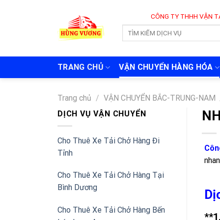
Skip
CÔNG TY THHH VẬN TẢI VÀ CHUYỂN 
to
content
TRANG CHỦ
VẬN CHUYỂN HÀNG HÓA
Trang chủ
/
VẬN CHUYỂN BẮC-TRUNG-NAM
NH
DỊCH VỤ VẬN CHUYỂN
Cho Thuê Xe Tải Chở Hàng Đi
Côn
Tỉnh
nhan
Cho Thuê Xe Tải Chở Hàng Tại
Bình Dương
Dị
Cho Thuê Xe Tải Chở Hàng Bến
**1