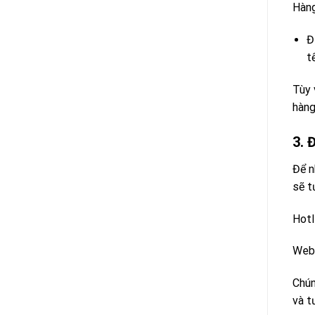
Hàng
Đ
t
Tùy 
hàng
3. 
Để n
sẽ t
Hotl
Webs
Chún
và t