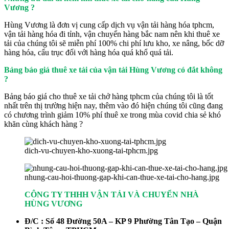
Vương ?
Hùng Vương là đơn vị cung cấp dịch vụ vận tải hàng hóa tphcm,
vận tải hàng hóa đi tỉnh, vận chuyển hàng bắc nam nên khi thuê xe
tải của chúng tôi sẽ miễn phí 100% chi phí lưu kho, xe nâng, bốc dỡ
hàng hóa, cẩu trục đối với hàng hóa quá khổ quá tải.
Bảng báo giá thuê xe tải của vận tải Hùng Vương có đắt không
?
Bảng báo giá cho thuê xe tải chở hàng tphcm của chúng tôi là tốt
nhất trên thị trường hiện nay, thêm vào đó hiện chúng tôi cũng đang
có chương trình giảm 10% phí thuê xe trong mùa covid chia sẻ khó
khăn cùng khách hàng ?
dich-vu-chuyen-kho-xuong-tai-tphcm.jpg
nhung-cau-hoi-thuong-gap-khi-can-thue-xe-tai-cho-hang.jpg
CÔNG TY THHH VẬN TẢI VÀ CHUYỂN NHÀ
HÙNG VƯƠNG
Đ/C : Số 48 Đường 50A – KP 9 Phường Tân Tạo – Quận