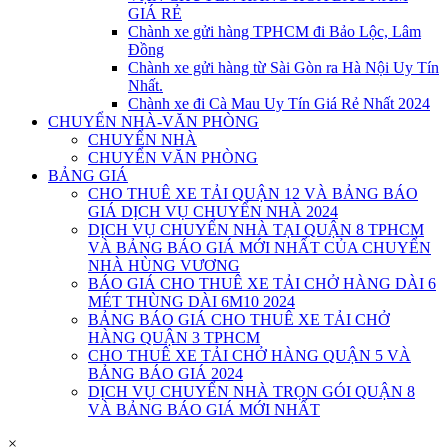
GIÁ RẺ
Chành xe gửi hàng TPHCM đi Bảo Lộc, Lâm
Đồng
Chành xe gửi hàng từ Sài Gòn ra Hà Nội Uy Tín
Nhất.
Chành xe đi Cà Mau Uy Tín Giá Rẻ Nhất 2024
CHUYỂN NHÀ-VĂN PHÒNG
CHUYỂN NHÀ
CHUYỂN VĂN PHÒNG
BẢNG GIÁ
CHO THUÊ XE TẢI QUẬN 12 VÀ BẢNG BÁO
GIÁ DỊCH VỤ CHUYỂN NHÀ 2024
DỊCH VỤ CHUYỂN NHÀ TẠI QUẬN 8 TPHCM
VÀ BẢNG BÁO GIÁ MỚI NHẤT CỦA CHUYỂN
NHÀ HÙNG VƯƠNG
BÁO GIÁ CHO THUÊ XE TẢI CHỞ HÀNG DÀI 6
MÉT THÙNG DÀI 6M10 2024
BẢNG BÁO GIÁ CHO THUÊ XE TẢI CHỞ
HÀNG QUẬN 3 TPHCM
CHO THUÊ XE TẢI CHỞ HÀNG QUẬN 5 VÀ
BẢNG BÁO GIÁ 2024
DỊCH VỤ CHUYỂN NHÀ TRỌN GÓI QUẬN 8
VÀ BẢNG BÁO GIÁ MỚI NHẤT
×