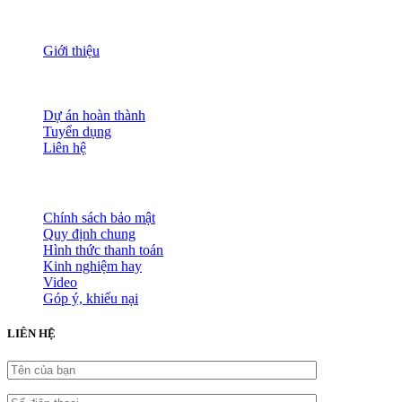
THÔNG TIN
Giới thiệu
Nguồn nhân lực
Tầm nhìn sứ mạng
Đánh giá dịch vụ
Dự án hoàn thành
Tuyển dụng
Liên hệ
HỖ TRỢ KHÁCH HÀNG
Chính sách bảo mật
Quy định chung
Hình thức thanh toán
Kinh nghiệm hay
Video
Góp ý, khiếu nại
LIÊN HỆ