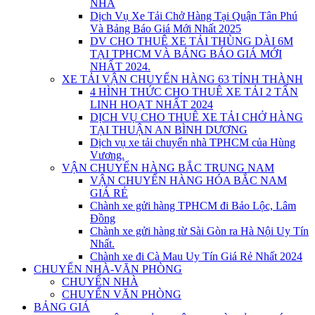
NHÀ
Dịch Vụ Xe Tải Chở Hàng Tại Quận Tân Phú
Và Bảng Báo Giá Mới Nhất 2025
DV CHO THUÊ XE TẢI THÙNG DÀI 6M
TẠI TPHCM VÀ BẢNG BÁO GIÁ MỚI
NHẤT 2024.
XE TẢI VẬN CHUYỂN HÀNG 63 TỈNH THÀNH
4 HÌNH THỨC CHO THUÊ XE TẢI 2 TẤN
LINH HOẠT NHẤT 2024
DỊCH VỤ CHO THUÊ XE TẢI CHỞ HÀNG
TẠI THUẬN AN BÌNH DƯƠNG
Dịch vụ xe tải chuyển nhà TPHCM của Hùng
Vương.
VẬN CHUYỂN HÀNG BẮC TRUNG NAM
VẬN CHUYỂN HÀNG HÓA BẮC NAM
GIÁ RẺ
Chành xe gửi hàng TPHCM đi Bảo Lộc, Lâm
Đồng
Chành xe gửi hàng từ Sài Gòn ra Hà Nội Uy Tín
Nhất.
Chành xe đi Cà Mau Uy Tín Giá Rẻ Nhất 2024
CHUYỂN NHÀ-VĂN PHÒNG
CHUYỂN NHÀ
CHUYỂN VĂN PHÒNG
BẢNG GIÁ