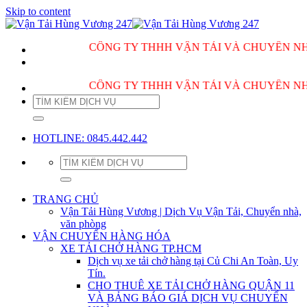
Skip to content
CÔNG TY THHH VẬN TẢI VÀ CHUYỂN NHÀ H
CÔNG TY THHH VẬN TẢI VÀ CHUYỂN NHÀ H
HOTLINE: 0845.442.442
TRANG CHỦ
Vận Tải Hùng Vương | Dịch Vụ Vận Tải, Chuyển nhà,
văn phòng
VẬN CHUYỂN HÀNG HÓA
XE TẢI CHỞ HÀNG TP.HCM
Dịch vụ xe tải chở hàng tại Củ Chi An Toàn, Uy
Tín.
CHO THUÊ XE TẢI CHỞ HÀNG QUẬN 11
VÀ BẢNG BÁO GIÁ DỊCH VỤ CHUYỂN