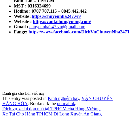
Bình Tân – TPHCM
MST : 0316324699
Hotline : 0707 707.115 – 0845.442.442
Website :
https://chuyennha247.vn/
Website :
https://vantaihungvuong.com/
Gmail :
chuyennha247.vn@gmail.com
Fange:
https://www.facebook.com/DichVuChuyenNha2
Đánh giá cho Bài viết này
This entry was posted in
Kinh nghiệm hay
,
VẬN CHUYỂN
HÀNG HÓA
. Bookmark the
permalink
.
Dịch vụ xe tải dọn nhà tại TPHCM của Hùng Vương.
Xe Tải Chở Hàng TPHCM Đi Long Xuyên An Giang