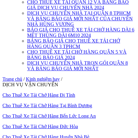
CHO THUÊ XE TẢI QUẬN 12 VÀ BẢNG BÁO
GIÁ DỊCH VỤ CHUYỂN NHÀ 2024
DỊCH VỤ CHUYỂN NHÀ TẠI QUẬN 8 TPHCM
VÀ BẢNG BÁO GIÁ MỚI NHẤT CỦA CHUYỂN
NHÀ HÙNG VƯƠNG
BÁO GIÁ CHO THUÊ XE TẢI CHỞ HÀNG DÀI 6
MÉT THÙNG DÀI 6M10 2024
BẢNG BÁO GIÁ CHO THUÊ XE TẢI CHỞ
HÀNG QUẬN 3 TPHCM
CHO THUÊ XE TẢI CHỞ HÀNG QUẬN 5 VÀ
BẢNG BÁO GIÁ 2024
DỊCH VỤ CHUYỂN NHÀ TRỌN GÓI QUẬN 8
VÀ BẢNG BÁO GIÁ MỚI NHẤT
Trang chủ
/
Kinh nghiệm hay
/
DỊCH VỤ VẬN CHUYỂN
Cho Thuê Xe Tải Chở Hàng Đi Tỉnh
Cho Thuê Xe Tải Chở Hàng Tại Bình Dương
Cho Thuê Xe Tải Chở Hàng Bến Lức Long An
Cho Thuê Xe Tải Chở Hàng Đức Hòa
Cho Thuê Xe Tải Chở Hàng Huyện Nhà Bè