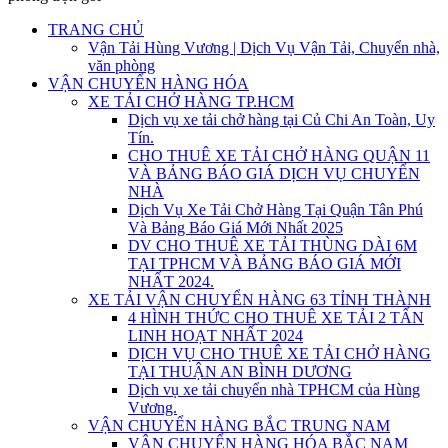
TRANG CHỦ
Vận Tải Hùng Vương | Dịch Vụ Vận Tải, Chuyển nhà,
văn phòng
VẬN CHUYỂN HÀNG HÓA
XE TẢI CHỞ HÀNG TP.HCM
Dịch vụ xe tải chở hàng tại Củ Chi An Toàn, Uy
Tín.
CHO THUÊ XE TẢI CHỞ HÀNG QUẬN 11
VÀ BẢNG BÁO GIÁ DỊCH VỤ CHUYỂN
NHÀ
Dịch Vụ Xe Tải Chở Hàng Tại Quận Tân Phú
Và Bảng Báo Giá Mới Nhất 2025
DV CHO THUÊ XE TẢI THÙNG DÀI 6M
TẠI TPHCM VÀ BẢNG BÁO GIÁ MỚI
NHẤT 2024.
XE TẢI VẬN CHUYỂN HÀNG 63 TỈNH THÀNH
4 HÌNH THỨC CHO THUÊ XE TẢI 2 TẤN
LINH HOẠT NHẤT 2024
DỊCH VỤ CHO THUÊ XE TẢI CHỞ HÀNG
TẠI THUẬN AN BÌNH DƯƠNG
Dịch vụ xe tải chuyển nhà TPHCM của Hùng
Vương.
VẬN CHUYỂN HÀNG BẮC TRUNG NAM
VẬN CHUYỂN HÀNG HÓA BẮC NAM