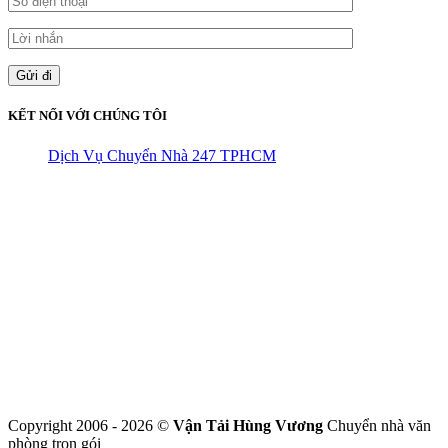
KẾT NỐI VỚI CHÚNG TÔI
Dịch Vụ Chuyển Nhà 247 TPHCM
CÔNG TY THHH VẬN TẢI VÀ CHUYỂN NHÀ HÙNG
VƯƠNG
Đ/C: Số 48 Đường 50A – KP 9 Phường Tân Tạo – Quận Bình Tân
– TPHCM
MST: 0316324699
Hotline : 0845.442.442
Website : https://chuyennha247.vn
Gmail : chuyennha247.vn@gmail.com
Copyright 2006 - 2026 ©
Vận Tải Hùng Vương
Chuyển nhà văn
phòng trọn gói