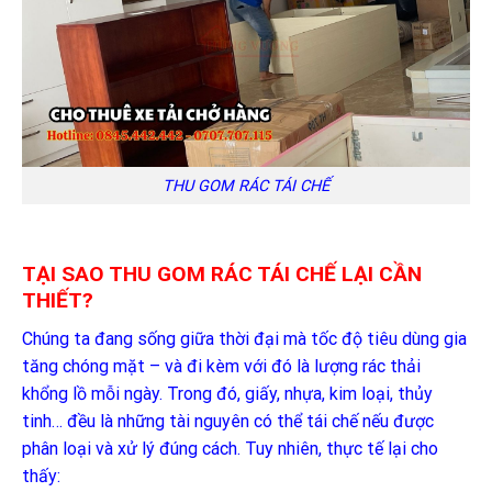
THU GOM RÁC TÁI CHẾ
TẠI SAO THU GOM RÁC TÁI CHẾ LẠI CẦN
THIẾT?
Chúng ta đang sống giữa thời đại mà tốc độ tiêu dùng gia
tăng chóng mặt – và đi kèm với đó là lượng rác thải
khổng lồ mỗi ngày. Trong đó, giấy, nhựa, kim loại, thủy
tinh… đều là những tài nguyên có thể tái chế nếu được
phân loại và xử lý đúng cách. Tuy nhiên, thực tế lại cho
thấy: