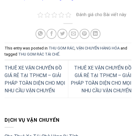
Đánh giá cho Bài viết này
This entry was posted in
THU GOM RÁC
,
VẬN CHUYỂN HÀNG HÓA
and
tagged
THU GOM RÁC TÁI CHẾ
.
THUÊ XE VẬN CHUYỂN ĐỒ
THUÊ XE VẬN CHUYỂN ĐỒ
GIÁ RẺ TẠI TP.HCM – GIẢI
GIÁ RẺ TẠI TP.HCM – GIẢI
PHÁP TOÀN DIỆN CHO MỌI
PHÁP TOÀN DIỆN CHO MỌI
NHU CẦU VẬN CHUYỂN
NHU CẦU VẬN CHUYỂN
DỊCH VỤ VẬN CHUYỂN