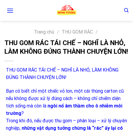
Skip
to
content
Trang chủ
/
THU GOM RÁC
/
THU GOM RÁC TÁI CHẾ – NGHĨ LÀ NHỎ,
LÀM KHÔNG ĐÚNG THÀNH CHUYỆN LỚN!
THU GOM RÁC TÁI CHẾ – NGHĨ LÀ NHỎ, LÀM KHÔNG
ĐÚNG THÀNH CHUYỆN LỚN!
Bạn có biết chỉ một chiếc vỏ lon, một cái thùng carton cũ
nếu không được xử lý đúng cách – không chỉ chiếm diện
tích sống mà còn là
ngòi nổ âm thầm cho ô nhiễm môi
trường
?
Trong khi đó, nếu được thu gom – phân loại – xử lý chuyên
nghiệp,
những vật dụng tưởng chừng là “rác” ấy lại có