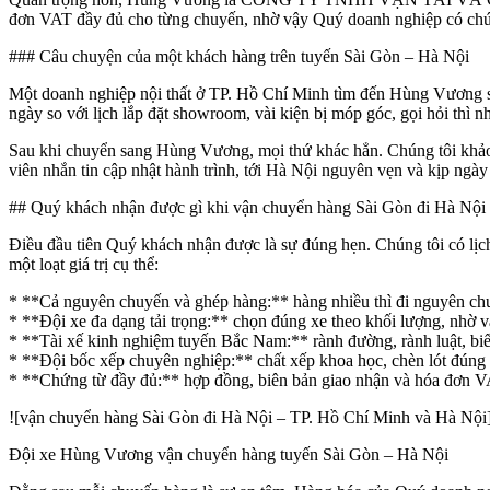
đơn VAT đầy đủ cho từng chuyến, nhờ vậy Quý doanh nghiệp có chứng
### Câu chuyện của một khách hàng trên tuyến Sài Gòn – Hà Nội
Một doanh nghiệp nội thất ở TP. Hồ Chí Minh tìm đến Hùng Vương sau 
ngày so với lịch lắp đặt showroom, vài kiện bị móp góc, gọi hỏi thì n
Sau khi chuyển sang Hùng Vương, mọi thứ khác hẳn. Chúng tôi khảo sá
viên nhắn tin cập nhật hành trình, tới Hà Nội nguyên vẹn và kịp ng
## Quý khách nhận được gì khi vận chuyển hàng Sài Gòn đi Hà Nộ
Điều đầu tiên Quý khách nhận được là sự đúng hẹn. Chúng tôi có lịc
một loạt giá trị cụ thể:
* **Cả nguyên chuyến và ghép hàng:** hàng nhiều thì đi nguyên chuyế
* **Đội xe đa dạng tải trọng:** chọn đúng xe theo khối lượng, nhờ v
* **Tài xế kinh nghiệm tuyến Bắc Nam:** rành đường, rành luật, biế
* **Đội bốc xếp chuyên nghiệp:** chất xếp khoa học, chèn lót đúng
* **Chứng từ đầy đủ:** hợp đồng, biên bản giao nhận và hóa đơn VAT
![vận chuyển hàng Sài Gòn đi Hà Nội – TP. Hồ Chí Minh và Hà Nộ
Đội xe Hùng Vương vận chuyển hàng tuyến Sài Gòn – Hà Nội