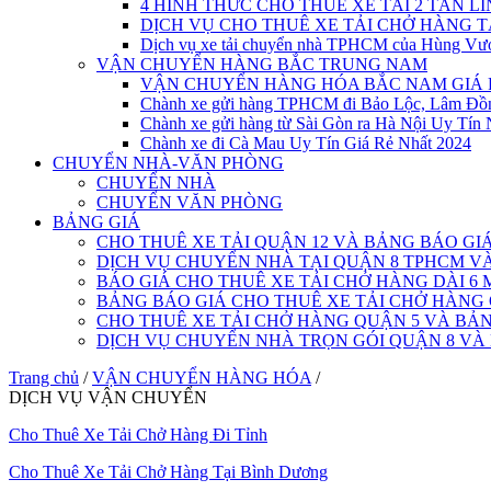
4 HÌNH THỨC CHO THUÊ XE TẢI 2 TẤN L
DỊCH VỤ CHO THUÊ XE TẢI CHỞ HÀNG 
Dịch vụ xe tải chuyển nhà TPHCM của Hùng Vư
VẬN CHUYỂN HÀNG BẮC TRUNG NAM
VẬN CHUYỂN HÀNG HÓA BẮC NAM GIÁ 
Chành xe gửi hàng TPHCM đi Bảo Lộc, Lâm Đồ
Chành xe gửi hàng từ Sài Gòn ra Hà Nội Uy Tín 
Chành xe đi Cà Mau Uy Tín Giá Rẻ Nhất 2024
CHUYỂN NHÀ-VĂN PHÒNG
CHUYỂN NHÀ
CHUYỂN VĂN PHÒNG
BẢNG GIÁ
CHO THUÊ XE TẢI QUẬN 12 VÀ BẢNG BÁO GI
DỊCH VỤ CHUYỂN NHÀ TẠI QUẬN 8 TPHCM 
BÁO GIÁ CHO THUÊ XE TẢI CHỞ HÀNG DÀI 6 
BẢNG BÁO GIÁ CHO THUÊ XE TẢI CHỞ HÀNG
CHO THUÊ XE TẢI CHỞ HÀNG QUẬN 5 VÀ BẢN
DỊCH VỤ CHUYỂN NHÀ TRỌN GÓI QUẬN 8 VÀ
Trang chủ
/
VẬN CHUYỂN HÀNG HÓA
/
DỊCH VỤ VẬN CHUYỂN
Cho Thuê Xe Tải Chở Hàng Đi Tỉnh
Cho Thuê Xe Tải Chở Hàng Tại Bình Dương