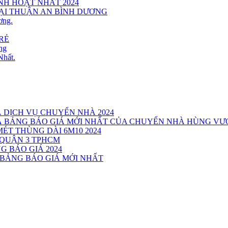
INH HOẠT NHẤT 2024
TẠI THUẬN AN BÌNH DƯƠNG
ơng.
RẺ
ng
Nhất.
Á DỊCH VỤ CHUYỂN NHÀ 2024
VÀ BẢNG BÁO GIÁ MỚI NHẤT CỦA CHUYỂN NHÀ HÙNG V
MÉT THÙNG DÀI 6M10 2024
 QUẬN 3 TPHCM
G BÁO GIÁ 2024
 BẢNG BÁO GIÁ MỚI NHẤT