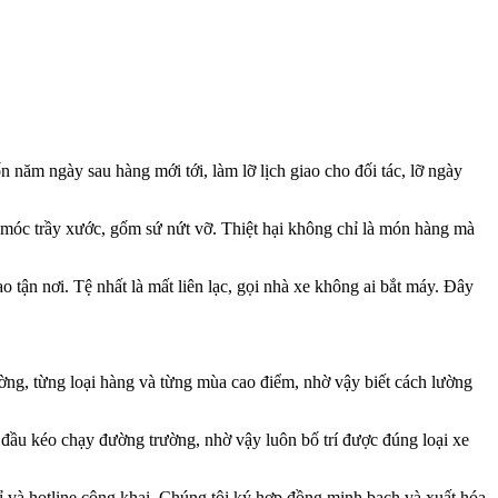
 năm ngày sau hàng mới tới, làm lỡ lịch giao cho đối tác, lỡ ngày
y móc trầy xước, gốm sứ nứt vỡ. Thiệt hại không chỉ là món hàng mà
 tận nơi. Tệ nhất là mất liên lạc, gọi nhà xe không ai bắt máy. Đây
ờng, từng loại hàng và từng mùa cao điểm, nhờ vậy biết cách lường
e đầu kéo chạy đường trường, nhờ vậy luôn bố trí được đúng loại xe
line công khai. Chúng tôi ký hợp đồng minh bạch và xuất hóa