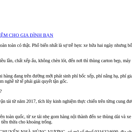
KIỆM CHO GIA ĐÌNH BẠN
 toàn có thật. Phổ biến nhất là sợ trễ hẹn: xe hứa hai ngày nhưng bốn
ều lần, chất xếp ẩu, không chèn lót, đến nơi thì thùng carton bẹp, má
i hàng đang trên đường mới phát sinh phí bốc xếp, phí nâng hạ, phí giao
nghề tử tế phải giải quyết tận gốc.
?
 tải từ năm 2017, tích lũy kinh nghiệm thực chiến trên từng cung đư
rên toàn quốc, từ xe tải nhẹ gom hàng nội thành đến xe thùng dài và x
tiền thừa cho khoảng trống.
ỂN NHÀ HÙNG VƯƠNG, có mã số thuế 0316324699, địa chỉ và hot