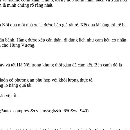
 là minh chứng rõ ràng nhất.
i qua một nhà xe lạ được báo giá rất rẻ. Kết quả là hàng tới trễ ba
lăn bánh. Hàng được xếp cẩn thận, đi đúng lịch như cam kết, có nhân
Nam cho Hùng Vương.
y và tới Hà Nội trong khung thời gian đã cam kết. Bên cạnh đó là
 luôn có phương án phù hợp với khối lượng thực tế.
g lo hàng quá tải.
o vệ tốt.
.jpeg?auto=compress&cs=tinysrgb&h=650&w=940)