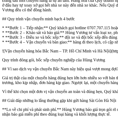
Đằng sau mỗi chuyến hàng là sự an tâm. Hàng hóa của Quý doanh ngh
ở đâu hay tự xoay xở gọi hết nhà xe này đến nhà xe khác. Nếu Quý
Vương đều có thể đồng hành.
## Quy trình vận chuyển minh bạch 4 bước
* **Bước 1 – Tiếp nhận:** Quý khách gọi hotline 0707.707.115 hoặc đ
* **Bước 2 – Khảo sát và báo giá:** Hùng Vương tư vấn loại xe, phươ
* **Bước 3 – Điều xe và bốc xếp:** đội xe và đội bốc xếp đến đúng 
* **Bước 4 – Vận chuyển và bàn giao:** hàng đi theo lịch, có cập nhậ
![Vận chuyển hàng hóa Bắc Nam – TP. Hồ Chí Minh và Hà Nội](ht
Quy trình đóng gói, bốc xếp chuyên nghiệp của Hùng Vương
## Vì sao dịch vụ vận chuyển Bắc Nam này hiệu quả vượt mong đợi
Giá trị thật của một chuyến hàng đúng hẹn lớn hơn nhiều so với bả
trương, kho kịp nhập, đơn hàng kịp giao. Ngược lại, một chuyến hàng 
Vì thế khi chọn một đơn vị vận chuyển an toàn và đúng hẹn, Quý k
## Giải đáp những lo lắng thường gặp khi gửi hàng Sài Gòn Hà Nội
**Lo về chi phí và phát sinh phí.** Hùng Vương báo giá trọn gói rõ
nhận báo giá miễn phí theo đúng loại hàng và khối lượng thực tế.