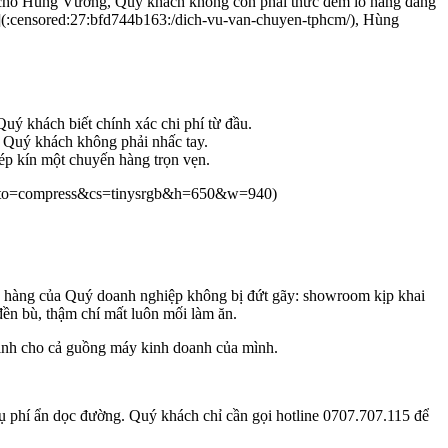
iao cho Hùng Vương, Quý khách không còn phải thức đêm lo hàng đang
](:censored:27:bfd744b163:/dich-vu-van-chuyen-tphcm/), Hùng
uý khách biết chính xác chi phí từ đầu.
à Quý khách không phải nhấc tay.
hép kín một chuyến hàng trọn vẹn.
?auto=compress&cs=tinysrgb&h=650&w=940)
án hàng của Quý doanh nghiệp không bị đứt gãy: showroom kịp khai
 đền bù, thậm chí mất luôn mối làm ăn.
định cho cả guồng máy kinh doanh của mình.
hụ phí ẩn dọc đường. Quý khách chỉ cần gọi hotline 0707.707.115 để