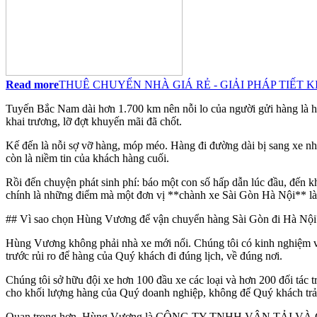
Read more
THUÊ CHUYỂN NHÀ GIÁ RẺ - GIẢI PHÁP TIẾT 
Tuyến Bắc Nam dài hơn 1.700 km nên nỗi lo của người gửi hàng là hoàn
khai trương, lỡ đợt khuyến mãi đã chốt.
Kế đến là nỗi sợ vỡ hàng, móp méo. Hàng đi đường dài bị sang xe nhi
còn là niềm tin của khách hàng cuối.
Rồi đến chuyện phát sinh phí: báo một con số hấp dẫn lúc đầu, đến kh
chính là những điểm mà một đơn vị **chành xe Sài Gòn Hà Nội** làm 
## Vì sao chọn Hùng Vương để vận chuyển hàng Sài Gòn đi Hà Nội
Hùng Vương không phải nhà xe mới nổi. Chúng tôi có kinh nghiệm vận
trước rủi ro để hàng của Quý khách đi đúng lịch, về đúng nơi.
Chúng tôi sở hữu đội xe hơn 100 đầu xe các loại và hơn 200 đối tác t
cho khối lượng hàng của Quý doanh nghiệp, không để Quý khách trả 
Quan trọng hơn, Hùng Vương là CÔNG TY TNHH VẬN TẢI VÀ CHUY