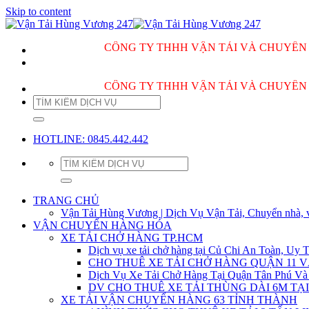
Skip to content
CÔNG TY THHH VẬN TẢI VÀ CHUYỂN NHÀ HÙ
CÔNG TY THHH VẬN TẢI VÀ CHUYỂN NHÀ HÙ
HOTLINE: 0845.442.442
TRANG CHỦ
Vận Tải Hùng Vương | Dịch Vụ Vận Tải, Chuyển nhà, 
VẬN CHUYỂN HÀNG HÓA
XE TẢI CHỞ HÀNG TP.HCM
Dịch vụ xe tải chở hàng tại Củ Chi An Toàn, Uy T
CHO THUÊ XE TẢI CHỞ HÀNG QUẬN 11 
Dịch Vụ Xe Tải Chở Hàng Tại Quận Tân Phú Và
DV CHO THUÊ XE TẢI THÙNG DÀI 6M TẠI
XE TẢI VẬN CHUYỂN HÀNG 63 TỈNH THÀNH