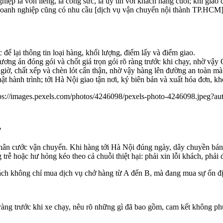
iệp là vốn liếng, là công sức, là uy tín với khách hàng cuối; khi g
 doanh nghiệp cũng có nhu cầu [dịch vụ vận chuyển nội thành TP.HCM
ể lại thông tin loại hàng, khối lượng, điểm lấy và điểm giao.
ng án đóng gói và chốt giá trọn gói rõ ràng trước khi chạy, nhờ vậy Q
giờ, chất xếp và chèn lót cẩn thận, nhờ vậy hàng lên đường an toàn m
t hành trình; tới Hà Nội giao tận nơi, ký biên bản và xuất hóa đơn, k
tps://images.pexels.com/photos/4246098/pexels-photo-4246098.jpeg
?
n thân cước vận chuyển. Khi hàng tới Hà Nội đúng ngày, dây chuyền b
trễ hoặc hư hỏng kéo theo cả chuỗi thiệt hại: phải xin lỗi khách, phải
hách không chỉ mua dịch vụ chở hàng từ A đến B, mà đang mua sự ổn 
 ràng trước khi xe chạy, nêu rõ những gì đã bao gồm, cam kết không p