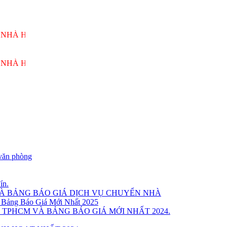
NG VƯƠNG PHỤC VỤ 24/7
NG VƯƠNG PHỤC VỤ 24/7
văn phòng
ín.
VÀ BẢNG BÁO GIÁ DỊCH VỤ CHUYỂN NHÀ
 Bảng Báo Giá Mới Nhất 2025
 TPHCM VÀ BẢNG BÁO GIÁ MỚI NHẤT 2024.