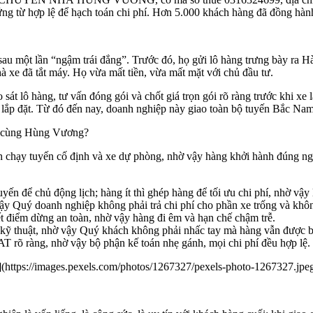
 từ hợp lệ để hạch toán chi phí. Hơn 5.000 khách hàng đã đồng hành
một lần “ngậm trái đắng”. Trước đó, họ gửi lô hàng trưng bày ra Hà Nộ
hà xe đã tắt máy. Họ vừa mất tiền, vừa mất mặt với chủ đầu tư.
t lô hàng, tư vấn đóng gói và chốt giá trọn gói rõ ràng trước khi xe 
ày lắp đặt. Từ đó đến nay, doanh nghiệp này giao toàn bộ tuyến Bắc 
i cùng Hùng Vương?
h chạy tuyến cố định và xe dự phòng, nhờ vậy hàng khởi hành đúng ngà
n để chủ động lịch; hàng ít thì ghép hàng để tối ưu chi phí, nhờ vậy
ậy Quý doanh nghiệp không phải trả chi phí cho phần xe trống và khôn
t điểm dừng an toàn, nhờ vậy hàng đi êm và hạn chế chậm trễ.
 kỹ thuật, nhờ vậy Quý khách không phải nhấc tay mà hàng vẫn được bả
 rõ ràng, nhờ vậy bộ phận kế toán nhẹ gánh, mọi chi phí đều hợp lệ.
i](https://images.pexels.com/photos/1267327/pexels-photo-1267327