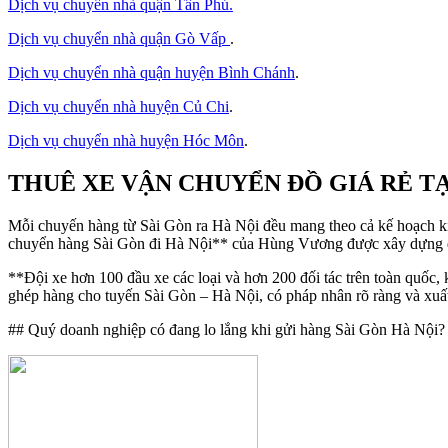
Dịch vụ chuyển nhà quận Tân Phú
.
Dịch vụ chuyển nhà quận Gò Vấp
.
Dịch vụ chuyển nhà quận huyện Bình Chánh
.
Dịch vụ chuyển nhà huyện Củ Chi
.
Dịch vụ chuyển nhà huyện Hóc Môn
.
THUÊ XE VẬN CHUYỂN ĐỒ GIÁ RẺ TẠ
Mỗi chuyến hàng từ Sài Gòn ra Hà Nội đều mang theo cả kế hoạch kin
chuyển hàng Sài Gòn đi Hà Nội** của Hùng Vương được xây dựng quan
**Đội xe hơn 100 đầu xe các loại và hơn 200 đối tác trên toàn quố
ghép hàng cho tuyến Sài Gòn – Hà Nội, có pháp nhân rõ ràng và xu
## Quý doanh nghiệp có đang lo lắng khi gửi hàng Sài Gòn Hà Nội?