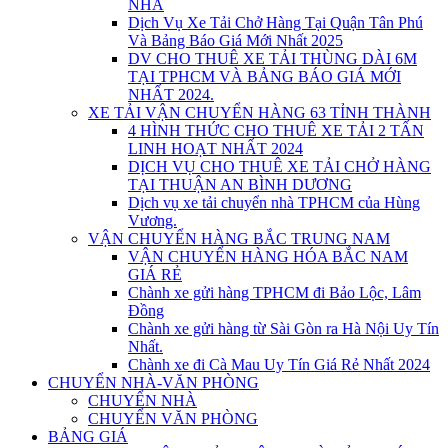
NHÀ
Dịch Vụ Xe Tải Chở Hàng Tại Quận Tân Phú
Và Bảng Báo Giá Mới Nhất 2025
DV CHO THUÊ XE TẢI THÙNG DÀI 6M
TẠI TPHCM VÀ BẢNG BÁO GIÁ MỚI
NHẤT 2024.
XE TẢI VẬN CHUYỂN HÀNG 63 TỈNH THÀNH
4 HÌNH THỨC CHO THUÊ XE TẢI 2 TẤN
LINH HOẠT NHẤT 2024
DỊCH VỤ CHO THUÊ XE TẢI CHỞ HÀNG
TẠI THUẬN AN BÌNH DƯƠNG
Dịch vụ xe tải chuyển nhà TPHCM của Hùng
Vương.
VẬN CHUYỂN HÀNG BẮC TRUNG NAM
VẬN CHUYỂN HÀNG HÓA BẮC NAM
GIÁ RẺ
Chành xe gửi hàng TPHCM đi Bảo Lộc, Lâm
Đồng
Chành xe gửi hàng từ Sài Gòn ra Hà Nội Uy Tín
Nhất.
Chành xe đi Cà Mau Uy Tín Giá Rẻ Nhất 2024
CHUYỂN NHÀ-VĂN PHÒNG
CHUYỂN NHÀ
CHUYỂN VĂN PHÒNG
BẢNG GIÁ