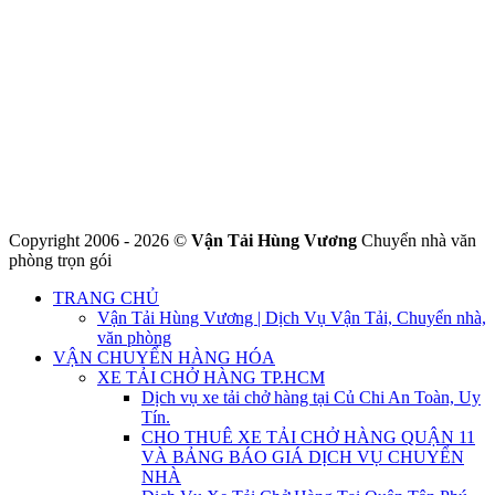
CÔNG TY THHH VẬN TẢI VÀ CHUYỂN NHÀ HÙNG
VƯƠNG
Đ/C: Số 48 Đường 50A – KP 9 Phường Tân Tạo – Quận Bình Tân
– TPHCM
MST: 0316324699
Hotline : 0845.442.442
Website : https://chuyennha247.vn
Gmail : chuyennha247.vn@gmail.com
Copyright 2006 - 2026 ©
Vận Tải Hùng Vương
Chuyển nhà văn
phòng trọn gói
TRANG CHỦ
Vận Tải Hùng Vương | Dịch Vụ Vận Tải, Chuyển nhà,
văn phòng
VẬN CHUYỂN HÀNG HÓA
XE TẢI CHỞ HÀNG TP.HCM
Dịch vụ xe tải chở hàng tại Củ Chi An Toàn, Uy
Tín.
CHO THUÊ XE TẢI CHỞ HÀNG QUẬN 11
VÀ BẢNG BÁO GIÁ DỊCH VỤ CHUYỂN
NHÀ