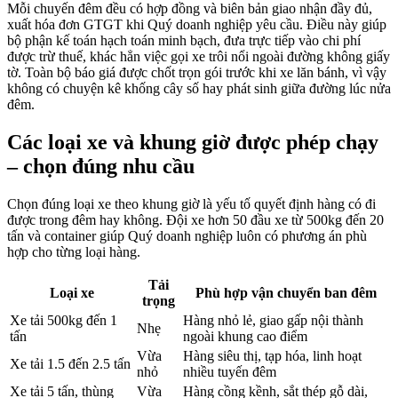
Mỗi chuyến đêm đều có hợp đồng và biên bản giao nhận đầy đủ,
xuất hóa đơn GTGT khi Quý doanh nghiệp yêu cầu. Điều này giúp
bộ phận kế toán hạch toán minh bạch, đưa trực tiếp vào chi phí
được trừ thuế, khác hẳn việc gọi xe trôi nổi ngoài đường không giấy
tờ. Toàn bộ báo giá được chốt trọn gói trước khi xe lăn bánh, vì vậy
không có chuyện kê khống cây số hay phát sinh giữa đường lúc nửa
đêm.
Các loại xe và khung giờ được phép chạy
– chọn đúng nhu cầu
Chọn đúng loại xe theo khung giờ là yếu tố quyết định hàng có đi
được trong đêm hay không. Đội xe hơn 50 đầu xe từ 500kg đến 20
tấn và container giúp Quý doanh nghiệp luôn có phương án phù
hợp cho từng loại hàng.
Tải
Loại xe
Phù hợp vận chuyển ban đêm
trọng
Xe tải 500kg đến 1
Hàng nhỏ lẻ, giao gấp nội thành
Nhẹ
tấn
ngoài khung cao điểm
Vừa
Hàng siêu thị, tạp hóa, linh hoạt
Xe tải 1.5 đến 2.5 tấn
nhỏ
nhiều tuyến đêm
Xe tải 5 tấn, thùng
Vừa
Hàng cồng kềnh, sắt thép gỗ dài,