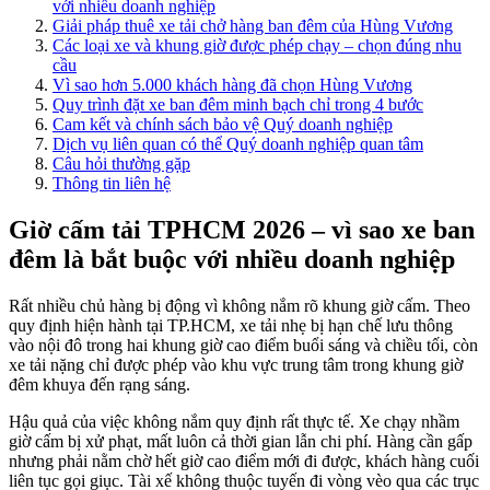
với nhiều doanh nghiệp
Giải pháp thuê xe tải chở hàng ban đêm của Hùng Vương
Các loại xe và khung giờ được phép chạy – chọn đúng nhu
cầu
Vì sao hơn 5.000 khách hàng đã chọn Hùng Vương
Quy trình đặt xe ban đêm minh bạch chỉ trong 4 bước
Cam kết và chính sách bảo vệ Quý doanh nghiệp
Dịch vụ liên quan có thể Quý doanh nghiệp quan tâm
Câu hỏi thường gặp
Thông tin liên hệ
Giờ cấm tải TPHCM 2026 – vì sao xe ban
đêm là bắt buộc với nhiều doanh nghiệp
Rất nhiều chủ hàng bị động vì không nắm rõ khung giờ cấm. Theo
quy định hiện hành tại TP.HCM, xe tải nhẹ bị hạn chế lưu thông
vào nội đô trong hai khung giờ cao điểm buổi sáng và chiều tối, còn
xe tải nặng chỉ được phép vào khu vực trung tâm trong khung giờ
đêm khuya đến rạng sáng.
Hậu quả của việc không nắm quy định rất thực tế. Xe chạy nhầm
giờ cấm bị xử phạt, mất luôn cả thời gian lẫn chi phí. Hàng cần gấp
nhưng phải nằm chờ hết giờ cao điểm mới đi được, khách hàng cuối
liên tục gọi giục. Tài xế không thuộc tuyến đi vòng vèo qua các trục