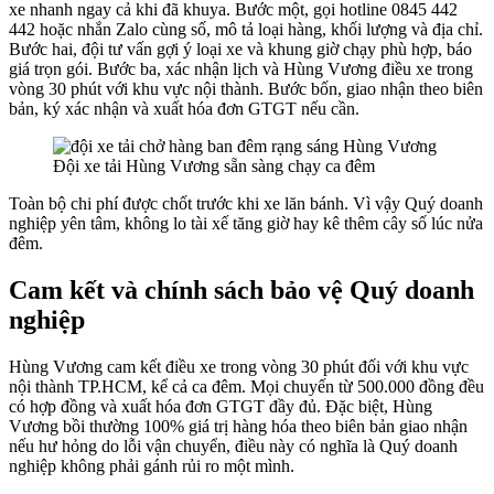
xe nhanh ngay cả khi đã khuya. Bước một, gọi hotline 0845 442
442 hoặc nhắn Zalo cùng số, mô tả loại hàng, khối lượng và địa chỉ.
Bước hai, đội tư vấn gợi ý loại xe và khung giờ chạy phù hợp, báo
giá trọn gói. Bước ba, xác nhận lịch và Hùng Vương điều xe trong
vòng 30 phút với khu vực nội thành. Bước bốn, giao nhận theo biên
bản, ký xác nhận và xuất hóa đơn GTGT nếu cần.
Đội xe tải Hùng Vương sẵn sàng chạy ca đêm
Toàn bộ chi phí được chốt trước khi xe lăn bánh. Vì vậy Quý doanh
nghiệp yên tâm, không lo tài xế tăng giờ hay kê thêm cây số lúc nửa
đêm.
Cam kết và chính sách bảo vệ Quý doanh
nghiệp
Hùng Vương cam kết điều xe trong vòng 30 phút đối với khu vực
nội thành TP.HCM, kể cả ca đêm. Mọi chuyến từ 500.000 đồng đều
có hợp đồng và xuất hóa đơn GTGT đầy đủ. Đặc biệt, Hùng
Vương bồi thường 100% giá trị hàng hóa theo biên bản giao nhận
nếu hư hỏng do lỗi vận chuyển, điều này có nghĩa là Quý doanh
nghiệp không phải gánh rủi ro một mình.