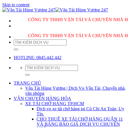
Skip to content
CÔNG TY THHH VẬN TẢI VÀ CHUYỂN NHÀ HÙNG
CÔNG TY THHH VẬN TẢI VÀ CHUYỂN NHÀ HÙNG
HOTLINE: 0845.442.442
TRANG CHỦ
Vận Tải Hùng Vương | Dịch Vụ Vận Tải, Chuyển nhà,
văn phòng
VẬN CHUYỂN HÀNG HÓA
XE TẢI CHỞ HÀNG TP.HCM
Dịch vụ xe tải chở hàng tại Củ Chi An Toàn, Uy
Tín.
CHO THUÊ XE TẢI CHỞ HÀNG QUẬN 11
VÀ BẢNG BÁO GIÁ DỊCH VỤ CHUYỂN