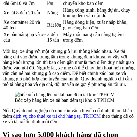
dài 6m10 và 7m
lớn
chuyển kho ban đêm
Hàng công trình, hàng dự án, chạy
Xe tải 8 đến 20 tấn
Nặng
khung đêm vào nội đô
Xe container 20 và
Hàng đóng kiện, xuất nhập khẩu,
Rất lớn
40 feet
giao cảng ban đêm
Xe bàn nâng hạ và xe
2 đến
Máy móc nặng cần nâng hạ êm
cẩu
15 tấn
trong đêm
Mỗi loại xe ứng với một khung giờ lưu thông khác nhau. Xe tải
nặng chỉ vào được trung tâm trong khung đêm khuya, vì vậy với
hàng khối lượng lớn thì ban đêm gần như là thời điểm duy nhất giao
được vào nội đô. Ngược lại, xe nhẹ có thể chạy linh hoạt hơn nhưng
vẫn cần né hai khung giờ cao điểm. Để biết chính xác loại xe và
khung giờ phù hợp cho tuyến của mình, Quý doanh nghiệp chỉ cần
mô tả hàng hóa và địa chỉ, đội tư vấn sẽ gợi ý phương án tối ưu.
Bốc xếp hàng lên xe tải ban đêm tại kho ở TPHCM
Nếu Quý doanh nghiệp có nhu cầu vận chuyển cố định, tham khảo
thêm
dịch vụ cho thuê xe tải chở hàng tại TP.HCM
theo tháng để có
xe và tài xế ổn định mỗi đêm.
Vì sao hơn 5.000 khách hàng đã chọn