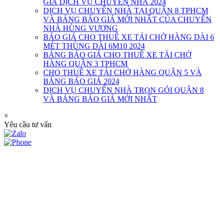
GIÁ DỊCH VỤ CHUYỂN NHÀ 2024
DỊCH VỤ CHUYỂN NHÀ TẠI QUẬN 8 TPHCM
VÀ BẢNG BÁO GIÁ MỚI NHẤT CỦA CHUYỂN
NHÀ HÙNG VƯƠNG
BÁO GIÁ CHO THUÊ XE TẢI CHỞ HÀNG DÀI 6
MÉT THÙNG DÀI 6M10 2024
BẢNG BÁO GIÁ CHO THUÊ XE TẢI CHỞ
HÀNG QUẬN 3 TPHCM
CHO THUÊ XE TẢI CHỞ HÀNG QUẬN 5 VÀ
BẢNG BÁO GIÁ 2024
DỊCH VỤ CHUYỂN NHÀ TRỌN GÓI QUẬN 8
VÀ BẢNG BÁO GIÁ MỚI NHẤT
×
Yêu cầu tư vấn