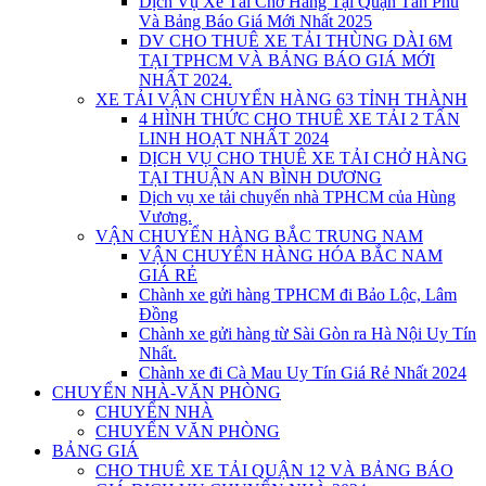
Dịch Vụ Xe Tải Chở Hàng Tại Quận Tân Phú
Và Bảng Báo Giá Mới Nhất 2025
DV CHO THUÊ XE TẢI THÙNG DÀI 6M
TẠI TPHCM VÀ BẢNG BÁO GIÁ MỚI
NHẤT 2024.
XE TẢI VẬN CHUYỂN HÀNG 63 TỈNH THÀNH
4 HÌNH THỨC CHO THUÊ XE TẢI 2 TẤN
LINH HOẠT NHẤT 2024
DỊCH VỤ CHO THUÊ XE TẢI CHỞ HÀNG
TẠI THUẬN AN BÌNH DƯƠNG
Dịch vụ xe tải chuyển nhà TPHCM của Hùng
Vương.
VẬN CHUYỂN HÀNG BẮC TRUNG NAM
VẬN CHUYỂN HÀNG HÓA BẮC NAM
GIÁ RẺ
Chành xe gửi hàng TPHCM đi Bảo Lộc, Lâm
Đồng
Chành xe gửi hàng từ Sài Gòn ra Hà Nội Uy Tín
Nhất.
Chành xe đi Cà Mau Uy Tín Giá Rẻ Nhất 2024
CHUYỂN NHÀ-VĂN PHÒNG
CHUYỂN NHÀ
CHUYỂN VĂN PHÒNG
BẢNG GIÁ
CHO THUÊ XE TẢI QUẬN 12 VÀ BẢNG BÁO