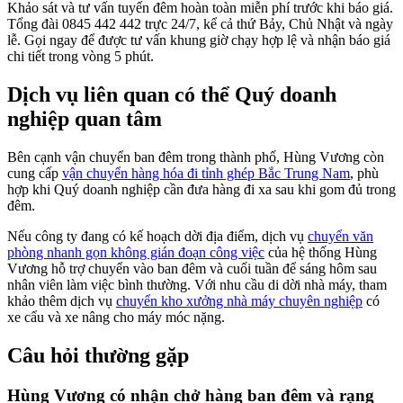
Khảo sát và tư vấn tuyến đêm hoàn toàn miễn phí trước khi báo giá.
Tổng đài 0845 442 442 trực 24/7, kể cả thứ Bảy, Chủ Nhật và ngày
lễ. Gọi ngay để được tư vấn khung giờ chạy hợp lệ và nhận báo giá
chi tiết trong vòng 5 phút.
Dịch vụ liên quan có thể Quý doanh
nghiệp quan tâm
Bên cạnh vận chuyển ban đêm trong thành phố, Hùng Vương còn
cung cấp
vận chuyển hàng hóa đi tỉnh ghép Bắc Trung Nam
, phù
hợp khi Quý doanh nghiệp cần đưa hàng đi xa sau khi gom đủ trong
đêm.
Nếu công ty đang có kế hoạch dời địa điểm, dịch vụ
chuyển văn
phòng nhanh gọn không gián đoạn công việc
của hệ thống Hùng
Vương hỗ trợ chuyển vào ban đêm và cuối tuần để sáng hôm sau
nhân viên làm việc bình thường. Với nhu cầu di dời nhà máy, tham
khảo thêm dịch vụ
chuyển kho xưởng nhà máy chuyên nghiệp
có
xe cẩu và xe nâng cho máy móc nặng.
Câu hỏi thường gặp
Hùng Vương có nhận chở hàng ban đêm và rạng