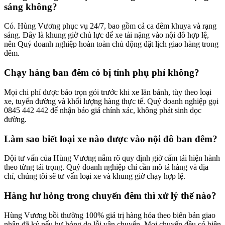
sáng không?
Có. Hùng Vương phục vụ 24/7, bao gồm cả ca đêm khuya và rạng
sáng. Đây là khung giờ chủ lực để xe tải nặng vào nội đô hợp lệ,
nên Quý doanh nghiệp hoàn toàn chủ động đặt lịch giao hàng trong
đêm.
Chạy hàng ban đêm có bị tính phụ phí không?
Mọi chi phí được báo trọn gói trước khi xe lăn bánh, tùy theo loại
xe, tuyến đường và khối lượng hàng thực tế. Quý doanh nghiệp gọi
0845 442 442 để nhận báo giá chính xác, không phát sinh dọc
đường.
Làm sao biết loại xe nào được vào nội đô ban đêm?
Đội tư vấn của Hùng Vương nắm rõ quy định giờ cấm tải hiện hành
theo từng tải trọng. Quý doanh nghiệp chỉ cần mô tả hàng và địa
chỉ, chúng tôi sẽ tư vấn loại xe và khung giờ chạy hợp lệ.
Hàng hư hỏng trong chuyến đêm thì xử lý thế nào?
Hùng Vương bồi thường 100% giá trị hàng hóa theo biên bản giao
nhận đã ký nếu hư hỏng do lỗi vận chuyển. Mọi chuyến đều có biên