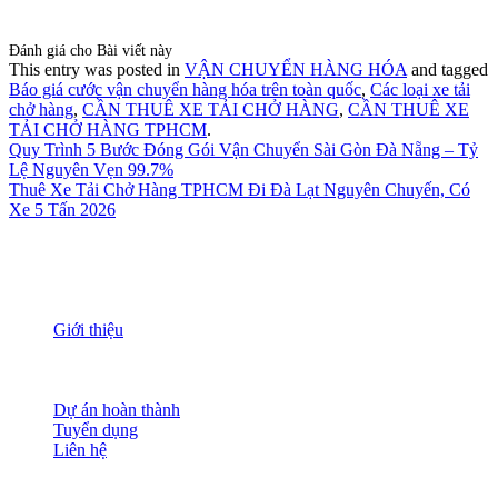
Đánh giá cho Bài viết này
This entry was posted in
VẬN CHUYỂN HÀNG HÓA
and tagged
Báo giá cước vận chuyển hàng hóa trên toàn quốc
,
Các loại xe tải
chở hàng
,
CẦN THUÊ XE TẢI CHỞ HÀNG
,
CẦN THUÊ XE
TẢI CHỞ HÀNG TPHCM
.
Quy Trình 5 Bước Đóng Gói Vận Chuyển Sài Gòn Đà Nẵng – Tỷ
Lệ Nguyên Vẹn 99.7%
Thuê Xe Tải Chở Hàng TPHCM Đi Đà Lạt Nguyên Chuyến, Có
Xe 5 Tấn 2026
THÔNG TIN
Giới thiệu
Nguồn nhân lực
Tầm nhìn sứ mạng
Đánh giá dịch vụ
Dự án hoàn thành
Tuyển dụng
Liên hệ
HỖ TRỢ KHÁCH HÀNG