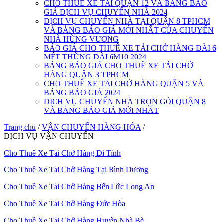
CHO THUÊ XE TẢI QUẬN 12 VÀ BẢNG BÁO
GIÁ DỊCH VỤ CHUYỂN NHÀ 2024
DỊCH VỤ CHUYỂN NHÀ TẠI QUẬN 8 TPHCM
VÀ BẢNG BÁO GIÁ MỚI NHẤT CỦA CHUYỂN
NHÀ HÙNG VƯƠNG
BÁO GIÁ CHO THUÊ XE TẢI CHỞ HÀNG DÀI 6
MÉT THÙNG DÀI 6M10 2024
BẢNG BÁO GIÁ CHO THUÊ XE TẢI CHỞ
HÀNG QUẬN 3 TPHCM
CHO THUÊ XE TẢI CHỞ HÀNG QUẬN 5 VÀ
BẢNG BÁO GIÁ 2024
DỊCH VỤ CHUYỂN NHÀ TRỌN GÓI QUẬN 8
VÀ BẢNG BÁO GIÁ MỚI NHẤT
Trang chủ
/
VẬN CHUYỂN HÀNG HÓA
/
DỊCH VỤ VẬN CHUYỂN
Cho Thuê Xe Tải Chở Hàng Đi Tỉnh
Cho Thuê Xe Tải Chở Hàng Tại Bình Dương
Cho Thuê Xe Tải Chở Hàng Bến Lức Long An
Cho Thuê Xe Tải Chở Hàng Đức Hòa
Cho Thuê Xe Tải Chở Hàng Huyện Nhà Bè