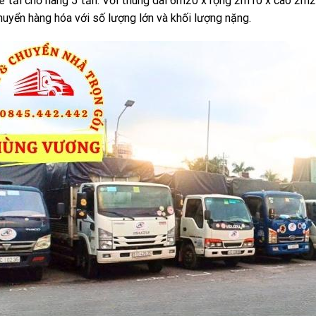
e tải chở hàng 5 tấn: Với thùng dài 6m20 x rộng 2m10 x cao 2m20
huyển hàng hóa với số lượng lớn và khối lượng nặng.