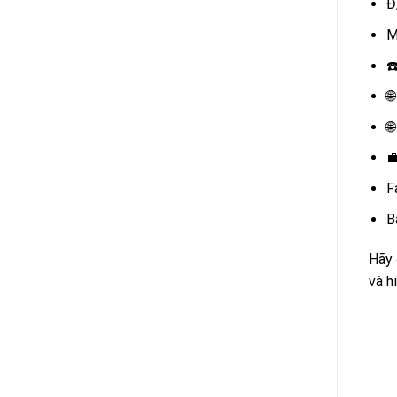
Đ
M
☎



F
B
Hãy 
và h