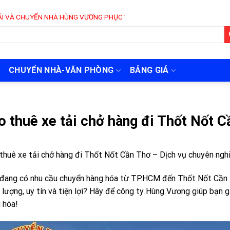
HÀ HÙNG VƯƠNG PHỤC VỤ 24/7
CHUYỂN NHÀ-VĂN PHÒNG
BẢNG GIÁ
o thuê xe tải chở hàng đi Thốt Nốt C
thuê xe tải chở hàng đi Thốt Nốt Cần Thơ – Dịch vụ chuyên nghiệ
đang có nhu cầu chuyển hàng hóa từ TP.HCM đến Thốt Nốt Cần T
 lượng, uy tín và tiện lợi? Hãy để công ty Hùng Vương giúp bạn g
 hóa!