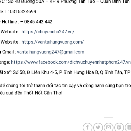
/C : Số 48 Đường 50A – KP 9 Phường Tân Tạo – Quận Bình Tâ
ST : 0316324699
️ Hotline : – 0845.442.442
 Website :
https://chuyennha247.vn/
 Website :
https://vantaihungvuong.com/
 Gmail :
vantaihungvuong247@gmail.com
ange:
https://www.facebook.com/dichvuchuyennhatphcm247.vn
ãi xe”: Số 58, Đ Liên Khu 4-5, P Bình Hưng Hòa B, Q Bình Tân, 
để chúng tôi trở thành đối tác tin cậy và đồng hành cùng bạn tr
iệu quả đến Thốt Nốt Cần Thơ!