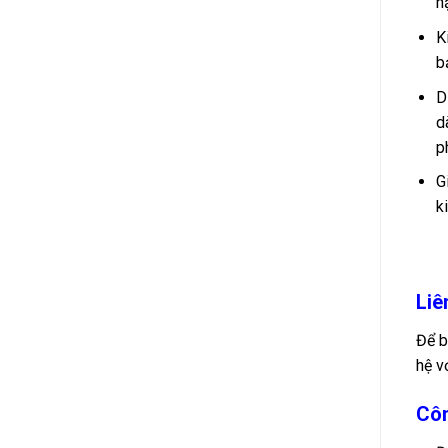
n
K
b
D
d
p
G
k
Liê
Để b
hệ v
Côn