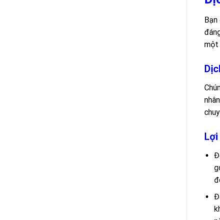
Bạn 
đáng
một 
Dịc
Chún
nhân
chuy
Lợi
Đ
g
đ
Đ
k