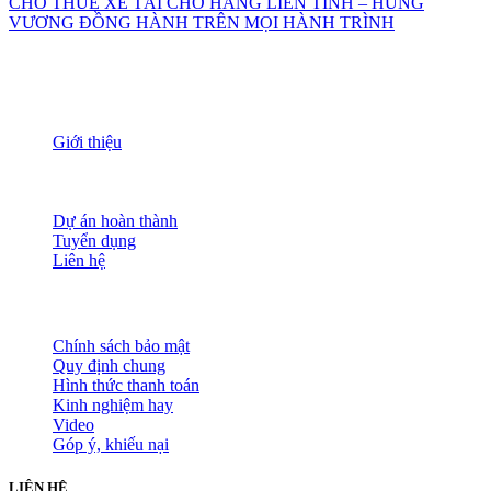
CHO THUÊ XE TẢI CHỞ HÀNG LIÊN TỈNH – HÙNG
VƯƠNG ĐỒNG HÀNH TRÊN MỌI HÀNH TRÌNH
THÔNG TIN
Giới thiệu
Nguồn nhân lực
Tầm nhìn sứ mạng
Đánh giá dịch vụ
Dự án hoàn thành
Tuyển dụng
Liên hệ
HỖ TRỢ KHÁCH HÀNG
Chính sách bảo mật
Quy định chung
Hình thức thanh toán
Kinh nghiệm hay
Video
Góp ý, khiếu nại
LIÊN HỆ