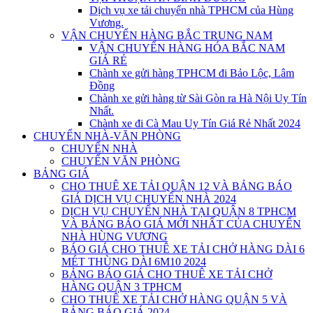
Dịch vụ xe tải chuyển nhà TPHCM của Hùng
Vương.
VẬN CHUYỂN HÀNG BẮC TRUNG NAM
VẬN CHUYỂN HÀNG HÓA BẮC NAM
GIÁ RẺ
Chành xe gửi hàng TPHCM đi Bảo Lộc, Lâm
Đồng
Chành xe gửi hàng từ Sài Gòn ra Hà Nội Uy Tín
Nhất.
Chành xe đi Cà Mau Uy Tín Giá Rẻ Nhất 2024
CHUYỂN NHÀ-VĂN PHÒNG
CHUYỂN NHÀ
CHUYỂN VĂN PHÒNG
BẢNG GIÁ
CHO THUÊ XE TẢI QUẬN 12 VÀ BẢNG BÁO
GIÁ DỊCH VỤ CHUYỂN NHÀ 2024
DỊCH VỤ CHUYỂN NHÀ TẠI QUẬN 8 TPHCM
VÀ BẢNG BÁO GIÁ MỚI NHẤT CỦA CHUYỂN
NHÀ HÙNG VƯƠNG
BÁO GIÁ CHO THUÊ XE TẢI CHỞ HÀNG DÀI 6
MÉT THÙNG DÀI 6M10 2024
BẢNG BÁO GIÁ CHO THUÊ XE TẢI CHỞ
HÀNG QUẬN 3 TPHCM
CHO THUÊ XE TẢI CHỞ HÀNG QUẬN 5 VÀ
BẢNG BÁO GIÁ 2024