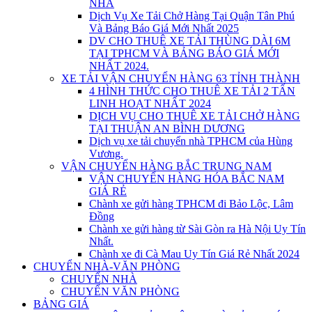
NHÀ
Dịch Vụ Xe Tải Chở Hàng Tại Quận Tân Phú
Và Bảng Báo Giá Mới Nhất 2025
DV CHO THUÊ XE TẢI THÙNG DÀI 6M
TẠI TPHCM VÀ BẢNG BÁO GIÁ MỚI
NHẤT 2024.
XE TẢI VẬN CHUYỂN HÀNG 63 TỈNH THÀNH
4 HÌNH THỨC CHO THUÊ XE TẢI 2 TẤN
LINH HOẠT NHẤT 2024
DỊCH VỤ CHO THUÊ XE TẢI CHỞ HÀNG
TẠI THUẬN AN BÌNH DƯƠNG
Dịch vụ xe tải chuyển nhà TPHCM của Hùng
Vương.
VẬN CHUYỂN HÀNG BẮC TRUNG NAM
VẬN CHUYỂN HÀNG HÓA BẮC NAM
GIÁ RẺ
Chành xe gửi hàng TPHCM đi Bảo Lộc, Lâm
Đồng
Chành xe gửi hàng từ Sài Gòn ra Hà Nội Uy Tín
Nhất.
Chành xe đi Cà Mau Uy Tín Giá Rẻ Nhất 2024
CHUYỂN NHÀ-VĂN PHÒNG
CHUYỂN NHÀ
CHUYỂN VĂN PHÒNG
BẢNG GIÁ