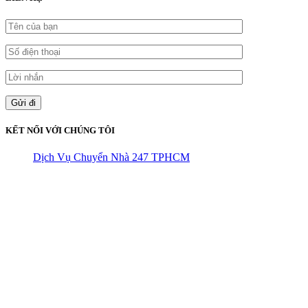
KẾT NỐI VỚI CHÚNG TÔI
Dịch Vụ Chuyển Nhà 247 TPHCM
CÔNG TY THHH VẬN TẢI VÀ CHUYỂN NHÀ HÙNG
VƯƠNG
Đ/C: Số 48 Đường 50A – KP 9 Phường Tân Tạo – Quận Bình Tân
– TPHCM
MST: 0316324699
Hotline : 0845.442.442
Website : https://chuyennha247.vn
Gmail : chuyennha247.vn@gmail.com