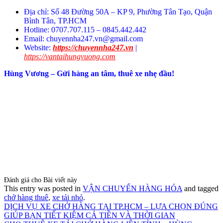
Địa chỉ: Số 48 Đường 50A – KP 9, Phường Tân Tạo, Quận
Bình Tân, TP.HCM
Hotline: 0707.707.115 – 0845.442.442
Email:
chuyennha247.vn@gmail.com
Website:
https://chuyennha247.vn
|
https://vantaihungvuong.com
Hùng Vương – Gửi hàng an tâm, thuê xe nhẹ đầu!
Đánh giá cho Bài viết này
This entry was posted in
VẬN CHUYỂN HÀNG HÓA
and tagged
chở hàng thuê
,
xe tải nhỏ
.
DỊCH VỤ XE CHỞ HÀNG TẠI TP.HCM – LỰA CHỌN ĐÚNG
GIÚP BẠN TIẾT KIỆM CẢ TIỀN VÀ THỜI GIAN