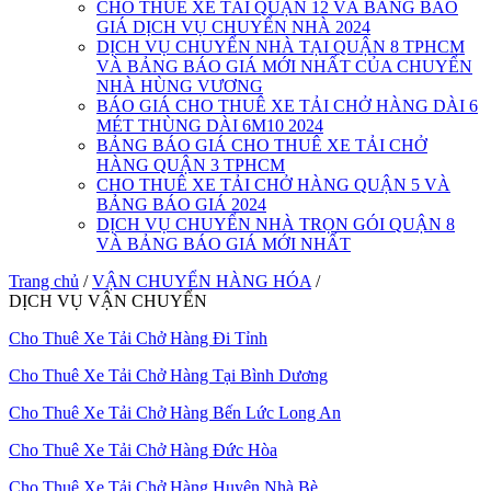
CHO THUÊ XE TẢI QUẬN 12 VÀ BẢNG BÁO
GIÁ DỊCH VỤ CHUYỂN NHÀ 2024
DỊCH VỤ CHUYỂN NHÀ TẠI QUẬN 8 TPHCM
VÀ BẢNG BÁO GIÁ MỚI NHẤT CỦA CHUYỂN
NHÀ HÙNG VƯƠNG
BÁO GIÁ CHO THUÊ XE TẢI CHỞ HÀNG DÀI 6
MÉT THÙNG DÀI 6M10 2024
BẢNG BÁO GIÁ CHO THUÊ XE TẢI CHỞ
HÀNG QUẬN 3 TPHCM
CHO THUÊ XE TẢI CHỞ HÀNG QUẬN 5 VÀ
BẢNG BÁO GIÁ 2024
DỊCH VỤ CHUYỂN NHÀ TRỌN GÓI QUẬN 8
VÀ BẢNG BÁO GIÁ MỚI NHẤT
Trang chủ
/
VẬN CHUYỂN HÀNG HÓA
/
DỊCH VỤ VẬN CHUYỂN
Cho Thuê Xe Tải Chở Hàng Đi Tỉnh
Cho Thuê Xe Tải Chở Hàng Tại Bình Dương
Cho Thuê Xe Tải Chở Hàng Bến Lức Long An
Cho Thuê Xe Tải Chở Hàng Đức Hòa
Cho Thuê Xe Tải Chở Hàng Huyện Nhà Bè