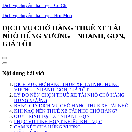
Dịch vụ chuyển nhà huyện Củ Chi
.
Dịch vụ chuyển nhà huyện Hóc Môn
.
DỊCH VỤ CHỞ HÀNG THUÊ XE TẢI
NHỎ HÙNG VƯƠNG – NHANH, GỌN,
GIÁ TỐT
Nội dung bài viết
DỊCH VỤ CHỞ HÀNG THUÊ XE TẢI NHỎ HÙNG
VƯƠNG – NHANH, GỌN, GIÁ TỐT
LÝ DO NÊN CHỌN THUÊ XE TẢI NHỎ CHỞ HÀNG
HÙNG VƯƠNG
BẢNG GIÁ DỊCH VỤ CHỞ HÀNG THUÊ XE TẢI NHỎ
KHI NÀO NÊN THUÊ XE TẢI NHỎ CHỞ HÀNG?
QUY TRÌNH ĐẶT XE NHANH GỌN
PHỤC VỤ LINH HOẠT NHIỀU KHU VỰC
CAM KẾT CỦA HÙNG VƯƠNG