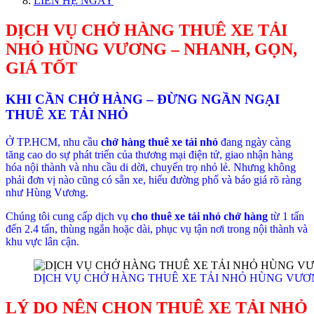
LIÊN HỆ NGAY
DỊCH VỤ CHỞ HÀNG THUÊ XE TẢI
NHỎ HÙNG VƯƠNG – NHANH, GỌN,
GIÁ TỐT
KHI CẦN CHỞ HÀNG – ĐỪNG NGẦN NGẠI
THUÊ XE TẢI NHỎ
Ở TP.HCM, nhu cầu
chở hàng thuê xe tải nhỏ
đang ngày càng
tăng cao do sự phát triển của thương mại điện tử, giao nhận hàng
hóa nội thành và nhu cầu di dời, chuyển trọ nhỏ lẻ. Nhưng không
phải đơn vị nào cũng có sẵn xe, hiểu đường phố và báo giá rõ ràng
như Hùng Vương.
Chúng tôi cung cấp dịch vụ
cho thuê xe tải nhỏ chở hàng
từ 1 tấn
đến 2.4 tấn, thùng ngắn hoặc dài, phục vụ tận nơi trong nội thành và
khu vực lân cận.
DỊCH VỤ CHỞ HÀNG THUÊ XE TẢI NHỎ HÙNG VƯ
LÝ DO NÊN CHỌN THUÊ XE TẢI NHỎ