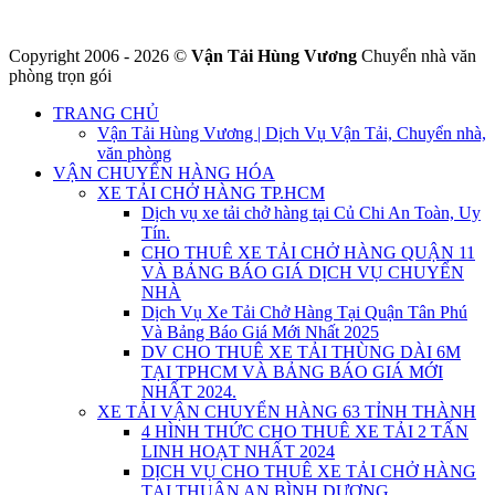
Copyright 2006 - 2026 ©
Vận Tải Hùng Vương
Chuyển nhà văn
phòng trọn gói
TRANG CHỦ
Vận Tải Hùng Vương | Dịch Vụ Vận Tải, Chuyển nhà,
văn phòng
VẬN CHUYỂN HÀNG HÓA
XE TẢI CHỞ HÀNG TP.HCM
Dịch vụ xe tải chở hàng tại Củ Chi An Toàn, Uy
Tín.
CHO THUÊ XE TẢI CHỞ HÀNG QUẬN 11
VÀ BẢNG BÁO GIÁ DỊCH VỤ CHUYỂN
NHÀ
Dịch Vụ Xe Tải Chở Hàng Tại Quận Tân Phú
Và Bảng Báo Giá Mới Nhất 2025
DV CHO THUÊ XE TẢI THÙNG DÀI 6M
TẠI TPHCM VÀ BẢNG BÁO GIÁ MỚI
NHẤT 2024.
XE TẢI VẬN CHUYỂN HÀNG 63 TỈNH THÀNH
4 HÌNH THỨC CHO THUÊ XE TẢI 2 TẤN
LINH HOẠT NHẤT 2024
DỊCH VỤ CHO THUÊ XE TẢI CHỞ HÀNG
TẠI THUẬN AN BÌNH DƯƠNG