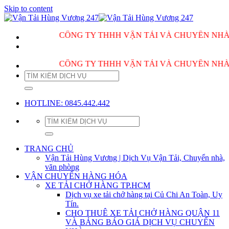
Skip to content
CÔNG TY THHH VẬN TẢI VÀ CHUYỂN NHÀ HÙNG V
CÔNG TY THHH VẬN TẢI VÀ CHUYỂN NHÀ HÙNG V
HOTLINE: 0845.442.442
TRANG CHỦ
Vận Tải Hùng Vương | Dịch Vụ Vận Tải, Chuyển nhà,
văn phòng
VẬN CHUYỂN HÀNG HÓA
XE TẢI CHỞ HÀNG TP.HCM
Dịch vụ xe tải chở hàng tại Củ Chi An Toàn, Uy
Tín.
CHO THUÊ XE TẢI CHỞ HÀNG QUẬN 11
VÀ BẢNG BÁO GIÁ DỊCH VỤ CHUYỂN