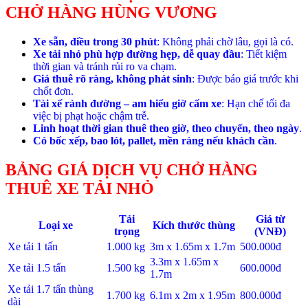
CHỞ HÀNG HÙNG VƯƠNG
Xe sẵn, điều trong 30 phút
: Không phải chờ lâu, gọi là có.
Xe tải nhỏ phù hợp đường hẹp, dễ quay đầu
: Tiết kiệm
thời gian và tránh rủi ro va chạm.
Giá thuê rõ ràng, không phát sinh
: Được báo giá trước khi
chốt đơn.
Tài xế rành đường – am hiểu giờ cấm xe
: Hạn chế tối đa
việc bị phạt hoặc chậm trễ.
Linh hoạt thời gian thuê theo giờ, theo chuyến, theo ngày
.
Có bốc xếp, bao lót, pallet, mền ràng nếu khách cần
.
BẢNG GIÁ DỊCH VỤ CHỞ HÀNG
THUÊ XE TẢI NHỎ
Tải
Giá từ
Loại xe
Kích thước thùng
trọng
(VNĐ)
Xe tải 1 tấn
1.000 kg
3m x 1.65m x 1.7m
500.000đ
3.3m x 1.65m x
Xe tải 1.5 tấn
1.500 kg
600.000đ
1.7m
Xe tải 1.7 tấn thùng
1.700 kg
6.1m x 2m x 1.95m
800.000đ
dài