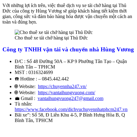
Với những lợi ích trên, việc thuê dịch vụ xe tải chở hàng tại Thủ
Đức của công ty Hùng Vương sẽ giúp khách hàng tiết kiệm thời
gian, công sức và đảm bảo hàng hóa được vận chuyển một cách an
toàn và đúng hẹn.
Cho thuê xe tải chở hàng tại Thủ Đức
Công ty TNHH vận tải và chuyển nhà Hùng Vương
Đ/C : Số 48 Đường 50A – KP 9 Phường Tân Tạo – Quận
Bình Tân – TPHCM
MST : 0316324699
☎️ Hotline : – 0845.442.442
🌐 Website:
https://chuyennha247.vn/
🌐 Website:
https://vantaihungvuong.com/
💼 Gmail :
vantaihungvuong247@gmail.com
Tù nhân:
https://www.facebook.com/dichvuchuyennhatphcm247.vn
Bãi xe”: Số 58, Đ Liên Khu 4-5, P Bình Hưng Hòa B, Q
Bình Tân, TPHCM