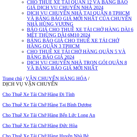
CHO THUÊ XE TẢI QUẬN 12 VÀ BẢNG BÁO
GIÁ DỊCH VỤ CHUYỂN NHÀ 2024
DỊCH VỤ CHUYỂN NHÀ TẠI QUẬN 8 TPHCM
VÀ BẢNG BÁO GIÁ MỚI NHẤT CỦA CHUYỂN
NHÀ HÙNG VƯƠNG
BÁO GIÁ CHO THUÊ XE TẢI CHỞ HÀNG DÀI 6
MÉT THÙNG DÀI 6M10 2024
BẢNG BÁO GIÁ CHO THUÊ XE TẢI CHỞ
HÀNG QUẬN 3 TPHCM
CHO THUÊ XE TẢI CHỞ HÀNG QUẬN 5 VÀ
BẢNG BÁO GIÁ 2024
DỊCH VỤ CHUYỂN NHÀ TRỌN GÓI QUẬN 8
VÀ BẢNG BÁO GIÁ MỚI NHẤT
Trang chủ
/
VẬN CHUYỂN HÀNG HÓA
/
DỊCH VỤ VẬN CHUYỂN
Cho Thuê Xe Tải Chở Hàng Đi Tỉnh
Cho Thuê Xe Tải Chở Hàng Tại Bình Dương
Cho Thuê Xe Tải Chở Hàng Bến Lức Long An
Cho Thuê Xe Tải Chở Hàng Đức Hòa
Cho Thuê Xe Tải Chở Hàng Huyện Nhà Bè