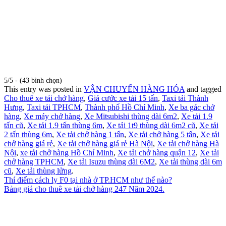
5/5 - (43 bình chọn)
This entry was posted in
VẬN CHUYỂN HÀNG HÓA
and tagged
Cho thuê xe tải chở hàng
,
Giá cước xe tải 15 tấn
,
Taxi tải Thành
Hưng
,
Taxi tải TPHCM
,
Thành phố Hồ Chí Minh
,
Xe ba gác chở
hàng
,
Xe máy chở hàng
,
Xe Mitsubishi thùng dài 6m2
,
Xe tải 1.9
tấn cũ
,
Xe tải 1.9 tấn thùng 6m
,
Xe tải 1t9 thùng dài 6m2 cũ
,
Xe tải
2 tấn thùng 6m
,
Xe tải chở hàng 1 tấn
,
Xe tải chở hàng 5 tấn
,
Xe tải
chở hàng giá rẻ
,
Xe tải chở hàng giá rẻ Hà Nội
,
Xe tải chở hàng Hà
Nội
,
xe tải chở hàng Hồ Chí Minh
,
Xe tải chở hàng quận 12
,
Xe tải
chở hàng TPHCM
,
Xe tải Isuzu thùng dài 6M2
,
Xe tải thùng dài 6m
cũ
,
Xe tải thùng lửng
.
Thí điểm cách ly F0 tại nhà ở TP.HCM như thế nào?
Bảng giá cho thuê xe tải chở hàng 247 Năm 2024.
THÔNG TIN