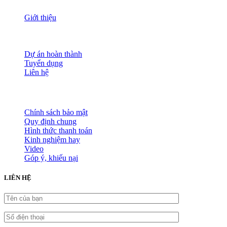
Giới thiệu
Nguồn nhân lực
Tầm nhìn sứ mạng
Đánh giá dịch vụ
Dự án hoàn thành
Tuyển dụng
Liên hệ
HỖ TRỢ KHÁCH HÀNG
Chính sách bảo mật
Quy định chung
Hình thức thanh toán
Kinh nghiệm hay
Video
Góp ý, khiếu nại
LIÊN HỆ