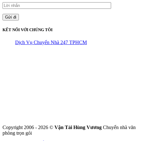
KẾT NỐI VỚI CHÚNG TÔI
Dịch Vụ Chuyển Nhà 247 TPHCM
CÔNG TY THHH VẬN TẢI VÀ CHUYỂN NHÀ HÙNG
VƯƠNG
Đ/C: Số 48 Đường 50A – KP 9 Phường Tân Tạo – Quận Bình Tân
– TPHCM
MST: 0316324699
Hotline : 0845.442.442
Website : https://chuyennha247.vn
Gmail : chuyennha247.vn@gmail.com
Copyright 2006 - 2026 ©
Vận Tải Hùng Vương
Chuyển nhà văn
phòng trọn gói