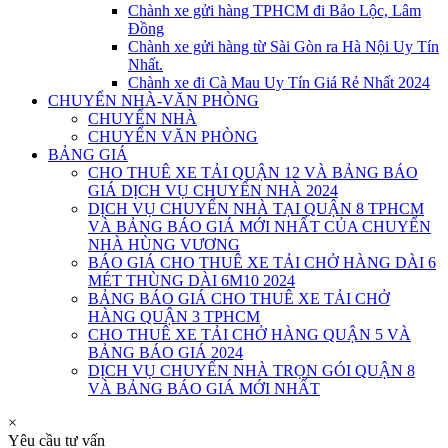
Chành xe gửi hàng TPHCM đi Bảo Lộc, Lâm
Đồng
Chành xe gửi hàng từ Sài Gòn ra Hà Nội Uy Tín
Nhất.
Chành xe đi Cà Mau Uy Tín Giá Rẻ Nhất 2024
CHUYỂN NHÀ-VĂN PHÒNG
CHUYỂN NHÀ
CHUYỂN VĂN PHÒNG
BẢNG GIÁ
CHO THUÊ XE TẢI QUẬN 12 VÀ BẢNG BÁO
GIÁ DỊCH VỤ CHUYỂN NHÀ 2024
DỊCH VỤ CHUYỂN NHÀ TẠI QUẬN 8 TPHCM
VÀ BẢNG BÁO GIÁ MỚI NHẤT CỦA CHUYỂN
NHÀ HÙNG VƯƠNG
BÁO GIÁ CHO THUÊ XE TẢI CHỞ HÀNG DÀI 6
MÉT THÙNG DÀI 6M10 2024
BẢNG BÁO GIÁ CHO THUÊ XE TẢI CHỞ
HÀNG QUẬN 3 TPHCM
CHO THUÊ XE TẢI CHỞ HÀNG QUẬN 5 VÀ
BẢNG BÁO GIÁ 2024
DỊCH VỤ CHUYỂN NHÀ TRỌN GÓI QUẬN 8
VÀ BẢNG BÁO GIÁ MỚI NHẤT
×
Yêu cầu tư vấn