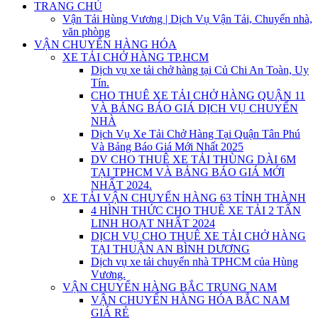
TRANG CHỦ
Vận Tải Hùng Vương | Dịch Vụ Vận Tải, Chuyển nhà,
văn phòng
VẬN CHUYỂN HÀNG HÓA
XE TẢI CHỞ HÀNG TP.HCM
Dịch vụ xe tải chở hàng tại Củ Chi An Toàn, Uy
Tín.
CHO THUÊ XE TẢI CHỞ HÀNG QUẬN 11
VÀ BẢNG BÁO GIÁ DỊCH VỤ CHUYỂN
NHÀ
Dịch Vụ Xe Tải Chở Hàng Tại Quận Tân Phú
Và Bảng Báo Giá Mới Nhất 2025
DV CHO THUÊ XE TẢI THÙNG DÀI 6M
TẠI TPHCM VÀ BẢNG BÁO GIÁ MỚI
NHẤT 2024.
XE TẢI VẬN CHUYỂN HÀNG 63 TỈNH THÀNH
4 HÌNH THỨC CHO THUÊ XE TẢI 2 TẤN
LINH HOẠT NHẤT 2024
DỊCH VỤ CHO THUÊ XE TẢI CHỞ HÀNG
TẠI THUẬN AN BÌNH DƯƠNG
Dịch vụ xe tải chuyển nhà TPHCM của Hùng
Vương.
VẬN CHUYỂN HÀNG BẮC TRUNG NAM
VẬN CHUYỂN HÀNG HÓA BẮC NAM
GIÁ RẺ