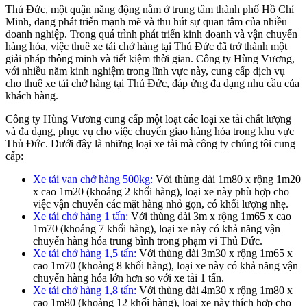
Thủ Đức, một quận năng động nằm ở trung tâm thành phố Hồ Chí
Minh, đang phát triển mạnh mẽ và thu hút sự quan tâm của nhiều
doanh nghiệp. Trong quá trình phát triển kinh doanh và vận chuyển
hàng hóa, việc thuê xe tải chở hàng tại Thủ Đức đã trở thành một
giải pháp thông minh và tiết kiệm thời gian. Công ty Hùng Vương,
với nhiều năm kinh nghiệm trong lĩnh vực này, cung cấp dịch vụ
cho thuê xe tải chở hàng tại Thủ Đức, đáp ứng đa dạng nhu cầu của
khách hàng.
Công ty Hùng Vương cung cấp một loạt các loại xe tải chất lượng
và đa dạng, phục vụ cho việc chuyển giao hàng hóa trong khu vực
Thủ Đức. Dưới đây là những loại xe tải mà công ty chúng tôi cung
cấp:
Xe tải van chở hàng 500kg:
Với thùng dài 1m80 x rộng 1m20
x cao 1m20 (khoảng 2 khối hàng), loại xe này phù hợp cho
việc vận chuyển các mặt hàng nhỏ gọn, có khối lượng nhẹ.
Xe tải chở hàng 1 tấn:
Với thùng dài 3m x rộng 1m65 x cao
1m70 (khoảng 7 khối hàng), loại xe này có khả năng vận
chuyển hàng hóa trung bình trong phạm vi Thủ Đức.
Xe tải chở hàng 1,5 tấn:
Với thùng dài 3m30 x rộng 1m65 x
cao 1m70 (khoảng 8 khối hàng), loại xe này có khả năng vận
chuyển hàng hóa lớn hơn so với xe tải 1 tấn.
Xe tải chở hàng 1,8 tấn:
Với thùng dài 4m30 x rộng 1m80 x
cao 1m80 (khoảng 12 khối hàng), loại xe này thích hợp cho