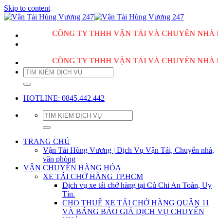
Skip to content
CÔNG TY THHH VẬN TẢI VÀ CHUYỂN NHÀ HÙNG V
CÔNG TY THHH VẬN TẢI VÀ CHUYỂN NHÀ HÙNG V
HOTLINE: 0845.442.442
TRANG CHỦ
Vận Tải Hùng Vương | Dịch Vụ Vận Tải, Chuyển nhà,
văn phòng
VẬN CHUYỂN HÀNG HÓA
XE TẢI CHỞ HÀNG TP.HCM
Dịch vụ xe tải chở hàng tại Củ Chi An Toàn, Uy
Tín.
CHO THUÊ XE TẢI CHỞ HÀNG QUẬN 11
VÀ BẢNG BÁO GIÁ DỊCH VỤ CHUYỂN