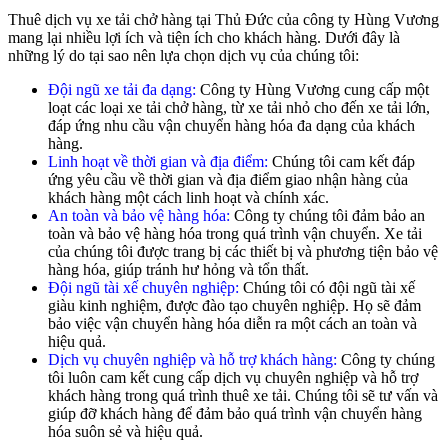
Thuê dịch vụ xe tải chở hàng tại Thủ Đức của công ty Hùng Vương
mang lại nhiều lợi ích và tiện ích cho khách hàng. Dưới đây là
những lý do tại sao nên lựa chọn dịch vụ của chúng tôi:
Đội ngũ xe tải đa dạng:
Công ty Hùng Vương cung cấp một
loạt các loại xe tải chở hàng, từ xe tải nhỏ cho đến xe tải lớn,
đáp ứng nhu cầu vận chuyển hàng hóa đa dạng của khách
hàng.
Linh hoạt về thời gian và địa điểm:
Chúng tôi cam kết đáp
ứng yêu cầu về thời gian và địa điểm giao nhận hàng của
khách hàng một cách linh hoạt và chính xác.
An toàn và bảo vệ hàng hóa:
Công ty chúng tôi đảm bảo an
toàn và bảo vệ hàng hóa trong quá trình vận chuyển. Xe tải
của chúng tôi được trang bị các thiết bị và phương tiện bảo vệ
hàng hóa, giúp tránh hư hỏng và tổn thất.
Đội ngũ tài xế chuyên nghiệp:
Chúng tôi có đội ngũ tài xế
giàu kinh nghiệm, được đào tạo chuyên nghiệp. Họ sẽ đảm
bảo việc vận chuyển hàng hóa diễn ra một cách an toàn và
hiệu quả.
Dịch vụ chuyên nghiệp và hỗ trợ khách hàng:
Công ty chúng
tôi luôn cam kết cung cấp dịch vụ chuyên nghiệp và hỗ trợ
khách hàng trong quá trình thuê xe tải. Chúng tôi sẽ tư vấn và
giúp đỡ khách hàng để đảm bảo quá trình vận chuyển hàng
hóa suôn sẻ và hiệu quả.