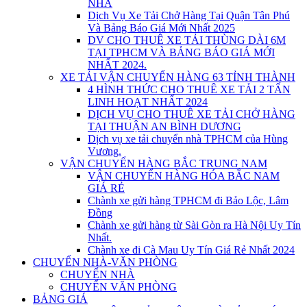
NHÀ
Dịch Vụ Xe Tải Chở Hàng Tại Quận Tân Phú
Và Bảng Báo Giá Mới Nhất 2025
DV CHO THUÊ XE TẢI THÙNG DÀI 6M
TẠI TPHCM VÀ BẢNG BÁO GIÁ MỚI
NHẤT 2024.
XE TẢI VẬN CHUYỂN HÀNG 63 TỈNH THÀNH
4 HÌNH THỨC CHO THUÊ XE TẢI 2 TẤN
LINH HOẠT NHẤT 2024
DỊCH VỤ CHO THUÊ XE TẢI CHỞ HÀNG
TẠI THUẬN AN BÌNH DƯƠNG
Dịch vụ xe tải chuyển nhà TPHCM của Hùng
Vương.
VẬN CHUYỂN HÀNG BẮC TRUNG NAM
VẬN CHUYỂN HÀNG HÓA BẮC NAM
GIÁ RẺ
Chành xe gửi hàng TPHCM đi Bảo Lộc, Lâm
Đồng
Chành xe gửi hàng từ Sài Gòn ra Hà Nội Uy Tín
Nhất.
Chành xe đi Cà Mau Uy Tín Giá Rẻ Nhất 2024
CHUYỂN NHÀ-VĂN PHÒNG
CHUYỂN NHÀ
CHUYỂN VĂN PHÒNG
BẢNG GIÁ