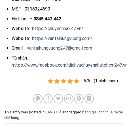
MST : 0316324699
Hotline :
– 0845.442.442
Website:
https://chuyennha247.vn/
Website:
https://vantaihungvuong.com/
Gmail :
vantaihungvuong247@gmail.com
Tù nhân:
https://www.facebook.com/dichvuchuyennhatphcm247.v
5/5 - (1 bình chọn)
This entry was posted in
BẢNG GIÁ
and tagged
bảng giá
,
cho thuê
,
xe tải
chở hàng
.