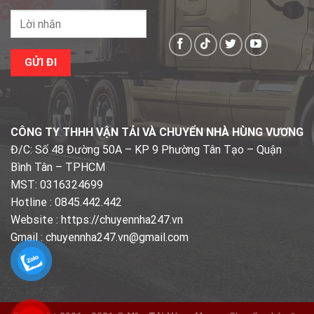
CÔNG TY THHH VẬN TẢI VÀ CHUYỂN NHÀ HÙNG VƯƠNG
Đ/C: Số 48 Đường 50A – KP 9 Phường Tân Tạo – Quận
Bình Tân – TPHCM
MST: 0316324699
Hotline : 0845.442.442
Website : https://chuyennha247.vn
Gmail : chuyennha247.vn@gmail.com