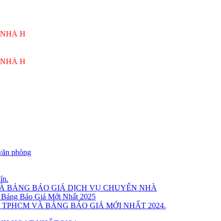
ÙNG VƯƠNG PHỤC VỤ 24/7
ÙNG VƯƠNG PHỤC VỤ 24/7
văn phòng
ín.
VÀ BẢNG BÁO GIÁ DỊCH VỤ CHUYỂN NHÀ
 Bảng Báo Giá Mới Nhất 2025
 TPHCM VÀ BẢNG BÁO GIÁ MỚI NHẤT 2024.