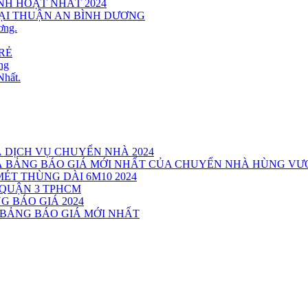
INH HOẠT NHẤT 2024
TẠI THUẬN AN BÌNH DƯƠNG
ơng.
RẺ
ng
Nhất.
Á DỊCH VỤ CHUYỂN NHÀ 2024
VÀ BẢNG BÁO GIÁ MỚI NHẤT CỦA CHUYỂN NHÀ HÙNG V
MÉT THÙNG DÀI 6M10 2024
 QUẬN 3 TPHCM
G BÁO GIÁ 2024
 BẢNG BÁO GIÁ MỚI NHẤT