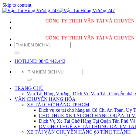
Skip to content
CÔNG TY THHH VẬN TẢI VÀ CHUYỂN NHÀ H
CÔNG TY THHH VẬN TẢI VÀ CHUYỂN NHÀ H
HOTLINE: 0845.442.442
TRANG CHỦ
Vận Tải Hùng Vương | Dịch Vụ Vận Tải, Chuyển nhà, 
VẬN CHUYỂN HÀNG HÓA
XE TẢI CHỞ HÀNG TP.HCM
Dịch vụ xe tải chở hàng tại Củ Chi An Toàn, Uy T
CHO THUÊ XE TẢI CHỞ HÀNG QUẬN 11 
Dịch Vụ Xe Tải Chở Hàng Tại Quận Tân Phú Và
DV CHO THUÊ XE TẢI THÙNG DÀI 6M TẠI
XE TẢI VẬN CHUYỂN HÀNG 63 TỈNH THÀNH