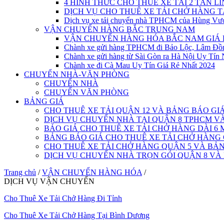
4 HÌNH THỨC CHO THUÊ XE TẢI 2 TẤN L
DỊCH VỤ CHO THUÊ XE TẢI CHỞ HÀNG 
Dịch vụ xe tải chuyển nhà TPHCM của Hùng Vư
VẬN CHUYỂN HÀNG BẮC TRUNG NAM
VẬN CHUYỂN HÀNG HÓA BẮC NAM GIÁ 
Chành xe gửi hàng TPHCM đi Bảo Lộc, Lâm Đồ
Chành xe gửi hàng từ Sài Gòn ra Hà Nội Uy Tín 
Chành xe đi Cà Mau Uy Tín Giá Rẻ Nhất 2024
CHUYỂN NHÀ-VĂN PHÒNG
CHUYỂN NHÀ
CHUYỂN VĂN PHÒNG
BẢNG GIÁ
CHO THUÊ XE TẢI QUẬN 12 VÀ BẢNG BÁO GI
DỊCH VỤ CHUYỂN NHÀ TẠI QUẬN 8 TPHCM 
BÁO GIÁ CHO THUÊ XE TẢI CHỞ HÀNG DÀI 6 
BẢNG BÁO GIÁ CHO THUÊ XE TẢI CHỞ HÀNG
CHO THUÊ XE TẢI CHỞ HÀNG QUẬN 5 VÀ BẢN
DỊCH VỤ CHUYỂN NHÀ TRỌN GÓI QUẬN 8 VÀ
Trang chủ
/
VẬN CHUYỂN HÀNG HÓA
/
DỊCH VỤ VẬN CHUYỂN
Cho Thuê Xe Tải Chở Hàng Đi Tỉnh
Cho Thuê Xe Tải Chở Hàng Tại Bình Dương