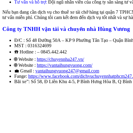
Tư vấn và hỗ trợ:
Đội ngũ nhân viên của công ty sẵn sàng tư vấn
Nếu bạn đang cần dịch vụ cho thuê xe tải chở hàng tại quận 7 TPHCM
tư vấn miễn phí. Chúng tôi cam kết đem đến dịch vụ tốt nhất và sự h
Công ty TNHH vận tải và chuyển nhà Hùng Vương
Đ/C : Số 48 Đường 50A – KP 9 Phường Tân Tạo – Quận Bì
MST : 0316324699
☎️ Hotline : – 0845.442.442
🌐 Website :
https://chuyennha247.vn/
🌐 Website :
https://vantaihungvuong.com/
💼 Gmail :
vantaihungvuong247@gmail.com
Fange:
https://www.facebook.com/dichvuchuyennhatphcm247
Bãi xe”: Số 58, Đ Liên Khu 4-5, P Bình Hưng Hòa B, Q Bì