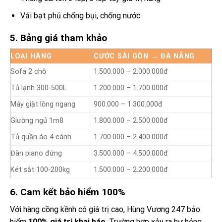
Vải bạt phủ chống bụi, chống nước
5. Bảng giá tham khảo
LOẠI HÀNG
CƯỚC SÀI GÒN → ĐÀ NẴNG
Sofa 2 chỗ
1.500.000 – 2.000.000đ
Tủ lạnh 300-500L
1.200.000 – 1.700.000đ
Máy giặt lồng ngang
900.000 – 1.300.000đ
Giường ngủ 1m8
1.800.000 – 2.500.000đ
Tủ quần áo 4 cánh
1.700.000 – 2.400.000đ
Đàn piano đứng
3.500.000 – 4.500.000đ
Két sắt 100-200kg
1.500.000 – 2.200.000đ
6. Cam kết bảo hiểm 100%
Với hàng cồng kềnh có giá trị cao, Hùng Vương 247 bảo
hiểm
100% giá trị khai báo
. Trường hợp xảy ra hư hỏng