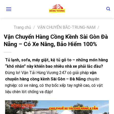
Skip
to
content
Trang chủ
/
VẬN CHUYỂN BẮC-TRUNG-NAM
/
Vận Chuyển Hàng Cồng Kềnh Sài Gòn Đà
Nẵng – Có Xe Nâng, Bảo Hiểm 100%
Tủ lạnh, sofa, máy giặt, kệ tủ gỗ to – những món hàng
“khó nhằn” này khiến bao nhiêu nhà xe phải lắc đầu?
Đừng lo! Vận Tải Hùng Vương 247 có giải pháp
vận
chuyển hàng cồng kềnh Sài Gòn – Đà Nẵng
chuyên
nghiệp: có xe nâng, có thợ bốc xếp tay nghề cao, có vật
liệu chèn lót chống va đập!