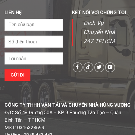
LIÊN HỆ
KẾT NỐI VỚI CHÚNG TÔI
Dịch Vụ
Chuyển Nhà
247 TPHCM
CÔNG TY THHH VẬN TẢI VÀ CHUYỂN NHÀ HÙNG VƯƠNG
Đ/C: Số 48 Đường 50A – KP 9 Phường Tân Tạo – Quận
Bình Tân – TPHCM
MST: 0316324699