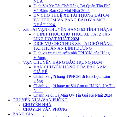
NHÀ
Dịch Vụ Xe Tải Chở Hàng Tại Quận Tân Phú
Và Bảng Báo Giá Mới Nhất 2025
DV CHO THUÊ XE TẢI THÙNG DÀI 6M
TẠI TPHCM VÀ BẢNG BÁO GIÁ MỚI
NHẤT 2024.
XE TẢI VẬN CHUYỂN HÀNG 63 TỈNH THÀNH
4 HÌNH THỨC CHO THUÊ XE TẢI 2 TẤN
LINH HOẠT NHẤT 2024
DỊCH VỤ CHO THUÊ XE TẢI CHỞ HÀNG
TẠI THUẬN AN BÌNH DƯƠNG
Dịch vụ xe tải chuyển nhà TPHCM của Hùng
Vương.
VẬN CHUYỂN HÀNG BẮC TRUNG NAM
VẬN CHUYỂN HÀNG HÓA BẮC NAM
GIÁ RẺ
Chành xe gửi hàng TPHCM đi Bảo Lộc, Lâm
Đồng
Chành xe gửi hàng từ Sài Gòn ra Hà Nội Uy Tín
Nhất.
Chành xe đi Cà Mau Uy Tín Giá Rẻ Nhất 2024
CHUYỂN NHÀ-VĂN PHÒNG
CHUYỂN NHÀ
CHUYỂN VĂN PHÒNG
BẢNG GIÁ