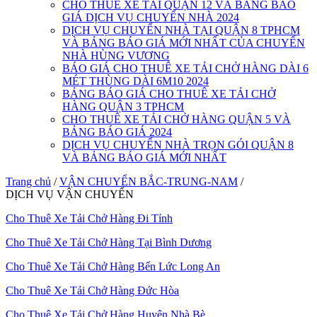
CHO THUÊ XE TẢI QUẬN 12 VÀ BẢNG BÁO
GIÁ DỊCH VỤ CHUYỂN NHÀ 2024
DỊCH VỤ CHUYỂN NHÀ TẠI QUẬN 8 TPHCM
VÀ BẢNG BÁO GIÁ MỚI NHẤT CỦA CHUYỂN
NHÀ HÙNG VƯƠNG
BÁO GIÁ CHO THUÊ XE TẢI CHỞ HÀNG DÀI 6
MÉT THÙNG DÀI 6M10 2024
BẢNG BÁO GIÁ CHO THUÊ XE TẢI CHỞ
HÀNG QUẬN 3 TPHCM
CHO THUÊ XE TẢI CHỞ HÀNG QUẬN 5 VÀ
BẢNG BÁO GIÁ 2024
DỊCH VỤ CHUYỂN NHÀ TRỌN GÓI QUẬN 8
VÀ BẢNG BÁO GIÁ MỚI NHẤT
Trang chủ
/
VẬN CHUYỂN BẮC-TRUNG-NAM
/
DỊCH VỤ VẬN CHUYỂN
Cho Thuê Xe Tải Chở Hàng Đi Tỉnh
Cho Thuê Xe Tải Chở Hàng Tại Bình Dương
Cho Thuê Xe Tải Chở Hàng Bến Lức Long An
Cho Thuê Xe Tải Chở Hàng Đức Hòa
Cho Thuê Xe Tải Chở Hàng Huyện Nhà Bè