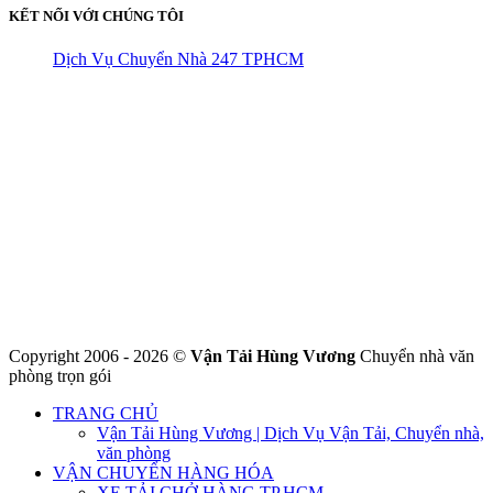
KẾT NỐI VỚI CHÚNG TÔI
Dịch Vụ Chuyển Nhà 247 TPHCM
CÔNG TY THHH VẬN TẢI VÀ CHUYỂN NHÀ HÙNG
VƯƠNG
Đ/C: Số 48 Đường 50A – KP 9 Phường Tân Tạo – Quận Bình Tân
– TPHCM
MST: 0316324699
Hotline : 0845.442.442
Website : https://chuyennha247.vn
Gmail : chuyennha247.vn@gmail.com
Copyright 2006 - 2026 ©
Vận Tải Hùng Vương
Chuyển nhà văn
phòng trọn gói
TRANG CHỦ
Vận Tải Hùng Vương | Dịch Vụ Vận Tải, Chuyển nhà,
văn phòng
VẬN CHUYỂN HÀNG HÓA
XE TẢI CHỞ HÀNG TP.HCM