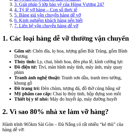
3. Giải pháp 5 lớp bảo vệ của Hùng Vương 247
4. Tỷ lệ vỡ hàng – Con số thực tế
5. Bảng giá vận chuyển hàng dễ vỡ
6. Kinh nghiệm khách hàng nên biết
7. Liên hệ vận chuyển hàng dễ vỡ
1. Các loại hàng dễ vỡ thường vận chuyển
Gốm sứ:
Chén dĩa, lọ hoa, tượng gốm Bát Tràng, gốm Bình
Dương
Thủy tinh:
Ly, chai, bình hoa, đèn pha lê, kính cường lực
Đồ điện tử:
Tivi, màn hình máy tính, máy ảnh, máy quay
phim
Tranh ảnh nghệ thuật:
Tranh sơn dầu, tranh treo tường,
khung gỗ
Đồ trang trí:
Đèn chùm, tượng đá, đồ thờ cúng bằng sứ
Mỹ phẩm cao cấp:
Chai lọ thủy tinh, hộp đựng son môi
Thiết bị y tế nhỏ:
Máy đo huyết áp, máy đường huyết
2. Vì sao 80% nhà xe làm vỡ hàng?
Hành trình 965km Sài Gòn – Đà Nẵng có rất nhiều “kẻ thù” của
hàng dễ vỡ: