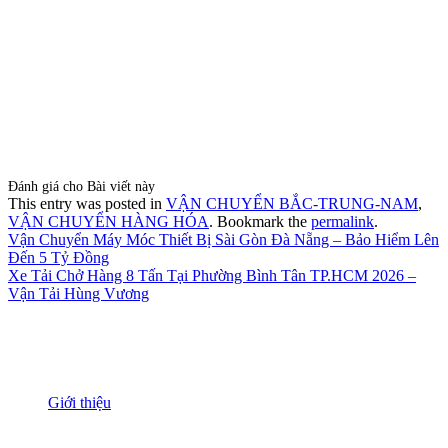
Đánh giá cho Bài viết này
This entry was posted in
VẬN CHUYỂN BẮC-TRUNG-NAM
,
VẬN CHUYỂN HÀNG HÓA
. Bookmark the
permalink
.
Vận Chuyển Máy Móc Thiết Bị Sài Gòn Đà Nẵng – Bảo Hiểm Lên
Đến 5 Tỷ Đồng
Xe Tải Chở Hàng 8 Tấn Tại Phường Bình Tân TP.HCM 2026 –
Vận Tải Hùng Vương
THÔNG TIN
Giới thiệu
Nguồn nhân lực
Tầm nhìn sứ mạng