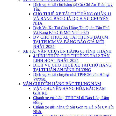
Dịch vụ xe tải chở hàng tại Củ Chi An Toàn, Uy
Tín.
CHO THUÊ XE TẢI CHỞ HÀNG QUẬN 11
VÀ BẢNG BÁO GIÁ DỊCH VỤ CHUYỂN
NHÀ
Dịch Vụ Xe Tải Chở Hàng Tại Quận Tân Phú
Và Bảng Báo Giá Mới Nhất 2025
DV CHO THUÊ XE TẢI THÙNG DÀI 6M
TẠI TPHCM VÀ BẢNG BÁO GIÁ MỚI
NHẤT 2024.
XE TẢI VẬN CHUYỂN HÀNG 63 TỈNH THÀNH
4 HÌNH THỨC CHO THUÊ XE TẢI 2 TẤN
LINH HOẠT NHẤT 2024
DỊCH VỤ CHO THUÊ XE TẢI CHỞ HÀNG
TẠI THUẬN AN BÌNH DƯƠNG
Dịch vụ xe tải chuyển nhà TPHCM của Hùng
Vương.
VẬN CHUYỂN HÀNG BẮC TRUNG NAM
VẬN CHUYỂN HÀNG HÓA BẮC NAM
GIÁ RẺ
Chành xe gửi hàng TPHCM đi Bảo Lộc, Lâm
Đồng
Chành xe gửi hàng từ Sài Gòn ra Hà Nội Uy Tín
Nhất.