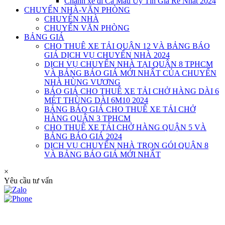
Chành xe đi Cà Mau Uy Tín Giá Rẻ Nhất 2024
CHUYỂN NHÀ-VĂN PHÒNG
CHUYỂN NHÀ
CHUYỂN VĂN PHÒNG
BẢNG GIÁ
CHO THUÊ XE TẢI QUẬN 12 VÀ BẢNG BÁO
GIÁ DỊCH VỤ CHUYỂN NHÀ 2024
DỊCH VỤ CHUYỂN NHÀ TẠI QUẬN 8 TPHCM
VÀ BẢNG BÁO GIÁ MỚI NHẤT CỦA CHUYỂN
NHÀ HÙNG VƯƠNG
BÁO GIÁ CHO THUÊ XE TẢI CHỞ HÀNG DÀI 6
MÉT THÙNG DÀI 6M10 2024
BẢNG BÁO GIÁ CHO THUÊ XE TẢI CHỞ
HÀNG QUẬN 3 TPHCM
CHO THUÊ XE TẢI CHỞ HÀNG QUẬN 5 VÀ
BẢNG BÁO GIÁ 2024
DỊCH VỤ CHUYỂN NHÀ TRỌN GÓI QUẬN 8
VÀ BẢNG BÁO GIÁ MỚI NHẤT
×
Yêu cầu tư vấn