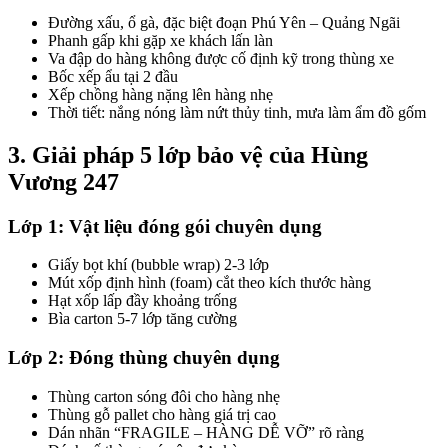
Đường xấu, ổ gà, đặc biệt đoạn Phú Yên – Quảng Ngãi
Phanh gấp khi gặp xe khách lấn làn
Va đập do hàng không được cố định kỹ trong thùng xe
Bốc xếp ẩu tại 2 đầu
Xếp chồng hàng nặng lên hàng nhẹ
Thời tiết: nắng nóng làm nứt thủy tinh, mưa làm ẩm đồ gốm
3. Giải pháp 5 lớp bảo vệ của Hùng
Vương 247
Lớp 1: Vật liệu đóng gói chuyên dụng
Giấy bọt khí (bubble wrap) 2-3 lớp
Mút xốp định hình (foam) cắt theo kích thước hàng
Hạt xốp lấp đầy khoảng trống
Bìa carton 5-7 lớp tăng cường
Lớp 2: Đóng thùng chuyên dụng
Thùng carton sóng đôi cho hàng nhẹ
Thùng gỗ pallet cho hàng giá trị cao
Dán nhãn “FRAGILE – HÀNG DỄ VỠ” rõ ràng