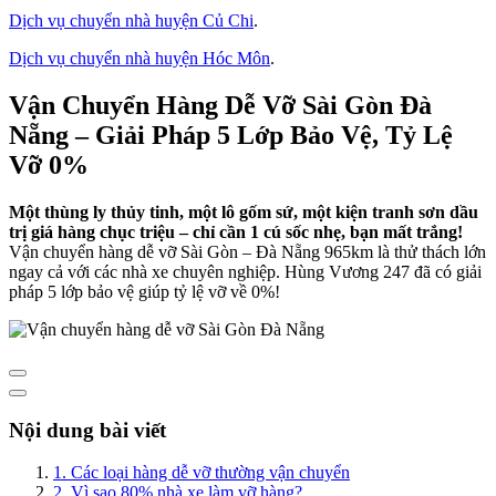
Dịch vụ chuyển nhà huyện Củ Chi
.
Dịch vụ chuyển nhà huyện Hóc Môn
.
Vận Chuyển Hàng Dễ Vỡ Sài Gòn Đà
Nẵng – Giải Pháp 5 Lớp Bảo Vệ, Tỷ Lệ
Vỡ 0%
Một thùng ly thủy tinh, một lô gốm sứ, một kiện tranh sơn dầu
trị giá hàng chục triệu – chỉ cần 1 cú sốc nhẹ, bạn mất trắng!
Vận chuyển hàng dễ vỡ Sài Gòn – Đà Nẵng 965km là thử thách lớn
ngay cả với các nhà xe chuyên nghiệp. Hùng Vương 247 đã có giải
pháp 5 lớp bảo vệ giúp tỷ lệ vỡ về 0%!
Nội dung bài viết
1. Các loại hàng dễ vỡ thường vận chuyển
2. Vì sao 80% nhà xe làm vỡ hàng?