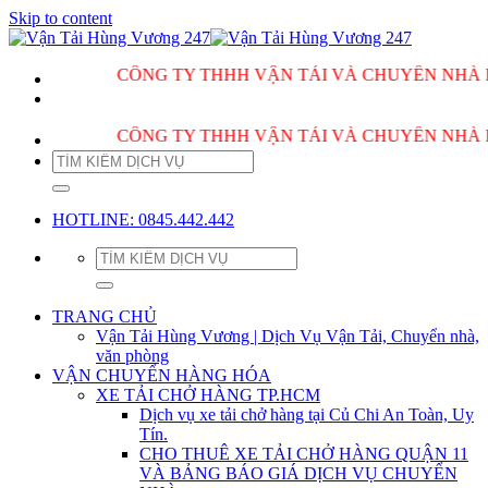
Skip to content
CÔNG TY THHH VẬN TẢI VÀ CHUYỂN NHÀ HÙN
CÔNG TY THHH VẬN TẢI VÀ CHUYỂN NHÀ HÙN
HOTLINE: 0845.442.442
TRANG CHỦ
Vận Tải Hùng Vương | Dịch Vụ Vận Tải, Chuyển nhà,
văn phòng
VẬN CHUYỂN HÀNG HÓA
XE TẢI CHỞ HÀNG TP.HCM
Dịch vụ xe tải chở hàng tại Củ Chi An Toàn, Uy
Tín.
CHO THUÊ XE TẢI CHỞ HÀNG QUẬN 11
VÀ BẢNG BÁO GIÁ DỊCH VỤ CHUYỂN