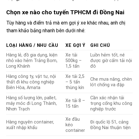
Chọn xe nào cho tuyến TPHCM đi Đồng Nai
Tùy hàng và điểm trả mà em gợi ý xe khác nhau, anh chị
tham khảo bảng nhanh bên dưới nhé:
LOẠI HÀNG / NHU CẦU
XE GỢI Ý
GHI CHÚ
Hàng lẻ, đồ gia dụng, kiện
Xe tải
Luồn hẻm tốt, né
nhỏ vào hẻm Trảng Bom,
500kg –
được giờ cấm tải nội
Long Khánh
1,5 tấn
đô
Hàng công ty, vật tư, nội
Xe tải 2,5
Che mưa nắng, chèn
thất đi khu công nghiệp
– 5 tấn
lót chống va đập
Biên Hòa, Amata
thùng kín
Hàng số lượng lớn, pallet,
Cần xác nhận tải
Xe tải 8 –
máy móc đi Long Thành,
trọng cổng khu công
15 tấn
Nhơn Trạch
nghiệp trước
Xe đầu
Hàng nguyên container,
Đi quốc lộ 51, cảng
kéo
xuất nhập khẩu
Đồng Nai thuận tiện
container