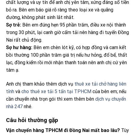
chất lượng và uy tín để anh chị yên tâm, xứng đáng số tiền
bỏ ra. Bên em báo giá rõ ràng theo loại xe và quãng
đường, không phát sinh lắt nhắt.
Sợ trễ:
Bên em đúng hẹn 95 phần trăm, điều xe nội thành
trong 30 phút, lại canh giờ cấm tải nên hàng đi tuyến Đồng
Nai rất chủ động.
Sợ hư hàng:
Bên em chèn lót kỹ, có hợp đồng và cam kết
bồi thường 100 phần trăm giá trị nếu hư hỏng, đổ bể, thất
lạc, đồng kiểm rồi mới nhận thanh toán nên anh chị cứ yên
tâm ạ.
Anh chị tham khảo thêm dịch vụ
thuê xe tải chở hàng liên
tỉnh
và
cho thuê xe tải 5 tấn tại TPHCM
của bên em; nếu
cần chuyển nhà trọn gói thì xem thêm bên
dịch vụ chuyển
nhà 247
nhé.
Câu hỏi thường gặp
Vận chuyển hàng TPHCM đi Đồng Nai mất bao lâu?
Tùy