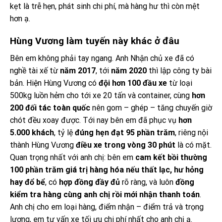
kẹt là trễ hẹn, phát sinh chi phí, mà hàng hư thì còn mệt
hơn ạ.
Hùng Vương làm tuyến này khác ở đâu
Bên em không phải tay ngang. Anh Nhận chủ xe đã có
nghề tài xế từ
năm 2017
, tới
năm 2020
thì lập công ty bài
bản. Hiện Hùng Vương có
đội hơn 100 đầu xe
từ loại
500kg luồn hẻm cho tới xe 20 tấn và container, cùng
hơn
200 đối tác toàn quốc
nên gom – ghép – tăng chuyến giờ
chót đều xoay được. Tới nay bên em đã phục vụ
hơn
5.000 khách
, tỷ lệ
đúng hẹn đạt 95 phần trăm
, riêng nội
thành Hùng Vương
điều xe trong vòng 30 phút
là có mặt.
Quan trọng nhất với anh chị: bên em
cam kết bồi thường
100 phần trăm giá trị hàng hóa nếu thất lạc, hư hỏng
hay đổ bể
, có
hợp đồng đầy đủ
rõ ràng, và luôn
đồng
kiểm tra hàng cùng anh chị rồi mới nhận thanh toán
.
Anh chị cho em loại hàng, điểm nhận – điểm trả và trọng
lượng, em tư vấn xe tối ưu chi phí nhất cho anh chị ạ.