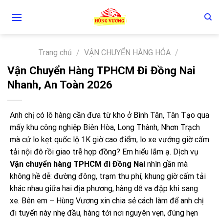
Skip
to
content
Trang chủ
/
VẬN CHUYỂN HÀNG HÓA
/
Vận Chuyển Hàng TPHCM Đi Đồng Nai
Nhanh, An Toàn 2026
Anh chị có lô hàng cần đưa từ kho ở Bình Tân, Tân Tạo qua
mấy khu công nghiệp Biên Hòa, Long Thành, Nhơn Trạch
mà cứ lo kẹt quốc lộ 1K giờ cao điểm, lo xe vướng giờ cấm
tải nội đô rồi giao trễ hợp đồng? Em hiểu lắm ạ. Dịch vụ
Vận chuyển hàng TPHCM đi Đồng Nai
nhìn gần mà
không hề dễ: đường đông, trạm thu phí, khung giờ cấm tải
khác nhau giữa hai địa phương, hàng dễ va đập khi sang
xe. Bên em – Hùng Vương xin chia sẻ cách làm để anh chị
đi tuyến này nhẹ đầu, hàng tới nơi nguyên vẹn, đúng hẹn