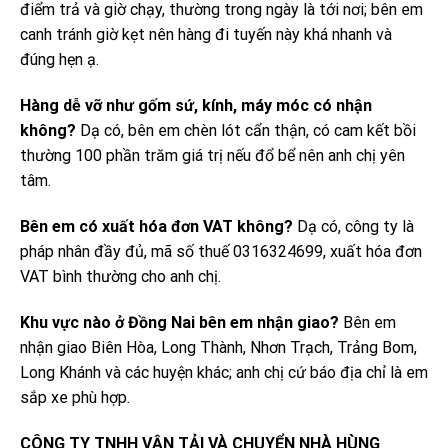
điểm trả và giờ chạy, thường trong ngày là tới nơi; bên em
canh tránh giờ kẹt nên hàng đi tuyến này khá nhanh và
đúng hẹn ạ.
Hàng dễ vỡ như gốm sứ, kính, máy móc có nhận
không?
Dạ có, bên em chèn lót cẩn thận, có cam kết bồi
thường 100 phần trăm giá trị nếu đổ bể nên anh chị yên
tâm.
Bên em có xuất hóa đơn VAT không?
Dạ có, công ty là
pháp nhân đầy đủ, mã số thuế 0316324699, xuất hóa đơn
VAT bình thường cho anh chị.
Khu vực nào ở Đồng Nai bên em nhận giao?
Bên em
nhận giao Biên Hòa, Long Thành, Nhơn Trạch, Trảng Bom,
Long Khánh và các huyện khác; anh chị cứ báo địa chỉ là em
sắp xe phù hợp.
CÔNG TY TNHH VẬN TẢI VÀ CHUYỂN NHÀ HÙNG