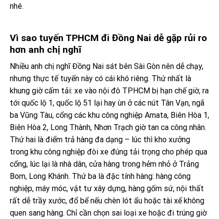
nhé.
Vì sao tuyến TPHCM đi Đồng Nai dễ gặp rủi ro
hơn anh chị nghĩ
Nhiều anh chị nghĩ Đồng Nai sát bên Sài Gòn nên dễ chạy,
nhưng thực tế tuyến này có cái khó riêng. Thứ nhất là
khung giờ cấm tải: xe vào nội đô TPHCM bị hạn chế giờ, ra
tới quốc lộ 1, quốc lộ 51 lại hay ùn ở các nút Tân Vạn, ngã
ba Vũng Tàu, cổng các khu công nghiệp Amata, Biên Hòa 1,
Biên Hòa 2, Long Thành, Nhơn Trạch giờ tan ca công nhân.
Thứ hai là điểm trả hàng đa dạng – lúc thì kho xưởng
trong khu công nghiệp đòi xe đúng tải trọng cho phép qua
cổng, lúc lại là nhà dân, cửa hàng trong hẻm nhỏ ở Trảng
Bom, Long Khánh. Thứ ba là đặc tính hàng: hàng công
nghiệp, máy móc, vật tư xây dựng, hàng gốm sứ, nội thất
rất dễ trầy xước, đổ bể nếu chèn lót ẩu hoặc tài xế không
quen sang hàng. Chỉ cần chọn sai loại xe hoặc đi trúng giờ