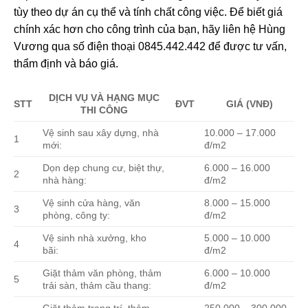
tùy theo dự án cụ thể và tính chất công việc. Để biết giá
chính xác hơn cho công trình của bạn, hãy liên hệ Hùng
Vương qua số điện thoại 0845.442.442 để được tư vấn,
thẩm định và báo giá.
DỊCH VỤ VÀ HẠNG MỤC
ĐVT
STT
GIÁ (VNĐ)
THI CÔNG
Vệ sinh sau xây dựng, nhà
10.000 – 17.000
1
mới:
đ/m2
Dọn dẹp chung cư, biệt thự,
6.000 – 16.000
2
nhà hàng:
đ/m2
Vệ sinh cửa hàng, văn
8.000 – 15.000
3
phòng, công ty:
đ/m2
Vệ sinh nhà xưởng, kho
5.000 – 10.000
4
bãi:
đ/m2
Giặt thảm văn phòng, thảm
6.000 – 10.000
5
trải sàn, thảm cầu thang:
đ/m2
Giặt thảm trang trí, thảm
250.000 – 300.000