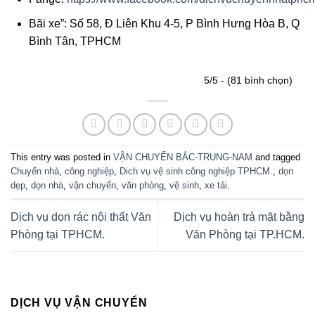
Bãi xe”: Số 58, Đ Liên Khu 4-5, P Bình Hưng Hòa B, Q
Bình Tân, TPHCM
5/5 - (81 bình chọn)
This entry was posted in
VẬN CHUYỂN BẮC-TRUNG-NAM
and tagged
Chuyển nhà
,
công nghiệp
,
Dich vụ vệ sinh công nghiệp TPHCM.
,
dọn
dẹp
,
dọn nhà
,
vận chuyển
,
văn phòng
,
vệ sinh
,
xe tải
.
Dịch vụ dọn rác nội thất Văn
Dịch vụ hoàn trả mặt bằng
Phòng tại TPHCM.
Văn Phòng tại TP.HCM.
DỊCH VỤ VẬN CHUYỂN