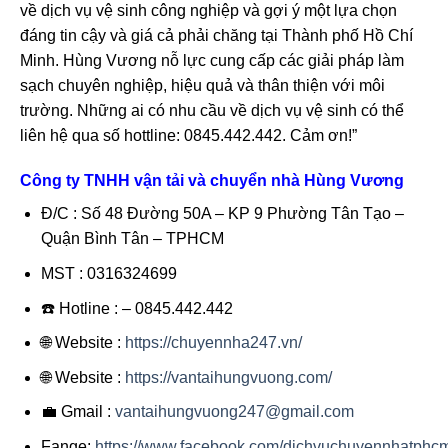
về dịch vụ vệ sinh công nghiệp và gợi ý một lựa chọn
đáng tin cậy và giá cả phải chăng tại Thành phố Hồ Chí
Minh. Hùng Vương nỗ lực cung cấp các giải pháp làm
sạch chuyên nghiệp, hiệu quả và thân thiện với môi
trường. Những ai có nhu cầu về dịch vụ vệ sinh có thể
liên hệ qua số hottline: 0845.442.442. Cảm ơn!”
Công ty TNHH vận tải và chuyển nhà Hùng Vương
Đ/C : Số 48 Đường 50A – KP 9 Phường Tân Tạo –
Quận Bình Tân – TPHCM
MST : 0316324699
☎️ Hotline : – 0845.442.442
🌐 Website :
https://chuyennha247.vn/
🌐 Website :
https://vantaihungvuong.com/
💼 Gmail :
vantaihungvuong247@gmail.com
Fange:
https://www.facebook.com/dichvuchuyennhatphc