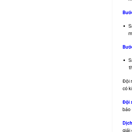
Bước
S
m
Bước
S
t
Đội 
có k
Đội 
bảo 
Dịch
giải