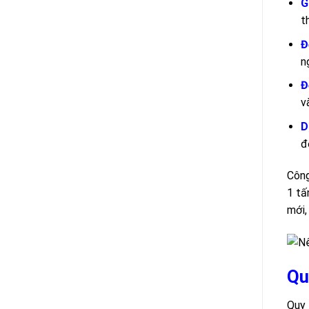
G
t
Đ
n
Đ
v
D
đ
Công
1 tấ
mới,
Qu
Quy 