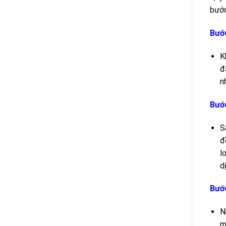
bước
Bước
K
đ
n
Bước
S
đ
l
d
Bước
N
m