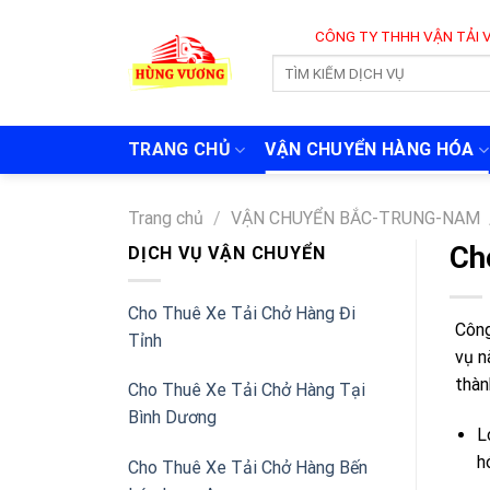
Skip
CÔNG TY THHH VẬN TẢI VÀ CHUYỂ
to
content
TRANG CHỦ
VẬN CHUYỂN HÀNG HÓA
Trang chủ
/
VẬN CHUYỂN BẮC-TRUNG-NAM
Ch
DỊCH VỤ VẬN CHUYỂN
Cho Thuê Xe Tải Chở Hàng Đi
Công
Tỉnh
vụ n
thàn
Cho Thuê Xe Tải Chở Hàng Tại
Bình Dương
L
h
Cho Thuê Xe Tải Chở Hàng Bến