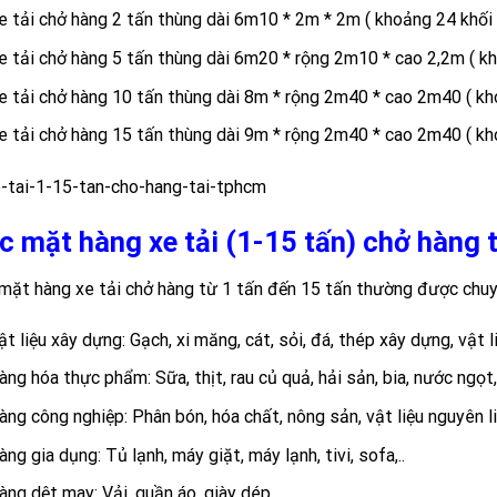
e tải chở hàng 2 tấn thùng dài 6m10 * 2m * 2m ( khoảng 24 khối 
e tải chở hàng 5 tấn thùng dài 6m20 * rộng 2m10 * cao 2,2m ( kh
e tải chở hàng 10 tấn thùng dài 8m * rộng 2m40 * cao 2m40 ( kh
e tải chở hàng 15 tấn thùng dài 9m * rộng 2m40 * cao 2m40 ( kh
c mặt hàng xe tải (1-15 tấn) chở hàng
mặt hàng xe tải chở hàng từ 1 tấn đến 15 tấn thường được chu
ật liệu xây dựng: Gạch, xi măng, cát, sỏi, đá, thép xây dựng, vật li
àng hóa thực phẩm: Sữa, thịt, rau củ quả, hải sản, bia, nước ngọt,
àng công nghiệp: Phân bón, hóa chất, nông sản, vật liệu nguyên liệ
àng gia dụng: Tủ lạnh, máy giặt, máy lạnh, tivi, sofa,..
àng dệt may: Vải, quần áo, giày dép,..