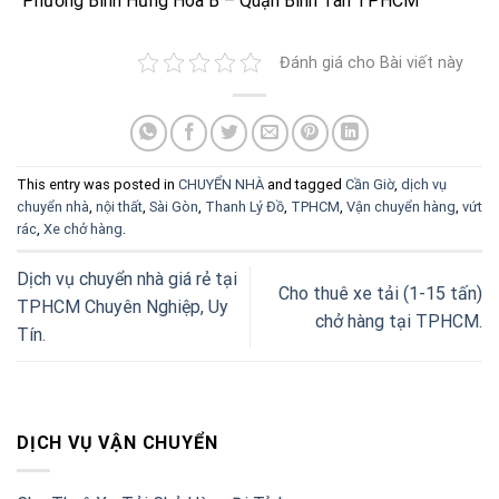
Phường Bình Hưng Hòa B – Quận Bình Tân TPHCM
Đánh giá cho Bài viết này
This entry was posted in
CHUYỂN NHÀ
and tagged
Cần Giờ
,
dịch vụ
chuyển nhà
,
nội thất
,
Sài Gòn
,
Thanh Lý Đồ
,
TPHCM
,
Vận chuyển hàng
,
vứt
rác
,
Xe chở hàng
.
Dịch vụ chuyển nhà giá rẻ tại
Cho thuê xe tải (1-15 tấn)
TPHCM Chuyên Nghiệp, Uy
chở hàng tại TPHCM.
Tín.
DỊCH VỤ VẬN CHUYỂN