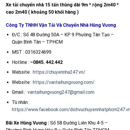
Xe tải chuyển nhà 15 tấn thùng dài 9m * rộng 2m40 *
cao 2m40 ( khoảng 50 khối hàng )
Công Ty TNHH Vận Tải Và Chuyển Nhà Hùng Vương
Đ/C : Số 48 Đường 50A – KP 9 Phường Tân Tạo –
Quận Bình Tân – TPHCM
MST : 0316324699
Hotline :
–0845. 442.442
Website:
https://chuyennha247.vn/
Website:
https://vantaihungvuong.com/
Gmail :
vantaihungvuong247@gmail.com
Tù nhân:
https://www.facebook.com/dichvuchuyennhatphcm247.v
Bãi Xe Hùng Vương :
Số 58 Đường Liên Khu 4-5 –