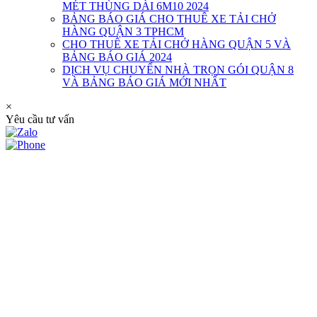
MÉT THÙNG DÀI 6M10 2024
BẢNG BÁO GIÁ CHO THUÊ XE TẢI CHỞ
HÀNG QUẬN 3 TPHCM
CHO THUÊ XE TẢI CHỞ HÀNG QUẬN 5 VÀ
BẢNG BÁO GIÁ 2024
DỊCH VỤ CHUYỂN NHÀ TRỌN GÓI QUẬN 8
VÀ BẢNG BÁO GIÁ MỚI NHẤT
×
Yêu cầu tư vấn