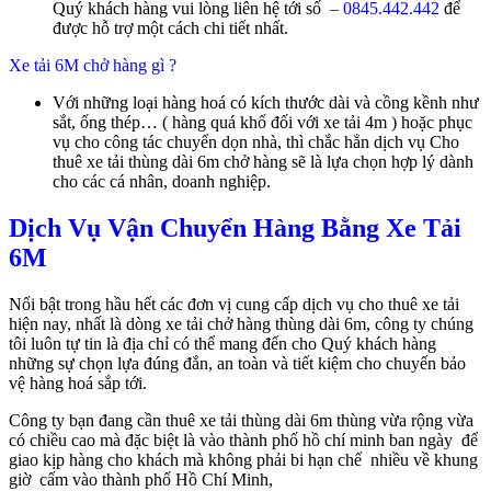
Quý khách hàng vui lòng liên hệ tới số
– 0845.442.442
để
được hỗ trợ một cách chi tiết nhất.
Xe tải 6M chở hàng gì ?
Với những loại hàng hoá có kích thước dài và cồng kềnh như
sắt, ống thép… ( hàng quá khổ đối với xe tải 4m ) hoặc phục
vụ cho công tác chuyển dọn nhà, thì chắc hẳn dịch vụ Cho
thuê xe tải thùng dài 6m chở hàng sẽ là lựa chọn hợp lý dành
cho các cá nhân, doanh nghiệp.
Dịch Vụ Vận Chuyển Hàng Bằng Xe Tải
6M
Nổi bật trong hầu hết các đơn vị cung cấp dịch vụ cho thuê xe tải
hiện nay, nhất là dòng xe tải chở hàng thùng dài 6m, công ty chúng
tôi luôn tự tin là địa chỉ có thể mang đến cho Quý khách hàng
những sự chọn lựa đúng đắn, an toàn và tiết kiệm cho chuyến bảo
vệ hàng hoá sắp tới.
Công ty bạn đang cần thuê xe tải thùng dài 6m thùng vừa rộng vừa
có chiều cao mà đặc biệt là vào thành phố hồ chí minh ban ngày để
giao kịp hàng cho khách mà không phải bi hạn chế nhiều về khung
giờ cấm vào thành phố Hồ Chí Minh,