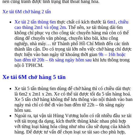
nên cũng tránh được tình trạng thất thoát hàng hóa.
Xe tải 6M chở hàng 2 tấn
Xe tải 2 tấn thùng 6m
thực chất có kích thước là
6m1, chiều
cao thùng 2m1 và rộng 2m
. Thế nên, xe tải thùng dài 6m
không chỉ phục vụ cho công tác chuyển hàng mà còn có thể
dùng để chuyển văn phòng, chuyển kho bãi, khu công
nghiệp, nhà máy… từ Thành phố Hồ Chí Minh đến các tỉnh
thành lân cận. Do có trọng tải lớn nên việc chở hàng chỉ được
thực hiện vào ban ngày từ khoảng thời gian
9h – 16h hoặc
ban đêm từ 20h – 6h sáng ngày hôm sau
khi lưu thông trong
nội ô TPHCM.
Xe tải 6M chở hàng 5 tấn
Xe tải 5 tấn thùng 6m dùng để chở hàng thì có chiều dài thực
là 6m2 x 2m1 x 2m. Xe có thể tải được tối đa 5 tấn hàng hoá.
Xe 5 tấn chở hàng không thể lưu thông vào nội thành vào ban
ngày mà chỉ có thể đi vào ban đêm từ 22h – 6h sáng ngày
hôm sau.
Ngoài ra, tại vận tải Hùng Vương luôn có rất nhiều đầu xe tải
với tải trọng đa dạng, kích thước thùng khác nhau phù hợp
với từng loại hàng hóa cũng như nhu cầu sử dụng của khách
hàng. Để được tư vấn để chọn loại xe tải sao cho phù hợp,