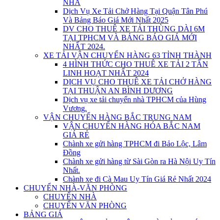
NHÀ
Dịch Vụ Xe Tải Chở Hàng Tại Quận Tân Phú
Và Bảng Báo Giá Mới Nhất 2025
DV CHO THUÊ XE TẢI THÙNG DÀI 6M
TẠI TPHCM VÀ BẢNG BÁO GIÁ MỚI
NHẤT 2024.
XE TẢI VẬN CHUYỂN HÀNG 63 TỈNH THÀNH
4 HÌNH THỨC CHO THUÊ XE TẢI 2 TẤN
LINH HOẠT NHẤT 2024
DỊCH VỤ CHO THUÊ XE TẢI CHỞ HÀNG
TẠI THUẬN AN BÌNH DƯƠNG
Dịch vụ xe tải chuyển nhà TPHCM của Hùng
Vương.
VẬN CHUYỂN HÀNG BẮC TRUNG NAM
VẬN CHUYỂN HÀNG HÓA BẮC NAM
GIÁ RẺ
Chành xe gửi hàng TPHCM đi Bảo Lộc, Lâm
Đồng
Chành xe gửi hàng từ Sài Gòn ra Hà Nội Uy Tín
Nhất.
Chành xe đi Cà Mau Uy Tín Giá Rẻ Nhất 2024
CHUYỂN NHÀ-VĂN PHÒNG
CHUYỂN NHÀ
CHUYỂN VĂN PHÒNG
BẢNG GIÁ