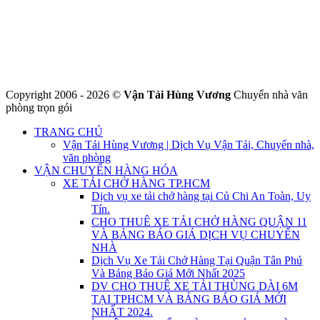
MST: 0316324699
Hotline : 0845.442.442
Website : https://chuyennha247.vn
Gmail : chuyennha247.vn@gmail.com
Copyright 2006 - 2026 ©
Vận Tải Hùng Vương
Chuyển nhà văn
phòng trọn gói
TRANG CHỦ
Vận Tải Hùng Vương | Dịch Vụ Vận Tải, Chuyển nhà,
văn phòng
VẬN CHUYỂN HÀNG HÓA
XE TẢI CHỞ HÀNG TP.HCM
Dịch vụ xe tải chở hàng tại Củ Chi An Toàn, Uy
Tín.
CHO THUÊ XE TẢI CHỞ HÀNG QUẬN 11
VÀ BẢNG BÁO GIÁ DỊCH VỤ CHUYỂN
NHÀ
Dịch Vụ Xe Tải Chở Hàng Tại Quận Tân Phú
Và Bảng Báo Giá Mới Nhất 2025
DV CHO THUÊ XE TẢI THÙNG DÀI 6M
TẠI TPHCM VÀ BẢNG BÁO GIÁ MỚI
NHẤT 2024.