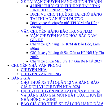
XE TẢI VẬN CHUYỂN HÀNG 63 TỈNH THÀNH
4 HÌNH THỨC CHO THUÊ XE TẢI 2 TẤN
LINH HOẠT NHẤT 2024
DỊCH VỤ CHO THUÊ XE TẢI CHỞ HÀNG
TẠI THUẬN AN BÌNH DƯƠNG
Dịch vụ xe tải chuyển nhà TPHCM của Hùng
Vương.
VẬN CHUYỂN HÀNG BẮC TRUNG NAM
VẬN CHUYỂN HÀNG HÓA BẮC NAM
GIÁ RẺ
Chành xe gửi hàng TPHCM đi Bảo Lộc, Lâm
Đồng
Chành xe gửi hàng từ Sài Gòn ra Hà Nội Uy Tín
Nhất.
Chành xe đi Cà Mau Uy Tín Giá Rẻ Nhất 2024
CHUYỂN NHÀ-VĂN PHÒNG
CHUYỂN NHÀ
CHUYỂN VĂN PHÒNG
BẢNG GIÁ
CHO THUÊ XE TẢI QUẬN 12 VÀ BẢNG BÁO
GIÁ DỊCH VỤ CHUYỂN NHÀ 2024
DỊCH VỤ CHUYỂN NHÀ TẠI QUẬN 8 TPHCM
VÀ BẢNG BÁO GIÁ MỚI NHẤT CỦA CHUYỂN
NHÀ HÙNG VƯƠNG
BÁO GIÁ CHO THUÊ XE TẢI CHỞ HÀNG DÀI 6