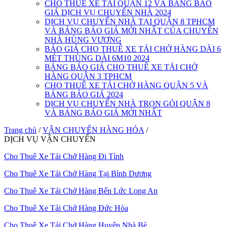
CHO THUÊ XE TẢI QUẬN 12 VÀ BẢNG BÁO
GIÁ DỊCH VỤ CHUYỂN NHÀ 2024
DỊCH VỤ CHUYỂN NHÀ TẠI QUẬN 8 TPHCM
VÀ BẢNG BÁO GIÁ MỚI NHẤT CỦA CHUYỂN
NHÀ HÙNG VƯƠNG
BÁO GIÁ CHO THUÊ XE TẢI CHỞ HÀNG DÀI 6
MÉT THÙNG DÀI 6M10 2024
BẢNG BÁO GIÁ CHO THUÊ XE TẢI CHỞ
HÀNG QUẬN 3 TPHCM
CHO THUÊ XE TẢI CHỞ HÀNG QUẬN 5 VÀ
BẢNG BÁO GIÁ 2024
DỊCH VỤ CHUYỂN NHÀ TRỌN GÓI QUẬN 8
VÀ BẢNG BÁO GIÁ MỚI NHẤT
Trang chủ
/
VẬN CHUYỂN HÀNG HÓA
/
DỊCH VỤ VẬN CHUYỂN
Cho Thuê Xe Tải Chở Hàng Đi Tỉnh
Cho Thuê Xe Tải Chở Hàng Tại Bình Dương
Cho Thuê Xe Tải Chở Hàng Bến Lức Long An
Cho Thuê Xe Tải Chở Hàng Đức Hòa
Cho Thuê Xe Tải Chở Hàng Huyện Nhà Bè