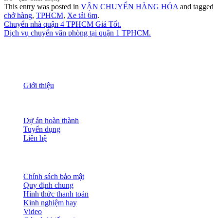
This entry was posted in
VẬN CHUYỂN HÀNG HÓA
and tagged
chở hàng
,
TPHCM
,
Xe tải 6m
.
Chuyển nhà quận 4 TPHCM Giá Tốt.
Dịch vụ chuyển văn phòng tại quận 1 TPHCM.
THÔNG TIN
Giới thiệu
Nguồn nhân lực
Tầm nhìn sứ mạng
Đánh giá dịch vụ
Dự án hoàn thành
Tuyển dụng
Liên hệ
HỖ TRỢ KHÁCH HÀNG
Chính sách bảo mật
Quy định chung
Hình thức thanh toán
Kinh nghiệm hay
Video