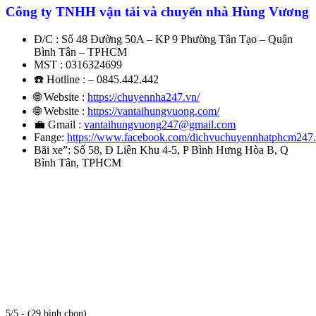
Công ty TNHH vận tải và chuyển nhà Hùng Vương
Đ/C : Số 48 Đường 50A – KP 9 Phường Tân Tạo – Quận
Bình Tân – TPHCM
MST : 0316324699
☎️ Hotline : – 0845.442.442
🌐 Website :
https://chuyennha247.vn/
🌐 Website :
https://vantaihungvuong.com/
💼 Gmail :
vantaihungvuong247@gmail.com
Fange:
https://www.facebook.com/dichvuchuyennhatphcm247
Bãi xe”: Số 58, Đ Liên Khu 4-5, P Bình Hưng Hòa B, Q
Bình Tân, TPHCM
5/5 - (29 bình chọn)