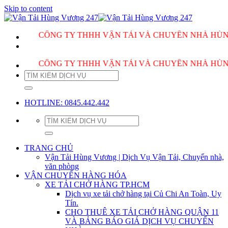
Skip to content
CÔNG TY THHH VẬN TẢI VÀ CHUYỂN NHÀ HÙNG VƯƠNG 
CÔNG TY THHH VẬN TẢI VÀ CHUYỂN NHÀ HÙNG VƯƠNG 
HOTLINE: 0845.442.442
TRANG CHỦ
Vận Tải Hùng Vương | Dịch Vụ Vận Tải, Chuyển nhà,
văn phòng
VẬN CHUYỂN HÀNG HÓA
XE TẢI CHỞ HÀNG TP.HCM
Dịch vụ xe tải chở hàng tại Củ Chi An Toàn, Uy
Tín.
CHO THUÊ XE TẢI CHỞ HÀNG QUẬN 11
VÀ BẢNG BÁO GIÁ DỊCH VỤ CHUYỂN