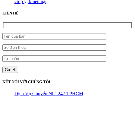
Góp ý, khiếu nại
LIÊN HỆ
KẾT NỐI VỚI CHÚNG TÔI
Dịch Vụ Chuyển Nhà 247 TPHCM
CÔNG TY THHH VẬN TẢI VÀ CHUYỂN NHÀ HÙNG
VƯƠNG
Đ/C: Số 48 Đường 50A – KP 9 Phường Tân Tạo – Quận Bình Tân
– TPHCM