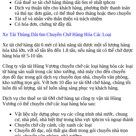
Giá thuê xe tải chở hàng thùng dài 6m rẻ nhất tphcm
Dịch vụ thuận tiện cho khách hàng, phương thức thanh toán
và thủ tục đơn giản, có thể thuê theo tháng hoặc theo chuyến
Tài xế và nhân viên thân thiện và trách nhiệm
Có hóa đơn, chứng từ đầy đủ.
Xe Tải Thùng Dài 6m Chuyên Chở Hàng Hóa Các Loại
Xe tải chở hàng dài 6 mét có khả năng tải được một số lượng hàng
hóa khá lớn, với số tấn lên đến 1.8 tấn, nếu nâng tải có thể chở được
hàng hóa từ 5-10 tấn.
Công ty vận tải Hùng Vương chuyên chở các loại hàng hóa các loại
từ hàng sản xuất trong các kho xưởng, nhà máy cho đến chuyển
dọn đồ đạc trong gói dịch vụ chuyển dọn nhà, chuyển văn phòng,
kho xưởng trọn gói. Với hơn 10 đầu xe tải 6M chở hàng, chúng tôi
luôn đủ số lượng, tài xế luôn sẵng sàng phục vụ khách hàng.
Dịch vụ cho thuê xe tải 6M chở hàng tại công ty vận tải Hùng
Vương có thể chuyên chở các loại hàng hóa sau:
Vật liệu xây dựng phục vụ các công trình nhà nước, chung
cư, nhà phố, nhà biệt thự trong khu vực tphcm và ngoại thành
Chuyên chở cây cảnh, cây xanh các loại
Chuyển đồ đạc, nội thất gia đình trong gói chuyển nhà trọn
gói, chuyển văn phòng, nhà xưởng