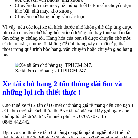
Chuyển dọn máy móc, hệ thống thiết bị khi cần chuyển dọn
kho bãi, nhà máy, kho xưởng
Chuyên chở hàng nông sản các loại
Vì vậy, nếu các loại xe tải kích thước nhỏ không thể đáp ứng được
nhu cầu chuyên chở hàng hóa với số lượng lớn hãy thuê xe tải dài
6m công ty chúng tôi. Hàng hóa của bạn sẽ được chuyên chở một
cách an toàn, chúng tôi không để tình trạng xảy ra mất cắp, thất
thoát trong quá trình bốc hàng, vận chuyển hoặc chuyển giao hang
hóa.
Xe tải 6m chở hàng tại TPHCM 247.
Xe tải chở hang 2 tấn thùng dài 6m và
những lợi ích thiết thực !
Cho thuê xe tải 2 tấn dài 6 mét chở hàng giá rẻ mang đến cho bạn 1
cái nhìn mới về cách thức thuê xe tải và giá cả. Hãy gọi ngay cho
chúng tôi để được tư vấn miễn phí Tel: 0707.707.115 –
0845.442.442
Dịch vụ cho thuê xe tải chở hàng đang là ngành nghề phát triển ở
thành phố Hồ Chí Minh. Với nhu cầu về nhà ở cũng như việc làm,