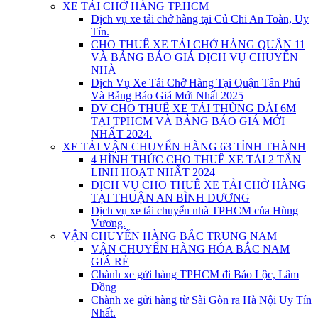
XE TẢI CHỞ HÀNG TP.HCM
Dịch vụ xe tải chở hàng tại Củ Chi An Toàn, Uy
Tín.
CHO THUÊ XE TẢI CHỞ HÀNG QUẬN 11
VÀ BẢNG BÁO GIÁ DỊCH VỤ CHUYỂN
NHÀ
Dịch Vụ Xe Tải Chở Hàng Tại Quận Tân Phú
Và Bảng Báo Giá Mới Nhất 2025
DV CHO THUÊ XE TẢI THÙNG DÀI 6M
TẠI TPHCM VÀ BẢNG BÁO GIÁ MỚI
NHẤT 2024.
XE TẢI VẬN CHUYỂN HÀNG 63 TỈNH THÀNH
4 HÌNH THỨC CHO THUÊ XE TẢI 2 TẤN
LINH HOẠT NHẤT 2024
DỊCH VỤ CHO THUÊ XE TẢI CHỞ HÀNG
TẠI THUẬN AN BÌNH DƯƠNG
Dịch vụ xe tải chuyển nhà TPHCM của Hùng
Vương.
VẬN CHUYỂN HÀNG BẮC TRUNG NAM
VẬN CHUYỂN HÀNG HÓA BẮC NAM
GIÁ RẺ
Chành xe gửi hàng TPHCM đi Bảo Lộc, Lâm
Đồng
Chành xe gửi hàng từ Sài Gòn ra Hà Nội Uy Tín
Nhất.