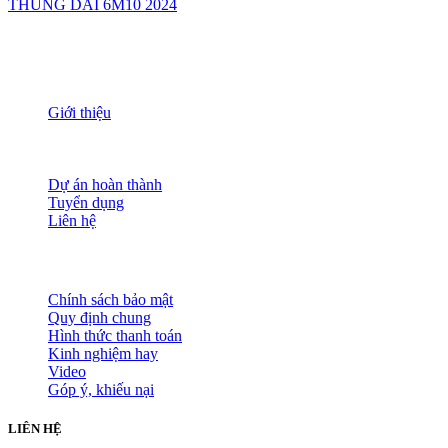
THÙNG DÀI 6M10 2024
THÔNG TIN
Giới thiệu
Nguồn nhân lực
Tầm nhìn sứ mạng
Đánh giá dịch vụ
Dự án hoàn thành
Tuyển dụng
Liên hệ
HỖ TRỢ KHÁCH HÀNG
Chính sách bảo mật
Quy định chung
Hình thức thanh toán
Kinh nghiệm hay
Video
Góp ý, khiếu nại
LIÊN HỆ