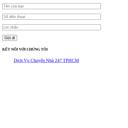
KẾT NỐI VỚI CHÚNG TÔI
Dịch Vụ Chuyển Nhà 247 TPHCM
CÔNG TY THHH VẬN TẢI VÀ CHUYỂN NHÀ HÙNG
VƯƠNG
Đ/C: Số 48 Đường 50A – KP 9 Phường Tân Tạo – Quận Bình Tân
– TPHCM
MST: 0316324699
Hotline : 0845.442.442
Website : https://chuyennha247.vn
Gmail : chuyennha247.vn@gmail.com