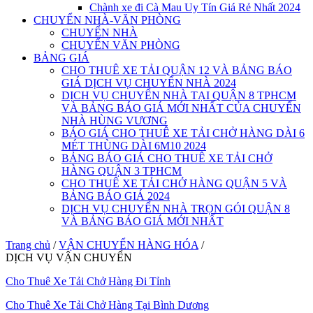
Chành xe đi Cà Mau Uy Tín Giá Rẻ Nhất 2024
CHUYỂN NHÀ-VĂN PHÒNG
CHUYỂN NHÀ
CHUYỂN VĂN PHÒNG
BẢNG GIÁ
CHO THUÊ XE TẢI QUẬN 12 VÀ BẢNG BÁO
GIÁ DỊCH VỤ CHUYỂN NHÀ 2024
DỊCH VỤ CHUYỂN NHÀ TẠI QUẬN 8 TPHCM
VÀ BẢNG BÁO GIÁ MỚI NHẤT CỦA CHUYỂN
NHÀ HÙNG VƯƠNG
BÁO GIÁ CHO THUÊ XE TẢI CHỞ HÀNG DÀI 6
MÉT THÙNG DÀI 6M10 2024
BẢNG BÁO GIÁ CHO THUÊ XE TẢI CHỞ
HÀNG QUẬN 3 TPHCM
CHO THUÊ XE TẢI CHỞ HÀNG QUẬN 5 VÀ
BẢNG BÁO GIÁ 2024
DỊCH VỤ CHUYỂN NHÀ TRỌN GÓI QUẬN 8
VÀ BẢNG BÁO GIÁ MỚI NHẤT
Trang chủ
/
VẬN CHUYỂN HÀNG HÓA
/
DỊCH VỤ VẬN CHUYỂN
Cho Thuê Xe Tải Chở Hàng Đi Tỉnh
Cho Thuê Xe Tải Chở Hàng Tại Bình Dương