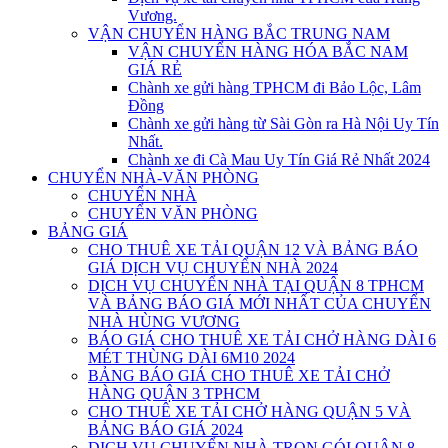
Vương.
VẬN CHUYỂN HÀNG BẮC TRUNG NAM
VẬN CHUYỂN HÀNG HÓA BẮC NAM
GIÁ RẺ
Chành xe gửi hàng TPHCM đi Bảo Lộc, Lâm
Đồng
Chành xe gửi hàng từ Sài Gòn ra Hà Nội Uy Tín
Nhất.
Chành xe đi Cà Mau Uy Tín Giá Rẻ Nhất 2024
CHUYỂN NHÀ-VĂN PHÒNG
CHUYỂN NHÀ
CHUYỂN VĂN PHÒNG
BẢNG GIÁ
CHO THUÊ XE TẢI QUẬN 12 VÀ BẢNG BÁO
GIÁ DỊCH VỤ CHUYỂN NHÀ 2024
DỊCH VỤ CHUYỂN NHÀ TẠI QUẬN 8 TPHCM
VÀ BẢNG BÁO GIÁ MỚI NHẤT CỦA CHUYỂN
NHÀ HÙNG VƯƠNG
BÁO GIÁ CHO THUÊ XE TẢI CHỞ HÀNG DÀI 6
MÉT THÙNG DÀI 6M10 2024
BẢNG BÁO GIÁ CHO THUÊ XE TẢI CHỞ
HÀNG QUẬN 3 TPHCM
CHO THUÊ XE TẢI CHỞ HÀNG QUẬN 5 VÀ
BẢNG BÁO GIÁ 2024
DỊCH VỤ CHUYỂN NHÀ TRỌN GÓI QUẬN 8