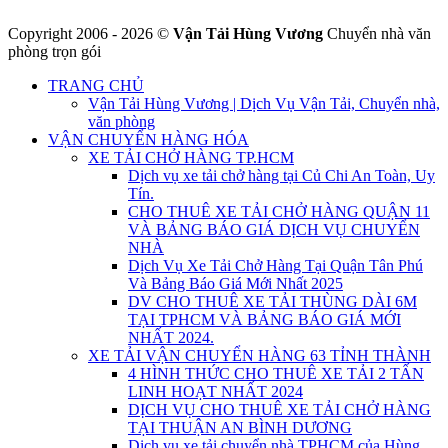
Copyright 2006 - 2026 ©
Vận Tải Hùng Vương
Chuyển nhà văn
phòng trọn gói
TRANG CHỦ
Vận Tải Hùng Vương | Dịch Vụ Vận Tải, Chuyển nhà,
văn phòng
VẬN CHUYỂN HÀNG HÓA
XE TẢI CHỞ HÀNG TP.HCM
Dịch vụ xe tải chở hàng tại Củ Chi An Toàn, Uy
Tín.
CHO THUÊ XE TẢI CHỞ HÀNG QUẬN 11
VÀ BẢNG BÁO GIÁ DỊCH VỤ CHUYỂN
NHÀ
Dịch Vụ Xe Tải Chở Hàng Tại Quận Tân Phú
Và Bảng Báo Giá Mới Nhất 2025
DV CHO THUÊ XE TẢI THÙNG DÀI 6M
TẠI TPHCM VÀ BẢNG BÁO GIÁ MỚI
NHẤT 2024.
XE TẢI VẬN CHUYỂN HÀNG 63 TỈNH THÀNH
4 HÌNH THỨC CHO THUÊ XE TẢI 2 TẤN
LINH HOẠT NHẤT 2024
DỊCH VỤ CHO THUÊ XE TẢI CHỞ HÀNG
TẠI THUẬN AN BÌNH DƯƠNG
Dịch vụ xe tải chuyển nhà TPHCM của Hùng