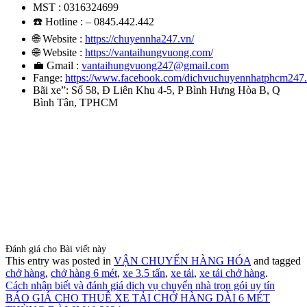
MST : 0316324699
☎️ Hotline : – 0845.442.442
🌐 Website :
https://chuyennha247.vn/
🌐 Website :
https://vantaihungvuong.com/
💼 Gmail :
vantaihungvuong247@gmail.com
Fange:
https://www.facebook.com/dichvuchuyennhatphcm247
Bãi xe”: Số 58, Đ Liên Khu 4-5, P Bình Hưng Hòa B, Q
Bình Tân, TPHCM
Đánh giá cho Bài viết này
This entry was posted in
VẬN CHUYỂN HÀNG HÓA
and tagged
chở hàng
,
chở hàng 6 mét
,
xe 3.5 tấn
,
xe tải
,
xe tải chở hàng
.
Cách nhận biết và đánh giá dịch vụ chuyển nhà trọn gói uy tín
BÁO GIÁ CHO THUÊ XE TẢI CHỞ HÀNG DÀI 6 MÉT