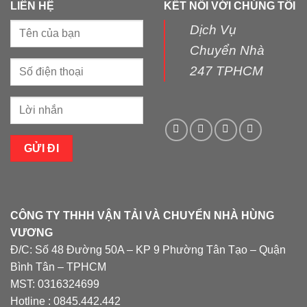
LIÊN HỆ
KẾT NỐI VỚI CHÚNG TÔI
Dịch Vụ
Chuyển Nhà
247 TPHCM
CÔNG TY THHH VẬN TẢI VÀ CHUYỂN NHÀ HÙNG
VƯƠNG
Đ/C: Số 48 Đường 50A – KP 9 Phường Tân Tạo – Quận
Bình Tân – TPHCM
MST: 0316324699
Hotline : 0845.442.442