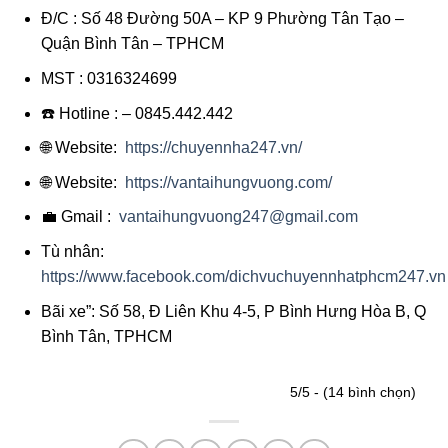
Đ/C : Số 48 Đường 50A – KP 9 Phường Tân Tạo –
Quận Bình Tân – TPHCM
MST : 0316324699
☎️ Hotline : – 0845.442.442
🌐 Website:
https://chuyennha247.vn/
🌐 Website:
https://vantaihungvuong.com/
💼 Gmail :
vantaihungvuong247@gmail.com
Tù nhân:
https://www.facebook.com/dichvuchuyennhatphcm247.vn
Bãi xe”: Số 58, Đ Liên Khu 4-5, P Bình Hưng Hòa B, Q
Bình Tân, TPHCM
5/5 - (14 bình chọn)