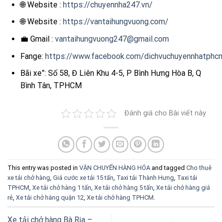
🌐 Website :
https://chuyennha247.vn/
🌐 Website :
https://vantaihungvuong.com/
💼 Gmail :
vantaihungvuong247@gmail.com
Fange:
https://www.facebook.com/dichvuchuyennhatphc
Bãi xe”: Số 58, Đ Liên Khu 4-5, P Bình Hưng Hòa B, Q
Bình Tân, TPHCM
Đánh giá cho Bài viết này
This entry was posted in
VẬN CHUYỂN HÀNG HÓA
and tagged
Cho thuê
xe tải chở hàng
,
Giá cước xe tải 15 tấn
,
Taxi tải Thành Hưng
,
Taxi tải
TPHCM
,
Xe tải chở hàng 1 tấn
,
Xe tải chở hàng 5 tấn
,
Xe tải chở hàng giá
rẻ
,
Xe tải chở hàng quận 12
,
Xe tải chở hàng TPHCM
.
Xe tải chở hàng Bà Rịa –