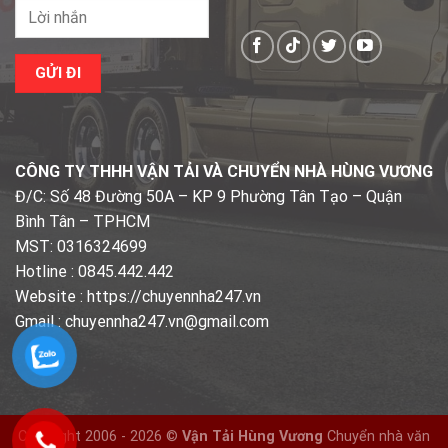
CÔNG TY THHH VẬN TẢI VÀ CHUYỂN NHÀ HÙNG VƯƠNG
Đ/C: Số 48 Đường 50A – KP 9 Phường Tân Tạo – Quận
Bình Tân – TPHCM
MST: 0316324699
Hotline : 0845.442.442
Website : https://chuyennha247.vn
Gmail : chuyennha247.vn@gmail.com
Copyright 2006 - 2026 ©
Vận Tải Hùng Vương
Chuyển nhà văn