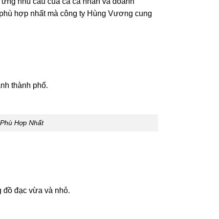
p ứng nhu cầu của cả cá nhân và doanh
ộc phù hợp nhất mà công ty Hùng Vương cung
anh thành phố.
 Phù Hợp Nhất
g đồ đạc vừa và nhỏ.