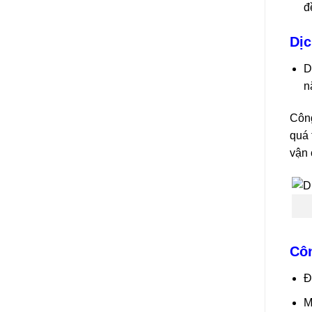
đ
Dịc
D
n
Công
quá 
vận 
Côn
Đ
M