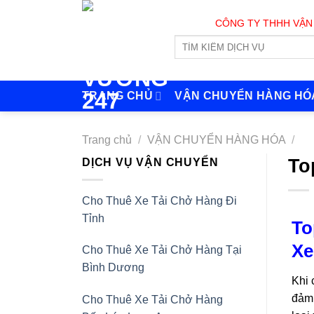
Skip
CÔNG TY THHH VẬN TẢI VÀ 
to
content
TRANG CHỦ
VẬN CHUYỂN HÀNG HÓ
Trang chủ
/
VẬN CHUYỂN HÀNG HÓA
/
To
DỊCH VỤ VẬN CHUYỂN
Cho Thuê Xe Tải Chở Hàng Đi
Tỉnh
To
Xe
Cho Thuê Xe Tải Chở Hàng Tại
Bình Dương
Khi 
đảm 
Cho Thuê Xe Tải Chở Hàng