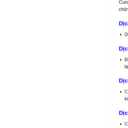
Cung
chón
Dịc
D
Dịc
Đ
b
Dịc
C
k
Dịc
C