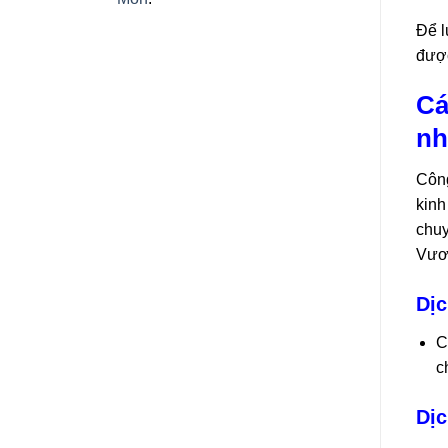
Để l
được
Cá
nh
Công
kinh
chuy
Vươ
Dịc
C
c
Dịc